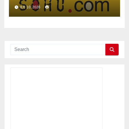
UNAUDITED FINANCIAL
8月 10, 2026
RESULTS