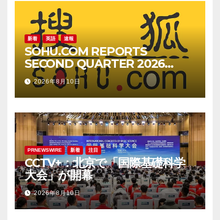
新着
英語
速報
SOHU.COM REPORTS
SECOND QUARTER 2026
UNAUDITED FINANCIAL
2026年8月10日
RESULTS
PRNEWSWIRE
新着
注目
CCTV+：北京で「国際基礎科学
大会」が開幕
2026年8月10日