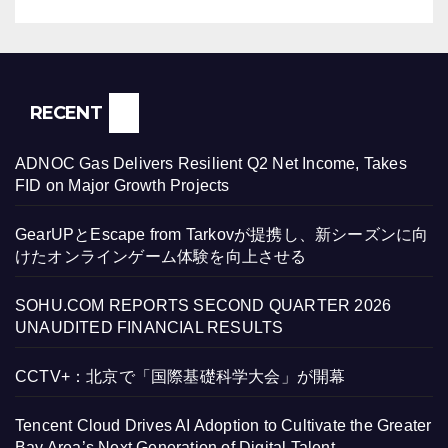
RECENT
ADNOC Gas Delivers Resilient Q2 Net Income, Takes
FID on Major Growth Projects
GearUPとEscape from Tarkovが提携し、新シーズンに向
けたオンラインゲーム体験を向上させる
SOHU.COM REPORTS SECOND QUARTER 2026
UNAUDITED FINANCIAL RESULTS
CCTV+：北京で「国際基礎科学大会」が開幕
Tencent Cloud Drives AI Adoption to Cultivate the Greater
Bay Area’s Next Generation of Digital Talent