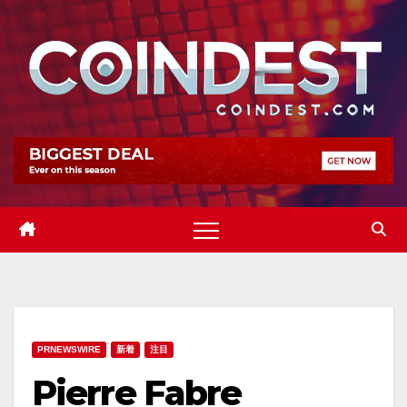
Skip
to
content
PRNEWSWIRE
新着
注目
Pierre Fabre