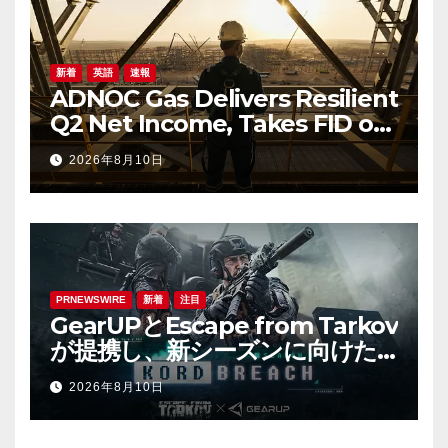
新着
英語
速報
ADNOC Gas Delivers Resilient
Q2 Net Income, Takes FID on
Major Growth Projects
2026年8月10日
PRNEWSWIRE
新着
注目
GearUPとEscape from Tarkov
が提携し、新シーズンに向けた
オンラインゲーム体験を向上さ
2026年8月10日
せる