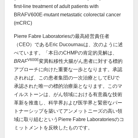
first-line treatment of adult patients with
BRAFV600E-mutant metastatic colorectal cancer
(mCRC)
Pierre Fabre Laboratoriesの最高経営責任者
（CEO）であるEric Ducournauは、次のように述
べています。「本日のCHMPの肯定的見解は、
V600E
BRAF
変異転移性大腸がん患者に対する標的
アプローチに向けた重要な一歩となります。承認
されれば、この患者集団の一次治療としてEUで
承認された唯一の標的治療薬となります。このマ
イルストーンは、がん領域における有意義な技術
革新を推進し、科学界および医学界と緊密なパー
トナーシップを築いてアンメットニーズの高い領
域に取り組むというPierre Fabre Laboratoriesのコ
ミットメントを反映したものです。