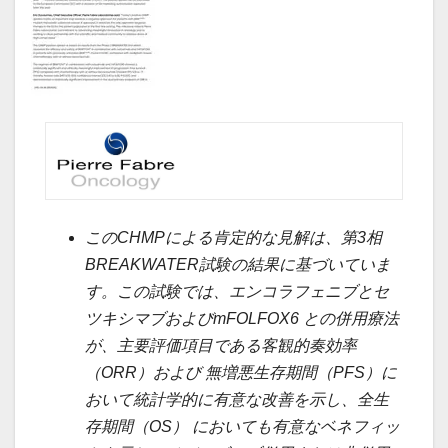
このCHMPによる肯定的な見解は、
第3相
BREAKWATER試験の結果に基づいていま
す。この試験では、エンコラフェニブとセ
ツキシマブおよび
mFOLFOX6
との併用療法
が、主要評価項目である客観的奏効率
（ORR）および 無増悪生存期間（PFS）に
おいて統計学的に有意な改善を示し、全生
存期間（OS） においても有意なベネフィッ