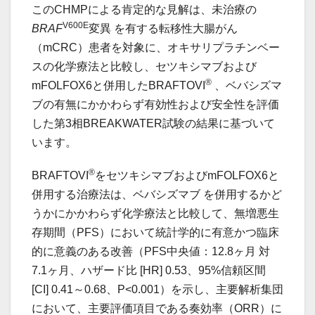
このCHMPによる肯定的な見解は、未治療の
V600E
BRAF
変異 を有する転移性大腸がん
（mCRC）患者を対象に、オキサリプラチンベー
スの化学療法と比較し、セツキシマブおよび
®
mFOLFOX6と併用したBRAFTOVI
、ベバシズマ
ブの有無にかかわらず有効性および安全性を評価
した第3相BREAKWATER試験の結果に基づいて
います。
®
BRAFTOVI
をセツキシマブおよびmFOLFOX6と
併用する治療法は、ベバシズマブ を併用するかど
うかにかかわらず化学療法と比較して、無増悪生
存期間（PFS）において統計学的に有意かつ臨床
的に意義のある改善（PFS中央値：12.8ヶ月 対
7.1ヶ月、ハザード比 [HR] 0.53、95%信頼区間
[CI] 0.41～0.68、P<0.001）を示し、主要解析集団
において、主要評価項目である奏効率（ORR）に