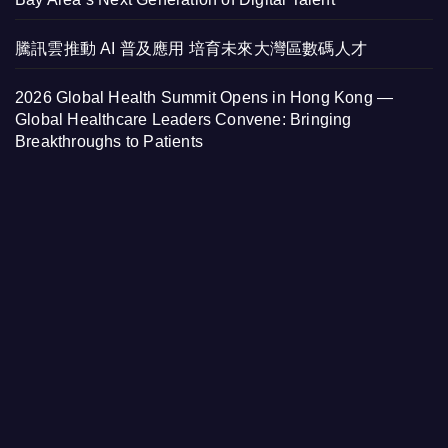
騰訊雲推動 AI 普及應用 培育未來大灣區數碼人才
2026 Global Health Summit Opens in Hong Kong —
Global Healthcare Leaders Convene: Bringing
Breakthroughs to Patients