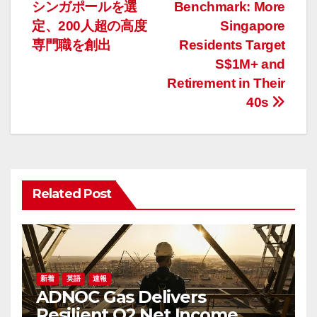
シンガポールを選
Benchmark: More
ビ
定、200人超の高度
Singapore
ゲ
専門職を創出
Residents Target
S$1M+ and
ー
Retirement in Their
40s
シ
ョ
ン
Related Post
新着
英語
速報
ADNOC Gas Delivers
Resilient Q2 Net Income,