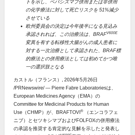
トを示し、ベバシズマブ併用または非併用
の
化学療法
に対して死亡リスクを 51%減少
させている
欧州委員会の決定は今年後半になる見込み
V600E
承認されれば、この治療法は、BRAF
変異を有する転移性大腸がんの成人患者に
対する一次治療として承認された、BRAF標
的療法との併用療法としては初めてかつ唯
一の選択肢となる
カストル（フランス）
,
2026年5月26日
/PRNewswire/ — Pierre Fabre Laboratoriesは、
European Medicines Agency（EMA）の
Committee for Medicinal Products for Human
®
Use（CHMP）が、BRAFTOVI
（エンコラフェ
ニブ）とセツキシマブおよびFOLFOXの併用療法
の承認を推奨する肯定的な見解を示したと発表し