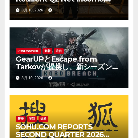
Takes FID on Major Growth
8月 10, 2026
Projects
PRNEWSWIRE
新着
注目
GearUPとEscape from
Tarkovが提携し、新シーズンに
向けたオンラインゲーム体験を
8月 10, 2026
向上させる
新着
英語
速報
SOHU.COM REPORTS
SECOND QUARTER 2026