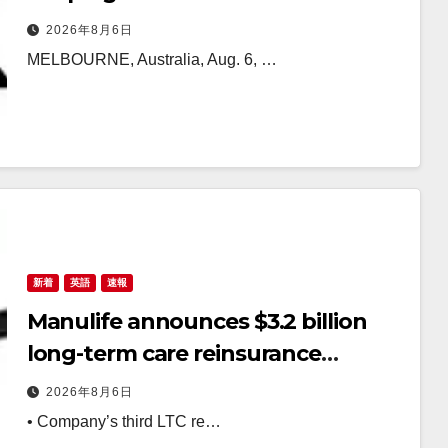
Decision Seat
2026年8月6日
MELBOURNE, Australia, Aug. 6, …
新着
英語
速報
Manulife announces $3.2 billion
long-term care reinsurance
transaction with Munich Re
2026年8月6日
• Company’s third LTC re…