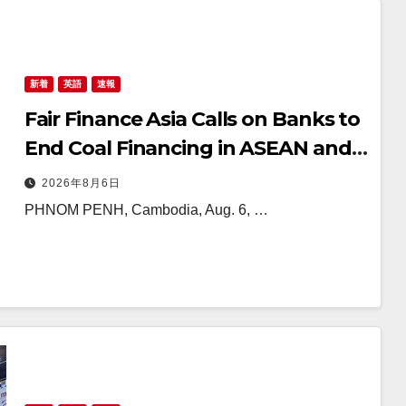
新着
英語
速報
Fair Finance Asia Calls on Banks to
End Coal Financing in ASEAN and
Strengthen Social Safeguards
2026年8月6日
PHNOM PENH, Cambodia, Aug. 6, …