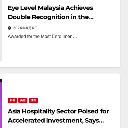
Eye Level Malaysia Achieves
Double Recognition in the
Malaysia Book of Records
2026年8月6日
Awarded for the Most Enrollmen…
新着
英語
速報
Asia Hospitality Sector Poised for
Accelerated Investment, Says