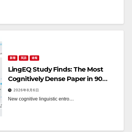
新着
英語
速報
LingEQ Study Finds: The Most
Cognitively Dense Paper in 90
Years of AI History Was Not
2026年8月6日
Written About AI
New cognitive linguistic entro…