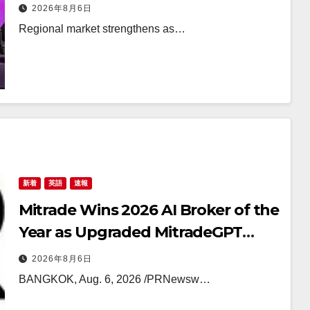
Questex’s International Hospitality
2026年8月6日
Investment Forum Asia
Regional market strengthens as…
新着
英語
速報
Mitrade Wins 2026 AI Broker of the
Year as Upgraded MitradeGPT
Model Launches in Asia
2026年8月6日
BANGKOK, Aug. 6, 2026 /PRNewsw…