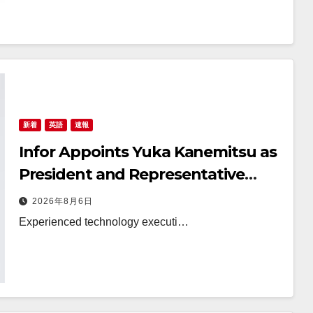
新着
英語
速報
Infor Appoints Yuka Kanemitsu as
President and Representative
Director of Infor Japan to
2026年8月6日
Accelerate Industry Cloud Growth
Experienced technology executi…
and AI-Driven Business
Transformation