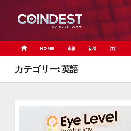
Skip
to
content
HOME
速報
新着
注目
カテゴリー:
英語