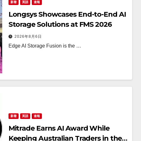
新着
英語
速報
Longsys Showcases End-to-End AI
Storage Solutions at FMS 2026
2026年8月6日
Edge AI Storage Fusion is the …
新着
英語
速報
Mitrade Earns AI Award While
Keeping Australian Traders in the