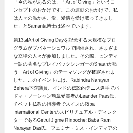
「今の私があるのは、「Art of Giving」というコ
ンセプトのおかげです。この運動のおかげで、私
は人々の温かさ、愛、愛情を受け取ってきまし
た」とSamanta博士は述べています。
第13回Art of Giving Dayを記念する大規模なプロ
グラムがブバネーシュワルで開催され、さまざま
な立場の人々が参加しました。その際、ヒンディ
ー語の著名なプレイバックシンガーのShaanが歌
う「Art of Giving」のテーマソングが披露されま
した。このイベントには、Rabindra Narayan
Behera下院議員、インドの伝説的テニス選手でパ
ドマ・ブーシャン勲章受賞者のLeander Paes氏、
チベット仏教の指導者でスイスのRipa
International Centerのスピリチュアル・ディレク
ターであるGetrul Jigme Rinpoche; Baba Ram
Narayan Das氏、フェミナ・ミス・インディアの