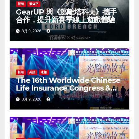
新着
繁体字
GearUP 與《逃離塔科夫》攜手
合作，提升新賽季線上遊戲體驗
8月 9, 2026
新着
英語
速報
The 16th Worldwide Chinese
Life Insurance Congress &
2026 International Dragon
8月 9, 2026
Award (IDA) Annual
Conference Grandly Held