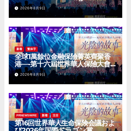
2026 International Dragon
2026年8月9日
Award (IDA) Annual
Conference Grandly Held
新着
繁体字
全球1萬餘位金融保險菁英齊聚香
港—-第十六屆世界華人保險大會
暨2026國際龍獎IDA年會盛大舉
2026年8月9日
辦
PRNEWSWIRE
新着
注目
第16回世界華人生命保険会議およ
び2026年国際ドラゴン賞