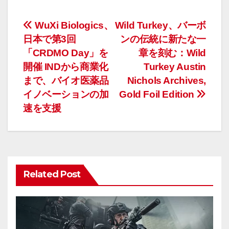
投
WuXi Biologics、
Wild Turkey、バーボ
日本で第3回
ンの伝統に新たな一
稿
「CRDMO Day」を
章を刻む：Wild
ナ
開催 INDから商業化
Turkey Austin
まで、バイオ医薬品
Nichols Archives,
ビ
イノベーションの加
Gold Foil Edition
ゲ
速を支援
ー
シ
ョ
Related Post
ン