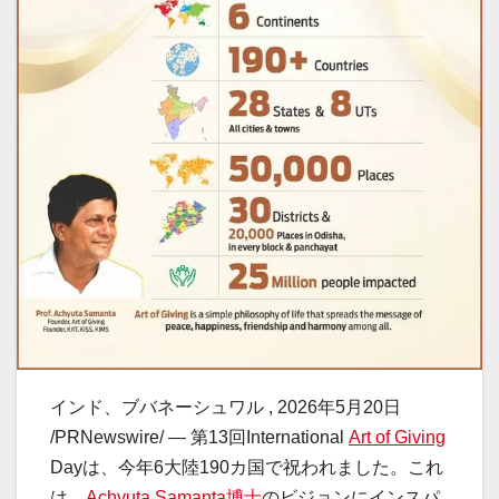
インド、ブバネーシュワル
,
2026年5月20日
/PRNewswire/ — 第13回International
Art of Giving
Dayは、今年6大陸190カ国で祝われました。これ
は、
Achyuta Samanta博士
のビジョンにインスパ