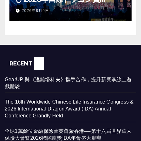
（IDA）年次会議が盛大に開催
2026年8月9日
RECENT
GearUP 與《逃離塔科夫》攜手合作，提升新賽季線上遊
戲體驗
The 16th Worldwide Chinese Life Insurance Congress &
2026 International Dragon Award (IDA) Annual
Conference Grandly Held
全球1萬餘位金融保險菁英齊聚香港—-第十六屆世界華人
保險大會暨2026國際龍獎IDA年會盛大舉辦