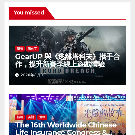
You missed
新着
繁体字
GearUP 與《逃離塔科夫》攜手合
作，提升新賽季線上遊戲體驗
2026年8月9日
新着
英語
速報
The 16th Worldwide Chinese
Life Insurance Congress &