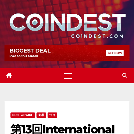
Skip
to
content
PRNEWSWIRE
新着
注目
第13回International