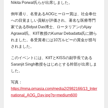
Nikita Porwal氏らが出席しました。
例年通り、名誉あるAOGヒーロー賞は、社会奉仕
への目覚ましい貢献が評価され、著名な医療専門
家であるBidyut Das博士、ロータリアンのAjay
Agrawal氏、KIIT教授のKumar Debadatta氏に贈ら
れました。各受賞者には10万ルピーの賞金が授与
されました。
このイベントには、KIITとKISSの副学長である
Saranjit Singh教授をはじめとする幹部が出席しま
した。
写真：
https://mma.prnasia.com/media2/2982166/13_Inter
national_AOG_Day.jpg?p=medium600