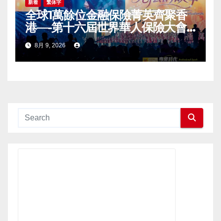
新着
繁体字
全球1萬餘位金融保險菁英齊聚香
港—-第十六屆世界華人保險大會
暨2026國際龍獎IDA年會盛大舉
8月 9, 2026
辦