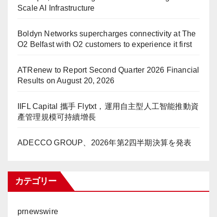
Scale AI Infrastructure
Boldyn Networks supercharges connectivity at The
O2 Belfast with O2 customers to experience it first
ATRenew to Report Second Quarter 2026 Financial
Results on August 20, 2026
IIFL Capital 攜手 Flytxt，運用自主型人工智能推動資
產管理規模可持續增長
ADECCO GROUP、2026年第2四半期決算を発表
カテゴリー
prnewswire