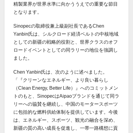
精製業界が世界水準に向かううえでの重要な節目
となります。
Sinopecの取締役兼上級副社長であるChen
Yanbin氏は、シルクロード経済ベルトの中核地域
としての新疆の戦略的役割と、世界クラスのオフ
ロードイベントとしての同ラリーの地位を強調し
ました。
Chen Yanbin氏は、次のように述べました。
「『クリーンなエネルギー、より良い暮らし
（Clean Energy, Better Life）』へのコミットメン
トのもと、SinopecはAipaoブランドを通じて同ラ
リーへの協賛を継続し、中国のモータースポーツ
に包括的な燃料供給体制を提供しています。今後
は、エネルギー、スポーツ、観光の融合を深め、
新疆の質の高い成長を促進し、一帯一路構想に貢