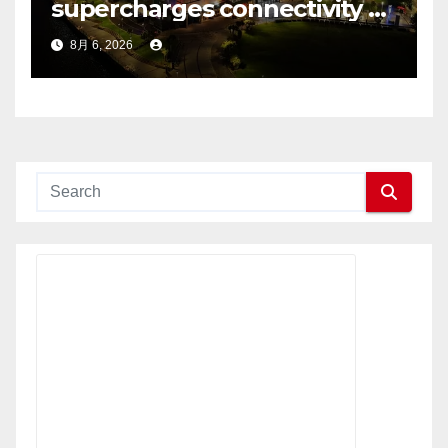
supercharges connectivity at
The O2 Belfast with O2
8月 6, 2026
customers to experience it
first