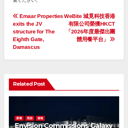
覧ください。
投
Emaar Properties
WeBite 城覓科技香港
exits the JV
有限公司榮獲HKCT
稿
structure for The
「2026年度最傑出團
ナ
Eighth Gate,
體用餐平台」
Damascus
ビ
ゲ
ー
Related Post
シ
ョ
ン
新着
英語
速報
Envision Commissions Galaxy