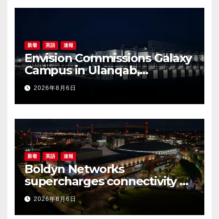
新着
英語
速報
Envision Commissions Galaxy
Campus in Ulanqab,
Establishing a New Model for
2026年8月6日
Gigawatt-Scale AI
Infrastructure
新着
英語
速報
Boldyn Networks
supercharges connectivity at
The O2 Belfast with O2
2026年8月6日
customers to experience it
first