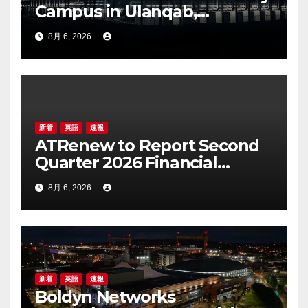
Campus in Ulanqab,
Establishing a New Model for
8月 6, 2026
Gigawatt-Scale AI
Infrastructure
新着
英語
速報
ATRenew to Report Second
Quarter 2026 Financial
Results on August 20, 2026
8月 6, 2026
新着
英語
速報
Boldyn Networks