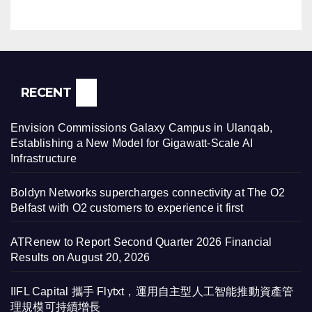
RECENT
Envision Commissions Galaxy Campus in Ulanqab,
Establishing a New Model for Gigawatt-Scale AI
Infrastructure
Boldyn Networks supercharges connectivity at The O2
Belfast with O2 customers to experience it first
ATRenew to Report Second Quarter 2026 Financial
Results on August 20, 2026
IIFL Capital 攜手 Flytxt，運用自主型人工智能推動資產管
理規模可持續增長