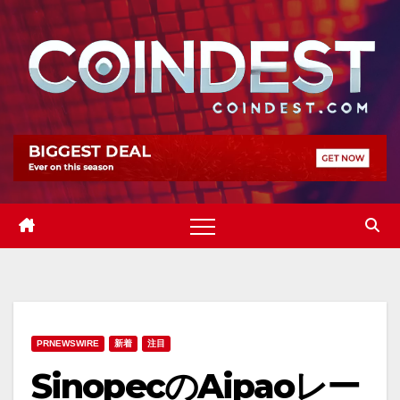
Skip
to
content
PRNEWSWIRE
新着
注目
SinopecのAipaoレー