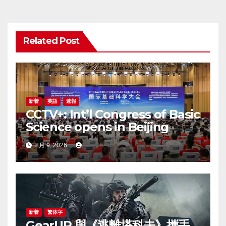
ー
シ
Related Post
ョ
ン
新着
英語
速報
CCTV+: Int’l Congress of Basic
Science opens in Beijing
8月 9, 2026
新着
繁体字
GearUP 與《逃離塔科夫》攜手