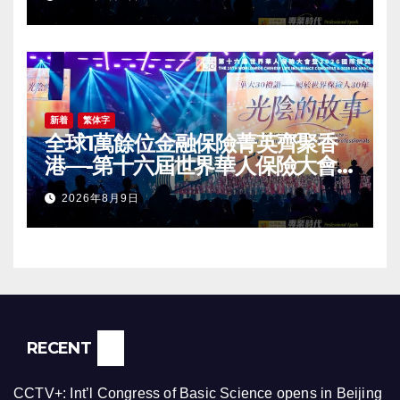
Award (IDA) Annual
Conference Grandly Held
新着
繁体字
全球1萬餘位金融保險菁英齊聚香
港—-第十六屆世界華人保險大會
暨2026國際龍獎IDA年會盛大舉
2026年8月9日
辦
RECENT
CCTV+: Int’l Congress of Basic Science opens in Beijing