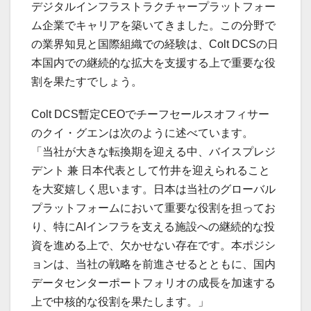
デジタルインフラストラクチャープラットフォー
ム企業でキャリアを築いてきました。この分野で
の業界知見と国際組織での経験は、Colt DCSの日
本国内での継続的な拡大を支援する上で重要な役
割を果たすでしょう。
Colt DCS暫定CEOでチーフセールスオフィサー
のクイ・グエンは次のように述べています。
「当社が大きな転換期を迎える中、バイスプレジ
デント 兼 日本代表として竹井を迎えられること
を大変嬉しく思います。日本は当社のグローバル
プラットフォームにおいて重要な役割を担ってお
り、特にAIインフラを支える施設への継続的な投
資を進める上で、欠かせない存在です。本ポジシ
ョンは、当社の戦略を前進させるとともに、国内
データセンターポートフォリオの成長を加速する
上で中核的な役割を果たします。」