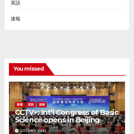
英語
速報
You missed
新着
英語
速報
CCTV+: Int’l Congress of Basic
Science opens in Beijing
2026年8月9日