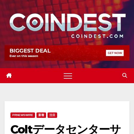
Skip
to
content
PRNEWSWIRE
新着
注目
Coltデータセンターサ