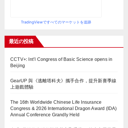
TradingViewですべてのマーケットを追跡
最近の投稿
CCTV+: Int’l Congress of Basic Science opens in
Beijing
GearUP 與《逃離塔科夫》攜手合作，提升新賽季線
上遊戲體驗
The 16th Worldwide Chinese Life Insurance
Congress & 2026 International Dragon Award (IDA)
Annual Conference Grandly Held