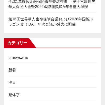
全球1萬餘位金融保險菁英齊聚香港—-第十六屆世界
華人保險大會暨2026國際龍獎IDA年會盛大舉辦
第16回世界華人生命保険会議および2026年国際ド
ラゴン賞（IDA）年次会議が盛大に開催
カテゴリー
prnewswire
新着
注目
繁体字