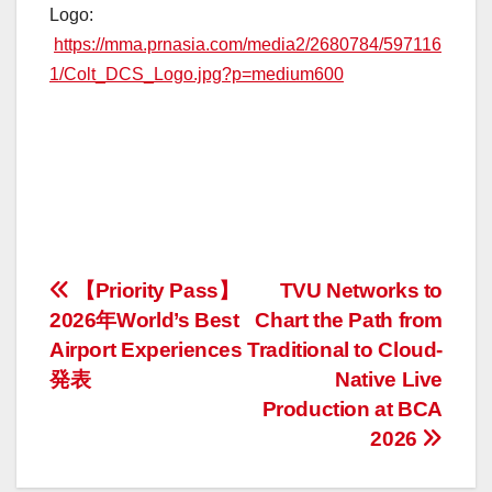
Logo:
https://mma.prnasia.com/media2/2680784/597116
1/Colt_DCS_Logo.jpg?p=medium600
投
【Priority Pass】
TVU Networks to
2026年World’s Best
Chart the Path from
稿
Airport Experiences
Traditional to Cloud-
ナ
発表
Native Live
Production at BCA
ビ
2026
ゲ