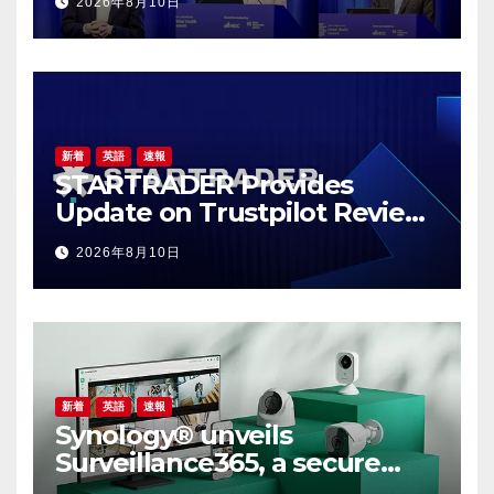
2026年8月10日
Convene: Bringing
Breakthroughs to Patients
新着
英語
速報
STARTRADER Provides
Update on Trustpilot Review
Profiles
2026年8月10日
新着
英語
速報
Synology® unveils
Surveillance365, a secure
cloud video surveillance