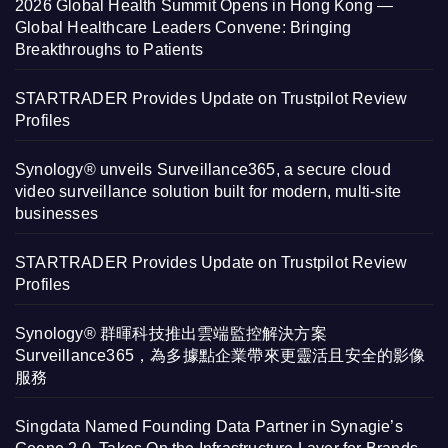
2026 Global Health Summit Opens in Hong Kong —
Global Healthcare Leaders Convene: Bringing
Breakthroughs to Patients
STARTRADER Provides Update on Trustpilot Review
Profiles
Synology® unveils Surveillance365, a secure cloud
video surveillance solution built for modern, multi-site
businesses
STARTRADER Provides Update on Trustpilot Review
Profiles
Synology® 群暉科技推出雲端監控解決方案
Surveillance365，為多據點企業帶來更靈活且安全的影像
服務
Singdata Named Founding Data Partner in Synagie’s