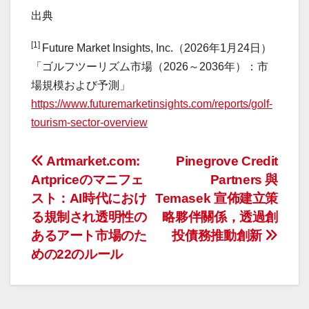
出典
[1]
Future Market Insights, Inc.（2026年1月24日）
「ゴルフツーリズム市場（2026～2036年）：市
場規模および予測」
https://www.futuremarketinsights.com/reports/golf-
tourism-sector-overview
投
Artmarket.com:
Pinegrove Credit
Artpriceのマニフェ
Partners 與
稿
スト：AI時代におけ
Temasek 宣佈建立策
ナ
る規制され透明性の
略夥伴關係，透過創
あるアート市場のた
投債務推動創新
ビ
めの22のルール
ゲ
ー