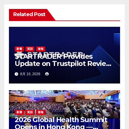
シ
Related Post
ョ
ン
新着
英語
速報
STARTRADER Provides
Update on Trustpilot Review
Profiles
8月 10, 2026
新着
英語
速報
2026 Global Health Summit
Opens in Hong Kong —