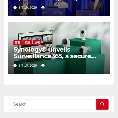
Global Healthcare Leaders
8月 10, 2026
Convene: Bringing
Breakthroughs to Patients
新着
英語
速報
Synology® unveils
Surveillance365, a secure
cloud video surveillance
8月 10, 2026
solution built for modern,
multi-site businesses