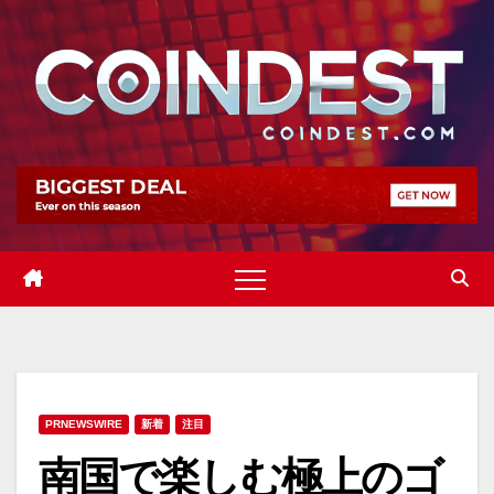
Skip
to
content
PRNEWSWIRE
新着
注目
南国で楽しむ極上のゴ