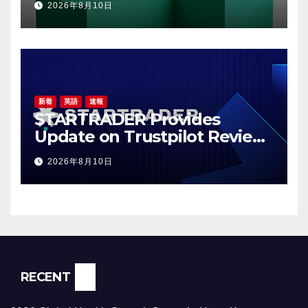
2026年8月10日
solution built for modern,
multi-site businesses
新着
英語
速報
STARTRADER Provides
Update on Trustpilot Review
Profiles
2026年8月10日
RECENT