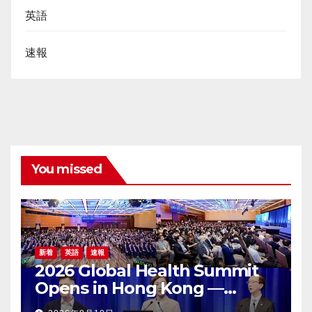
英語
速報
You missed
新着
英語
速報
2026 Global Health Summit
Opens in Hong Kong —
Global Healthcare Leaders