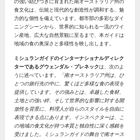
の強い結びつきに育まれた南オーストラリア州の
食文化は、伝統と現代的な創造性が調和する、魅
力的な個性を備えています。都市部の多彩なダイ
ニングシーンから、世界的に知られる一流のワイ
ン産地、広大な自然景観に至るまで、本ガイドは
地域の食の奥深さと多様性を映し出します。
ミシュランガイドのインターナショナルディレク
ターであるグウェンダル・プレネック
は、次のよ
うに述べています。
「南オーストラリア州は、ひ
とつの旅行先の中に、驚くほど多様な食の表現を
提供しています。その強みとは、卓越した食材、
土地との強い絆、そして世界的な影響に対する開
放性を背景に、料理人が自らのスタイルを自由に
表現できる点にあります。インスペクターは、こ
の地域の食文化が持つ本質と独自性に深く感銘を
受けました。ミシュランガイドの舞台で南オース