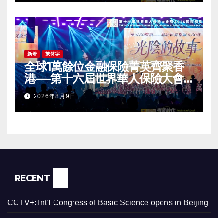
Conference Grandly Held
新着
繁体字
全球1萬餘位金融保險菁英齊聚香
港—-第十六屆世界華人保險大會
暨2026國際龍獎IDA年會盛大舉
2026年8月9日
辦
RECENT
CCTV+: Int’l Congress of Basic Science opens in Beijing