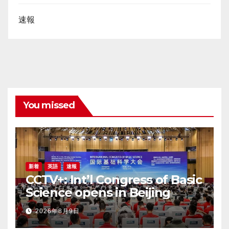
速報
You missed
新着
英語
速報
CCTV+: Int’l Congress of Basic
Science opens in Beijing
2026年8月9日