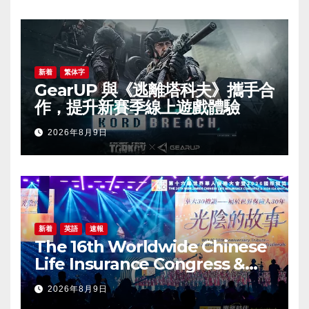
新着
繁体字
GearUP 與《逃離塔科夫》攜手合
作，提升新賽季線上遊戲體驗
2026年8月9日
新着
英語
速報
The 16th Worldwide Chinese
Life Insurance Congress &
2026 International Dragon
2026年8月9日
Award (IDA) Annual