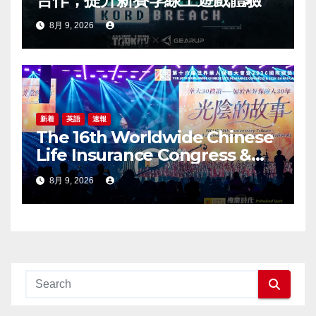
8月 9, 2026
新着
英語
速報
The 16th Worldwide Chinese
Life Insurance Congress &
2026 International Dragon
8月 9, 2026
Award (IDA) Annual
Conference Grandly Held