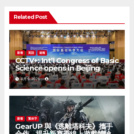
ン
Related Post
新着
英語
速報
CCTV+: Int’l Congress of Basic
Science opens in Beijing
8月 9, 2026
新着
繁体字
GearUP 與《逃離塔科夫》攜手
合作，提升新賽季線上遊戲體驗