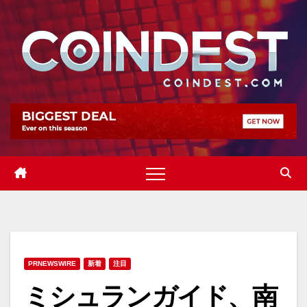
Skip
to
content
PRNEWSWIRE
新着
注目
ミシュランガイド、南