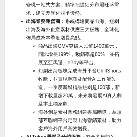
變現一站式方案，精準把握細分市場旺盛需
求，建立差異化競爭優勢。
出海業務運營商
：系統構建商品出海、短劇
出海及海外創意素材供應三大板塊，全球化
佈局成為本季度增長亮點。
商品出海GMV突破人民幣1400萬元，
同比增長199%，動銷率超80%，並拓
展至亞馬遜、eBay等平台。
短劇出海板塊完成海外平台ChillShorts
收購，並實現翻譯及配音AI工作流改
造。一季度新增精品短劇超100部，新
增下載量超20萬，未來將發展AI真人劇
及本土獨家劇。
海外創意素材業務組建專屬團隊，為頭
部互聯網平台定製出海營銷素材，助力
客戶海外用戶高效增長。
AI Token運營及分銷服務
：整合多模態AI