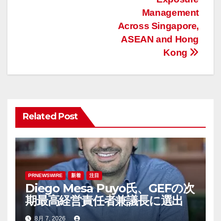
Management
シ
Across Singapore,
ョ
ASEAN and Hong
Kong
ン
Related Post
PRNEWSWIRE
新着
注目
Diego Mesa Puyo氏、GEFの次
期最高経営責任者兼議長に選出
8月 7, 2026