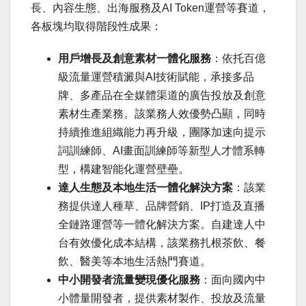
長、內容生態、出海服務及AI Token運營等賽道，
各板塊均取得階段性成果：
用戶增長及創意素材一體化服務
：依托百億
級流量運營積澱與AI技術賦能，承接多品
牌、多產品在全媒體渠道的廣告投放及創意
素材生產業務。該業務人效優勢凸顯，同時
持續推進組織能力再升級，團隊加速向提示
詞訓練師、AI畫面訓練師等新型人才體系轉
型，構建智能化運營壁壘。
達人生態及本地生活一體化解決方案
：該業
務提供達人種草、品牌營銷、IP打造及直播
全鏈路運營等一體化解決方案。自建達人中
台有效優化成本結構，該業務扎根茶飲、餐
飲、醫美等本地生活熱門賽道。
中小開發者流量變現優化服務
：面向國內中
小體量開發者，提供素材製作、投放及流量