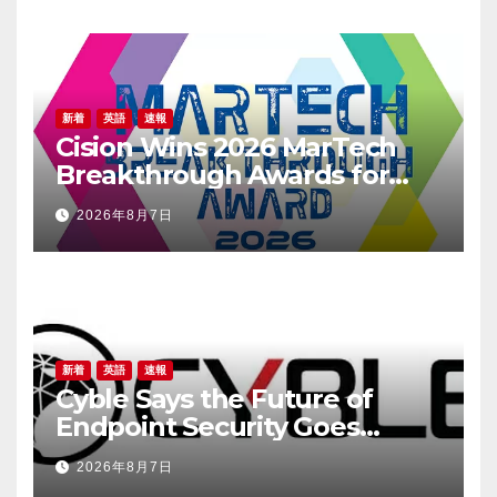
新着
英語
速報
Cision Wins 2026 MarTech
Breakthrough Awards for
Social Listening, Press
2026年8月7日
Release Distribution, and
AEO
新着
英語
速報
Cyble Says the Future of
Endpoint Security Goes
Beyond Detection, Unveils
2026年8月7日
the Next Evolution of Titan at