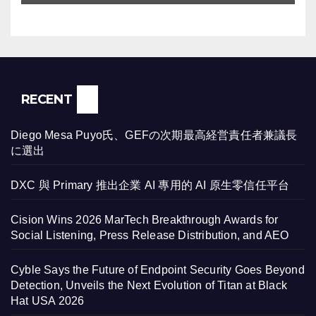
Black Hat USA 2026
RECENT
Diego Mesa Puyo氏、GEFの次期最高経営責任者兼議長
に選出
DXC 與 Primary 推出企業 AI 專用的 AI 原生零信任平台
Cision Wins 2026 MarTech Breakthrough Awards for
Social Listening, Press Release Distribution, and AEO
Cyble Says the Future of Endpoint Security Goes Beyond
Detection, Unveils the Next Evolution of Titan at Black
Hat USA 2026