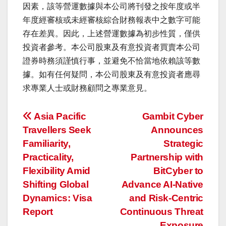
因素，該等營運數據與本公司將刊發之按年度或半
年度經審核或未經審核綜合財務報表中之數字可能
存在差異。因此，上述營運數據為初步性質，僅供
投資者參考。本公司股東及有意投資者買賣本公司
證券時務須謹慎行事，並避免不恰當地依賴該等數
據。如有任何疑問，本公司股東及有意投資者應尋
求專業人士或財務顧問之專業意見。
投
Asia Pacific
Gambit Cyber
Travellers Seek
Announces
稿
Familiarity,
Strategic
ナ
Practicality,
Partnership with
Flexibility Amid
BitCyber to
ビ
Shifting Global
Advance AI-Native
ゲ
Dynamics: Visa
and Risk-Centric
Report
Continuous Threat
ー
Exposure