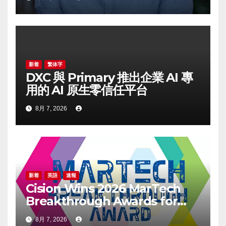
新着
繁体字
DXC 與 Primary 推出企業 AI 專
用的 AI 原生零信任平台
8月 7, 2026
新着
英語
速報
Cision Wins 2026 MarTech
Breakthrough Awards for
Social Listening, Press
8月 7, 2026