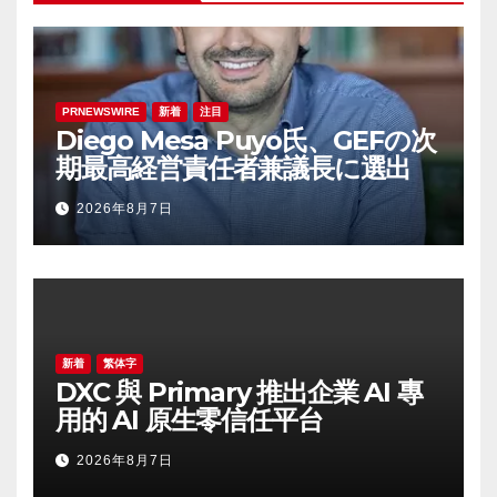
PRNEWSWIRE
新着
注目
Diego Mesa Puyo氏、GEFの次
期最高経営責任者兼議長に選出
2026年8月7日
新着
繁体字
DXC 與 Primary 推出企業 AI 專
用的 AI 原生零信任平台
2026年8月7日