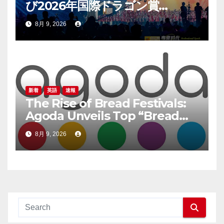
び2026年国際ドラゴン賞
（IDA）年次会議が盛大に開催
8月 9, 2026
新着
英語
速報
The Rise of Bread Festivals:
Agoda Unveils Top “Bread
Pilgrimage” Destinations in
8月 9, 2026
South Korea