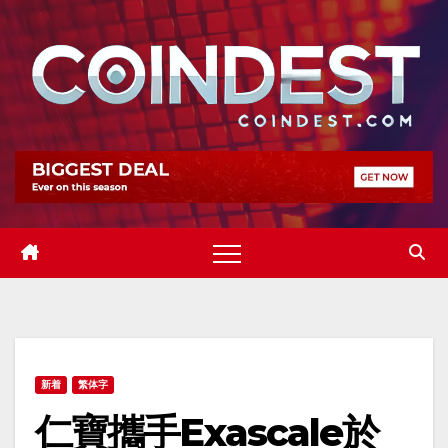
Skip
to
content
新着
繁体字
仁寶攜手Exascale於