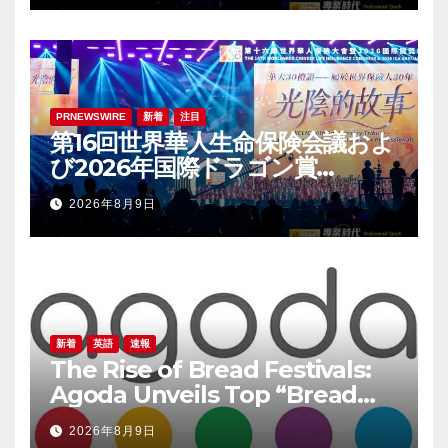
PRNEWSWIRE
新着
注目
第16回世界華人生命保険会議およ
び2026年国際ドラゴン賞
（IDA）年次会議が盛大に開催
2026年8月9日
新着
英語
速報
The Rise of Bread Festivals:
Agoda Unveils Top “Bread
Pilgrimage” Destinations in
2026年8月9日
South Korea