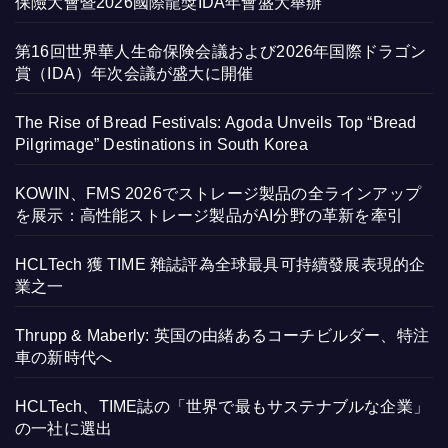
保險大會暨2026國際龍獎IDA年會盛大舉辦
第16回世界華人生命保険会議および2026年国際ドラゴン
賞（IDA）年次会議が盛大に開催
The Rise of Bread Festivals: Agoda Unveils Top “Bread
Pilgrimage” Destinations in South Korea
KOWIN、FMS 2026でストレージ製品の全ラインアップ
を展示：高性能ストレージ製品がAI分野の革新を牽引
HCLTech 獲 TIME 雜誌評為全球最具可持續發展表現的企
業之一
Thrupp & Maberly: 英国の由緒あるコーチビルダー、特注
車の新時代へ
HCLTech、TIME誌の「世界で最もサステナブルな企業」
の一社に選出