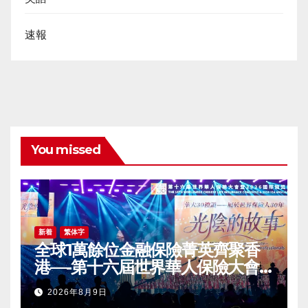
速報
You missed
新着
繁体字
全球1萬餘位金融保險菁英齊聚香
港—-第十六屆世界華人保險大會
暨2026國際龍獎IDA年會盛大舉
2026年8月9日
辦