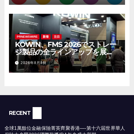
PRNEWSWIRE
新着
注目
KOWIN、FMS 2026でストレー
ジ製品の全ラインアップを展
示：高性能ストレージ製品がAI分
2026年8月8日
野の革新を牽引
RECENT
全球1萬餘位金融保險菁英齊聚香港—-第十六屆世界華人