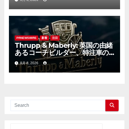
PRNEWSWIRE
新着
注目
Thrupp & Maberly: 英国の由緒
あるコーチビルダー、特注車の
新時代へ
8月 8, 2026