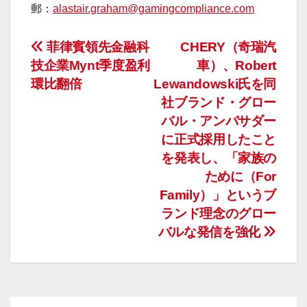
郵：
alastair.graham@gamingcompliance.com
投
菲律賓領先金融科
CHERY（奇瑞汽
技企業Mynt季度盈利
車）、Robert
稿
環比翻倍
Lewandowski氏を同
ナ
社ブランド・グロー
バル・アンバサダー
ビ
に正式採用したこと
ゲ
を発表し、「家族の
ために（For
ー
Family）」というブ
ランド理念のグロー
シ
バルな発信を強化
ョ
ン