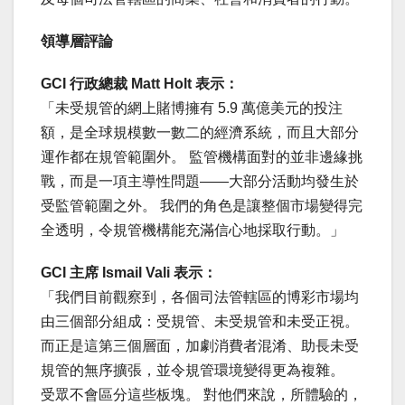
領導層評論
GCI
行政總裁 Matt Holt
表示：
「未受規管的網上賭博擁有 5.9 萬億美元的投注
額，是全球規模數一數二的經濟系統，而且大部分
運作都在規管範圍外。 監管機構面對的並非邊緣挑
戰，而是一項主導性問題——大部分活動均發生於
受監管範圍之外。 我們的角色是讓整個市場變得完
全透明，令規管機構能充滿信心地採取行動。」
GCI
主席 Ismail Vali
表示：
「我們目前觀察到，各個司法管轄區的博彩市場均
由三個部分組成：受規管、未受規管和未受正視。
而正是這第三個層面，加劇消費者混淆、助長未受
規管的無序擴張，並令規管環境變得更為複雜。
受眾不會區分這些板塊。 對他們來說，所體驗的，