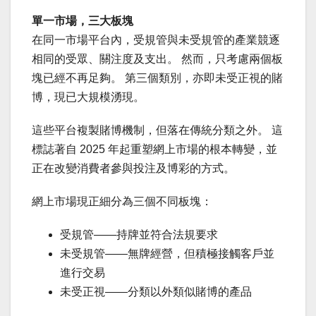
單一市場，三大板塊
在同一市場平台內，受規管與未受規管的產業競逐
相同的受眾、關注度及支出。 然而，只考慮兩個板
塊已經不再足夠。 第三個類別，亦即未受正視的賭
博，現已大規模湧現。
這些平台複製賭博機制，但落在傳統分類之外。 這
標誌著自 2025 年起重塑網上市場的根本轉變，並
正在改變消費者參與投注及博彩的方式。
網上市場現正細分為三個不同板塊：
受規管——持牌並符合法規要求
未受規管——無牌經營，但積極接觸客戶並
進行交易
未受正視——分類以外類似賭博的產品