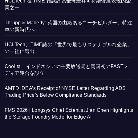
HCLTech 獲 TIME 雜誌評為全球最具可持續發展表現的企
業之一
Thrupp & Maberly: 英国の由緒あるコーチビルダー、特注
車の新時代へ
HCLTech、TIME誌の「世界で最もサステナブルな企業」
の一社に選出
Coolita、インドネシアの主要放送局と同国初のFASTメ
ディア連合を設立
AMTD IDEA’s Receipt of NYSE Letter Regarding ADS
Trading Price’s Below Compliance Standards
FMS 2026 | Longsys Chief Scientist Jian Chen Highlights
the Storage Foundry Model for Edge AI