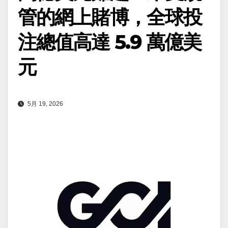
管的網上賭博，全球投
注總值高達 5.9 萬億美
元
5月 19, 2026