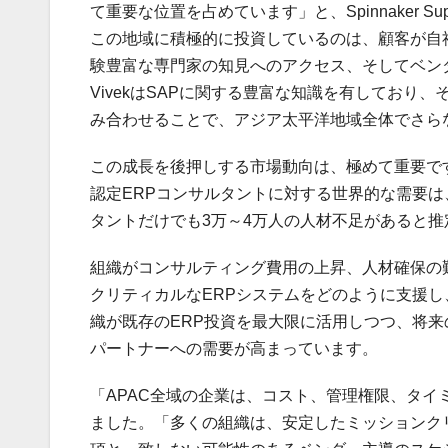
て重要な位置を占めています」と、Spinnaker Su
この地域に積極的に投資しているのは、顧客が自
験豊富な専門家の知見へのアクセス、そしてベン
VivekはSAPに関する豊富な知識を有しており
み合わせることで、アジア太平洋地域全体でさら
この成長を後押しする市場動向は、極めて重要で
認定ERPコンサルタントに対する世界的な需要は
タントだけでも3万～4万人の人材不足があると推
組織がコンサルティング費用の上昇、人材確保の
クリティカルなERPシステムをどのように支援
織が既存のERP投資を最大限に活用しつつ、将
パートナーへの需要が高まっています。
「APAC全域の企業は、コスト、管理権限、タイミ
ました。「多くの組織は、安定したミッションク