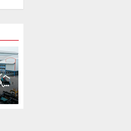
イへ
入で
高め