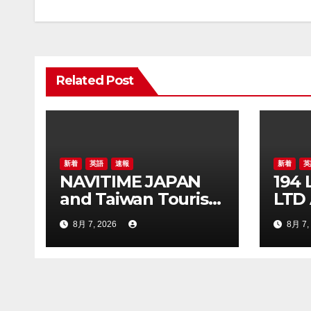
ナ
ビ
ゲ
Related Post
ー
シ
ョ
ン
新着
英語
速報
新着
英
NAVITIME JAPAN
194
and Taiwan Tourism
LTD
Administration Sign
OFF
8月 7, 2026
8月 7,
MOU to Promote
15,0
“Smart Tourism”
SEC
NOT