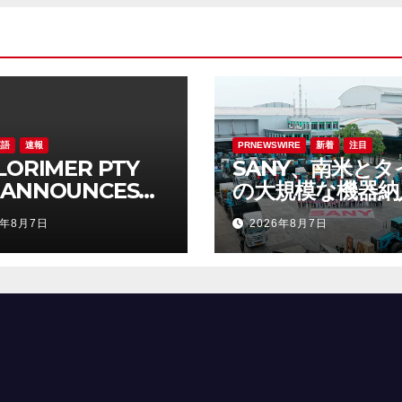
英語
速報
PRNEWSWIRE
新着
注目
 LORIMER PTY
SANY、南米とタ
 ANNOUNCES
の大規模な機器納
ERING OF AUD
世界的な存在感を
6年8月7日
2026年8月7日
70,272 SENIOR
る
URED LOAN
E OFFER