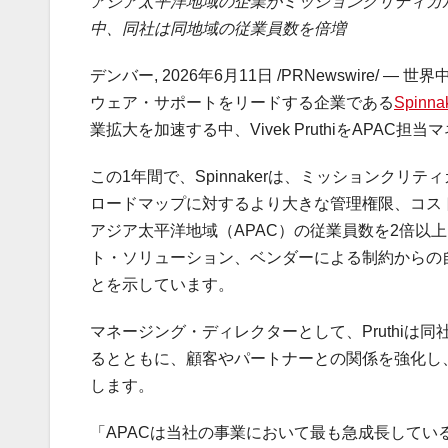
アジア太平洋地域の企業がミッションクリティカ
中、同社は同地域の従業員数を倍増
デンバー
,
2026年6月11日
/PRNewswire/ 
ウェア・サポートをリードする企業である
Spinna
業拡大を加速する中、Vivek PruthiをAPA
この1年間で、Spinnakerは、ミッションクリティ
ロードマップに対するより大きな管理権限、コス
アジア太平洋地域（APAC）の従業員数を2倍以
ト・ソリューション、ベンダーによる制約からの
とを示しています。
マネージング・ディレクターとして、Pruthi
るとともに、顧客やパートナーとの関係を強化し
します。
「APACは当社の事業において最も急成長している