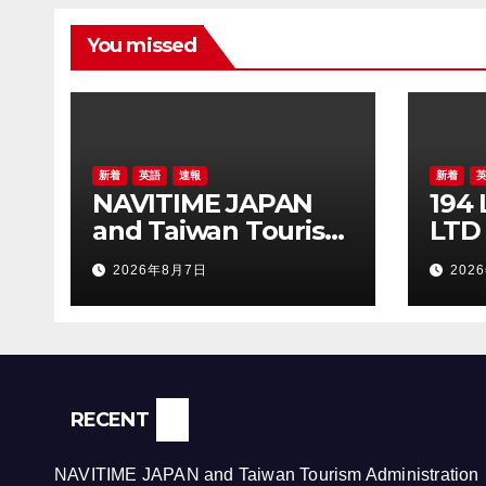
You missed
新着
英語
速報
新着
NAVITIME JAPAN
194
and Taiwan Tourism
LTD
Administration Sign
OFF
2026年8月7日
202
MOU to Promote
15,0
“Smart Tourism”
SEC
NOT
RECENT
NAVITIME JAPAN and Taiwan Tourism Administration