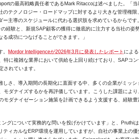
pportの最高戦略責任者であるMark Ritaccoは述べました。「
社のテクノロジー・ロードマップに対するより大きな管理権限
ダー主導のスケジュールに代わる選択肢を求めているからです
、その経験と、新規SAP顧客の獲得に徹底的に注力する当社の姿
なる成功につなげることができます。」
す。
Mordor Intelligenceが2026年3月に発表したレポート
による
、特に複雑な業界において供給を上回り続けており、SAPコン
定されています。
難しさ、導入期間の長期化に直面する中、多くの企業がミッシ
し、モダナイズするかを再評価しています。こうした課題により
来のモダナイゼーション施策を計画できるよう支援する、経験豊
ングについて実務的な問いを投げかけています」と、Pruthi
リティカルなERP環境を運用していますが、自社の事業上の優