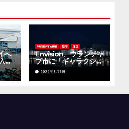
PRNEWSWIRE
新着
注目
イへ
Envision、ウランチャ
入で
ブ市に「ギャラクシ
高め
ー・キャンパス」を稼
2026年8月7日
働させ、ギガワット規
模のAIインフラの新た
なモデルを確立