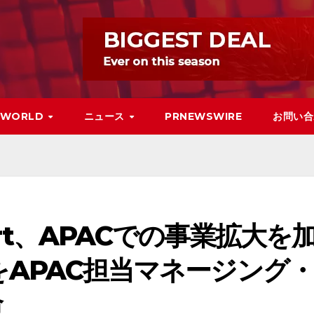
WORLD
ニュース
PRNEWSWIRE
お問い合
pport、APACでの事業拡大を
thiをAPAC担当マネージング・
命