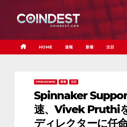
Skip
to
content
HOME
速報
新着
注目
PRNEWSWIRE
新着
注目
Spinnaker Su
速、Vivek Pru
ディレクターに任