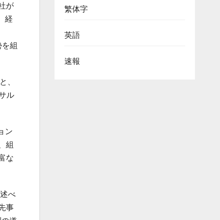
当社が
繁体字
、経
。
英語
勢を組
速報
と、
サル
ョン
、組
富な
は述べ
先事