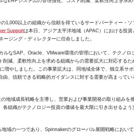
ルなERPシステムの管理強化、コスト削減、柔軟性向上を求め
— 世界中の1,000以上の組織から信頼を得ているサードパーティー・
ker Support
は本日、アジア太平洋地域（APAC）における投資
C担当マネージング・ディレクターに任命しました。
カルなSAP、Oracle、VMware環境の管理において、テクノロ
ト削減、柔軟性向上を求める組織からの需要拡大に対応するた
上に増やしました。この事業拡大は、同地域全体で、独立系サポ
自由、信頼できる戦略的ガイダンスに対する需要が高まってい
は同社の地域成長戦略を主導し、営業および事業開発の取り組みを
、各組織がテクノロジー投資の価値を最大限に引き出せるよう
地域の一つであり、Spinnakerのグローバル展開戦略におい