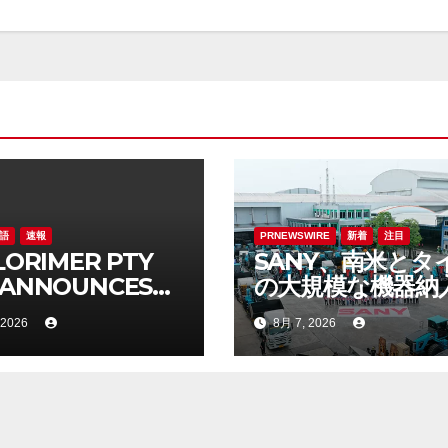
語
速報
PRNEWSWIRE
新着
注目
 LORIMER PTY
SANY、南米とタ
 ANNOUNCES
の大規模な機器納
ERING OF AUD
世界的な存在感を
 2026
8月 7, 2026
70,272 SENIOR
る
URED LOAN
E OFFER