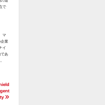
別の道
点で
え、マ
の企業
ナイ
約であ
い。
hield
igent
ity