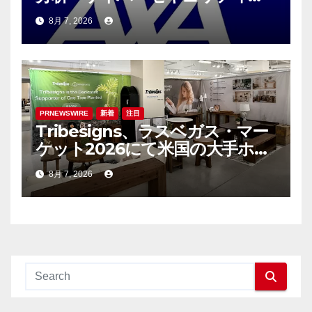
ンサルティング会社であるS-RM
8月 7, 2026
を買収へ
PRNEWSWIRE
新着
注目
Tribesigns、ラスベガス・マー
ケット2026にて米国の大手ホー
ム用品小売業者との連携を拡大
8月 7, 2026