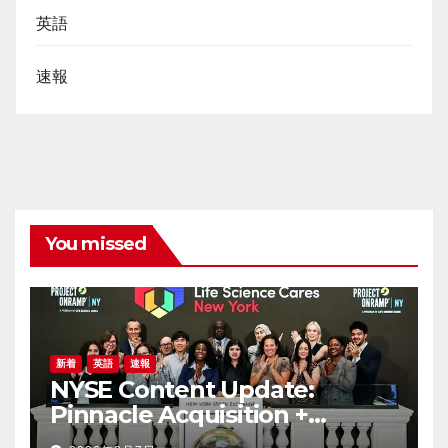
英語
速報
You missed
新着
英語
速報
NYSE Content Update:
Pinnacle Acquisition +
Ticketplus to Debut for