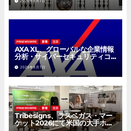
2026年8月7日
Trade
PRNEWSWIRE
新着
注目
AXA XL、グローバルな企業情報
分析・サイバーセキュリティコ
ンサルティング会社であるS-RM
2026年8月7日
を買収へ
PRNEWSWIRE
新着
注目
Tribesigns、ラスベガス・マー
ケット2026にて米国の大手ホー
ム用品小売業者との連携を拡大