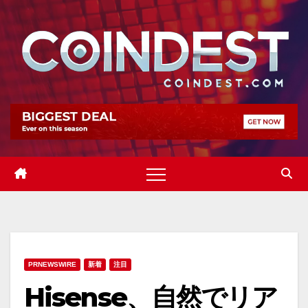
Skip
to
content
PRNEWSWIRE
新着
注目
Hisense、自然でリア