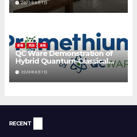
2026年8月7日
新着
英語
速報
QC Ware Demonstration of
Hybrid Quantum-Classical
Workflow Using Promethium
2026年8月7日
and IBM Quantum
RECENT