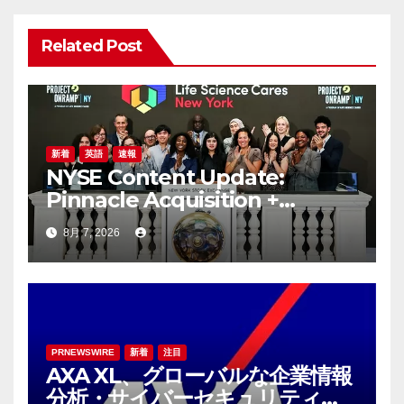
シ
ョ
Related Post
ン
新着
英語
速報
NYSE Content Update:
Pinnacle Acquisition +
Ticketplus to Debut for
8月 7, 2026
Trade
PRNEWSWIRE
新着
注目
AXA XL、グローバルな企業情報
分析・サイバーセキュリティコ