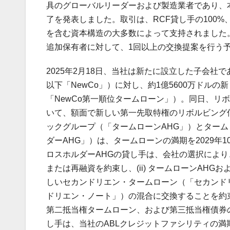
具のグローバルリーダーおよび製造業者であり、
了を発表しました。取引は、RCF貸し手の100%
を含む資本構造の大多数によって支持されました
追加保有者に対して、1回以上の交換提案を行う
2025年2月18日、当社は新たに設立した子会社である
以下「NewCo」）に対し、約1億5600万ドル
「NewCo第一順位タームローン」）。同日、リ
いて、額面で新しい第一先取特権のリボルビング信
ックグループ（「タームローンAHG」）とター
ダーAHG」）は、タームローンの満期を2029年1
ロスホルダーAHGの貸し手は、会社の選択により、(
または再融資を約束し、(ii) タームローンAH
しいセカンドリエン・タームローン（「セカンド
ドリエン・ノート」）の混合に交換することを約束
第二抵当権タームローン、および第三抵当権債券の満期日
し手は、当社のABLクレジットファシリティの満期