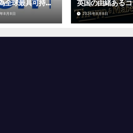
為全球最具可持續
英国の由緒あるコ
表現的企業之一
ビルダー、特注車
6年8月8日
2026年8月8日
時代へ