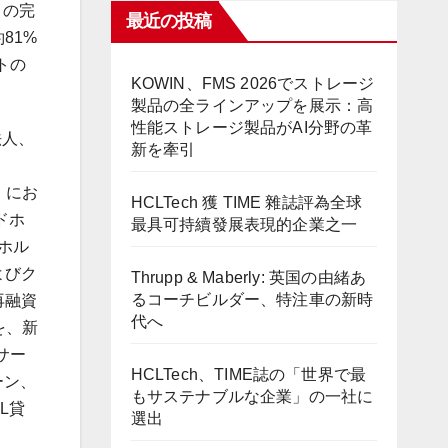
）の完
最近の投稿
81%
トの
KOWIN、FMS 2026でストレージ
製品の全ラインアップを展示：高
性能ストレージ製品がAI分野の革
法人、
新を牽引
）にお
HCLTech 獲 TIME 雜誌評為全球
ドホ
最具可持續發展表現的企業之一
ホル
よびク
Thrupp & Maberly: 英国の由緒あ
るコーチビルダー、特注車の新時
再融資
代へ
を、新
サー
HCLTech、TIME誌の「世界で最
ーン、
もサステナブルな企業」の一社に
L貸
選出