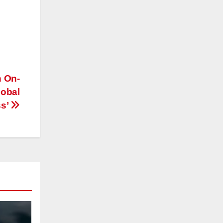
h On-
lobal
ss’