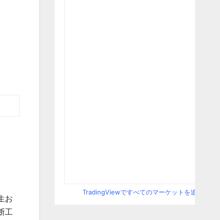
TradingViewですべてのマーケットを追跡
芝生お
断工