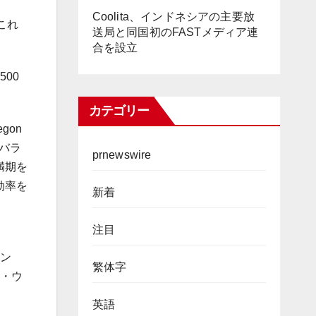
Coolita、インドネシアの主要放
これ
送局と同国初のFASTメディア連
合を設立
00
カテゴリー
gon
てバラ
prnewswire
満期を
効率を
新着
注目
。
ーン
繁体字
ド・ウ
、
英語