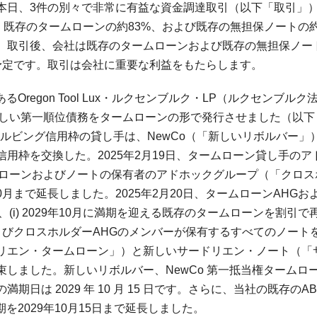
本日、3件の別々で非常に有益な資金調達取引（以下「取引」
、既存のタームローンの約83%、および既存の無担保ノートの約
。取引後、会社は既存のタームローンおよび既存の無担保ノー
予定です。取引は会社に重要な利益をもたらします。
Oregon Tool Lux・ルクセンブルク・LP（ルクセンブルク
の新しい第一順位債務をタームローンの形で発行させました（以下
ボルビング信用枠の貸し手は、NewCo（「新しいリボルバー」
用枠を交換した。2025年2月19日、タームローン貸し手のア
ムローンおよびノートの保有者のアドホックグループ（「クロス
0月まで延長しました。2025年2月20日、タームローンAHGお
i) 2029年10月に満期を迎える既存のタームローンを割引で
GおよびクロスホルダーAHGのメンバーが保有するすべてのノート
リエン・タームローン」）と新しいサードリエン・ノート（「
しました。新しいリボルバー、NewCo 第一抵当権タームロ
は 2029 年 10 月 15 日です。さらに、当社の既存のAB
を2029年10月15日まで延長しました。