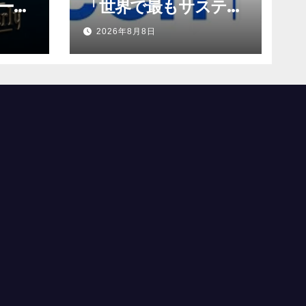
ーチ
「世界で最もサステナ
の新
ブルな企業」の一社に
2026年8月8日
選出