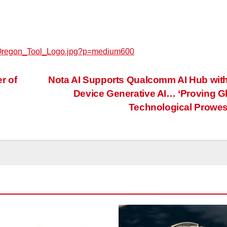
/Oregon_Tool_Logo.jpg?p=medium600
r of
Nota AI Supports Qualcomm AI Hub wit
Device Generative AI… ‘Proving G
Technological Prowe