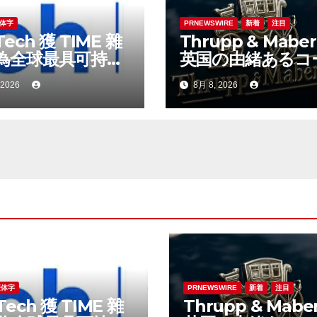
体字
PRNEWSWIRE
新着
注目
Tech 獲 TIME 雜
Thrupp & Maberl
為全球最具可持續
英国の由緒あるコ
表現的企業之一
ビルダー、特注車
 2026
8月 8, 2026
時代へ
繁体字
PRNEWSWIRE
新着
注目
Tech 獲 TIME 雜
Thrupp & Maber