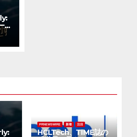
y:
ーチ
の新
PRNEWSWIRE
新着
注目
ly:
HCLTech、TIME誌の