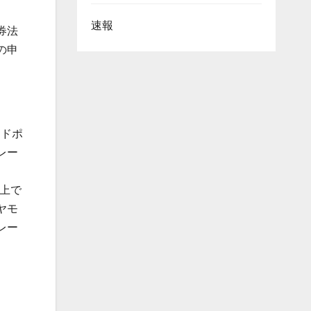
速報
券法
の申
ンドポ
レー
以上で
ヤモ
レー