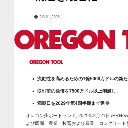
2月 21, 2025
流動性を高めるための
1
億
5000
万ドルの新た
取引前の負債を
7500
万ドル以上削減し、
満期日を
2029
年第
4
四半期まで延長
オレゴン州ポートランド
,
2025年2月21日
/PRNe
よび庭園、農業、牧畜および農業、コンクリート