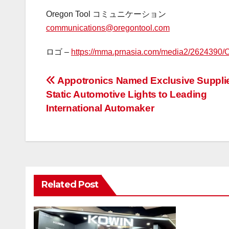
Oregon Tool コミュニケーション
communications@oregontool.com
ロゴ –
https://mma.prnasia.com/media2/2624390
投
Appotronics Named Exclusive Supplie
Static Automotive Lights to Leading
稿
International Automaker
ナ
ビ
ゲ
Related Post
ー
シ