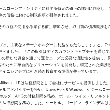
ームローンファシリティに対する特定の修正の採用に同意し、
存の債務における制限条項が排除されました。
その収益の使用を考慮する前）増加させ、取引前の債務義務を75
け、主要なステークホルダーに利益をもたらします」と、Ore
氏は述べました。 「この取引はディスカウントキャプチャを通じ
ドルの新たな資金を通じて運営ニーズに必要な流動性を提供し、
顧客のために革新的なソリューションを開発し、特定された業務
的イニシアチブに引き続き投資する準備が整っています。」
ilbank LLPは法務顧問として会社にサービスを提供しました
ャルアドバイザーを務め、Davis Polk & Wardwell がタームロ
ホルダーAHGの財務顧問を務め、ポール・ワイス・リフキン
Gの法律顧問を務めました。ケーヒル、ゴードン、ラインデルは
た。