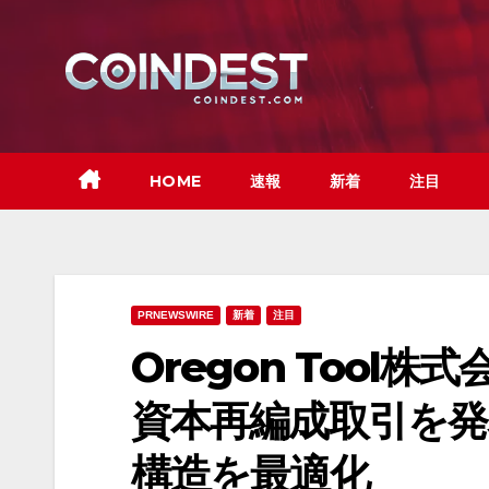
Skip
to
content
HOME
速報
新着
注目
PRNEWSWIRE
新着
注目
Oregon Tool
資本再編成取引を発
構造を最適化