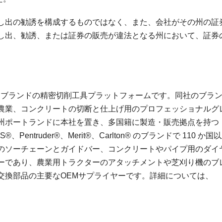
し出の勧誘を構成するものではなく、また、会社がその州の証
し出、勧誘、または証券の販売が違法となる州において、証券
。
レミアムブランドの精密切削工具プラットフォームです。同社のブラ
農業、コンクリートの切断と仕上げ用のプロフェッショナルグ
州ポートランドに本社を置き、多国籍に製造・販売拠点を持つ
S®、Pentruder®、Merit®、Carlton® のブランドで 110 か国
のソーチェーンとガイドバー、コンクリートやパイプ用のダイ
ーであり、農業用トラクターのアタッチメントや芝刈り機のブ
交換部品の主要なOEMサプライヤーです。詳細については、