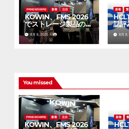
ョ
ン
PRNEWSWIRE
新着
注目
新着
繁
KOWIN、FMS 2026
HCL
でストレージ製品の全
誌評
ラインアップを展示：
發展
8月 8, 2026
8月 8,
高性能ストレージ製品
がAI分野の革新を牽引
You missed
PRNEWSWIRE
新着
注目
新着
KOWIN、FMS 2026
HCL