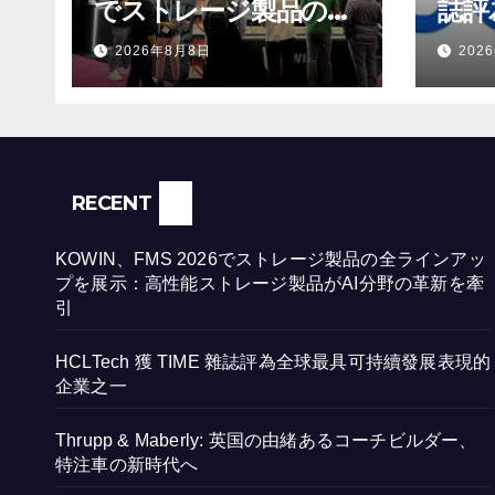
でストレージ製品の全
誌評
ラインアップを展示：
發展
2026年8月8日
202
高性能ストレージ製品
がAI分野の革新を牽引
RECENT
KOWIN、FMS 2026でストレージ製品の全ラインアッ
プを展示：高性能ストレージ製品がAI分野の革新を牽
引
HCLTech 獲 TIME 雜誌評為全球最具可持續發展表現的
企業之一
Thrupp & Maberly: 英国の由緒あるコーチビルダー、
特注車の新時代へ