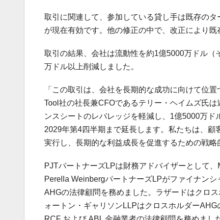
取引に関連して、参加している貸し手は既存のタ
が現在有効です。他の修正の中で、改正により既
取引の結果、会社は流動性を約1億5000万ドル（
万ドル以上削減しました。
「この取引は、会社を長期的な成功に向けて位置づ
Tool社の社長兼CFOであるテリー・ヘイムズ
ンスシートのレバレッジを軽減し、1億5000万
2029年第4四半期まで延長します。私たちは、
実行し、長期的な利益成長を促進するための戦略
PJTパートナーズLPは財務アドバイザーとして、M
Perella WeinbergパートナーズLPがファイナンシ
AHGの法律顧問を務めました。ラザードはクロス
ォートン・ギャリソンLLPはクロスホルダーAH
RCF および ABL 金融業者の法律顧問を務めまし