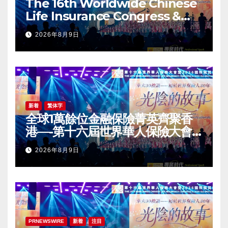
The 16th Worldwide Chinese
Life Insurance Congress &
2026 International Dragon
2026年8月9日
Award (IDA) Annual
Conference Grandly Held
新着
繁体字
全球1萬餘位金融保險菁英齊聚香
港—-第十六屆世界華人保險大會
暨2026國際龍獎IDA年會盛大舉
2026年8月9日
辦
PRNEWSWIRE
新着
注目