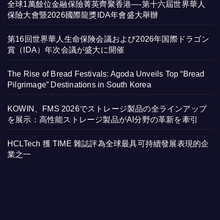
全球1萬餘位金融保險菁英齊聚香港—-第十六屆世界華人
保險大會暨2026國際龍獎IDA年會盛大舉辦
第16回世界華人生命保険会議および2026年国際ドラゴン
賞（IDA）年次会議が盛大に開催
The Rise of Bread Festivals: Agoda Unveils Top “Bread
Pilgrimage” Destinations in South Korea
KOWIN、FMS 2026でストレージ製品の全ラインアップ
を展示：高性能ストレージ製品がAI分野の革新を牽引
HCLTech 獲 TIME 雜誌評為全球最具可持續發展表現的企
業之一