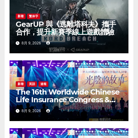
新着
繁体字
GearUP 與《逃離塔科夫》攜手
合作，提升新賽季線上遊戲體驗
8月 9, 2026
新着
英語
速報
The 16th Worldwide Chinese
Life Insurance Congress &
2026 International Dragon
8月 9, 2026
Award (IDA) Annual
Conference Grandly Held