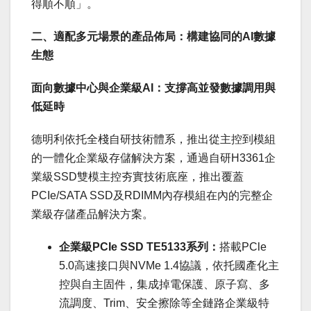
得順不順」。
二、適配多元場景的產品佈局：構建協同的AI數據
生態
面向數據中心與企業級
AI
：支撐高並發數據調用與
低延時
德明利依托全棧自研技術體系，推出從主控到模組
的一體化企業級存儲解決方案，通過自研H3361企
業級SSD雙模主控夯實技術底座，推出覆蓋
PCIe/SATA SSD及RDIMM內存模組在內的完整企
業級存儲產品解決方案。
企業級
PCIe SSD TE5133
系列：
搭載PCle
5.0高速接口與NVMe 1.4協議，依托國產化主
控與自主固件，集成掉電保護、原子寫、多
流調度、Trim、安全擦除等全鏈路企業級特