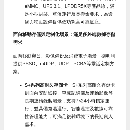
eMMC、UFS 3.1、LPDDR5X等產品線，滿
足小型封裝、寬溫運行及長壽命要求，為邊
緣與移動設備提供低功耗高可靠底座。
面向移動存儲與定制化場景：滿足多終端數據存儲
需求
面向移動辦公、影像備份及消費電子場景，德明利
提供PSSD、mUDP、UDP、PCBA等靈活定制方
案。
S+
系列高耐久存儲卡
：S+系列高耐久存儲卡
則面向安防監控、車載記錄儀及運動影像等
長期連續錄製場景，支持7×24小時穩定運
行，並具備寬溫運行、智能溫控及數據可靠
性管理能力，可滿足複雜環境下的長期寫入
需求。