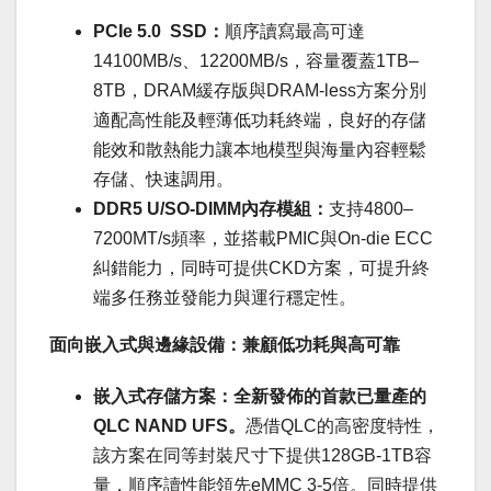
PCIe 5.0
SSD
：
順序讀寫最高可達
14100MB/s、12200MB/s，容量覆蓋1TB–
8TB，DRAM緩存版與DRAM-less方案分別
適配高性能及輕薄低功耗終端，良好的存儲
能效和散熱能力讓本地模型與海量內容輕鬆
存儲、快速調用。
DDR5 U/SO-DIMM
內存模組：
支持4800–
7200MT/s頻率，並搭載PMIC與On-die ECC
糾錯能力，同時可提供CKD方案，可提升終
端多任務並發能力與運行穩定性。
面向嵌入式與邊緣設備：兼顧低功耗與高可靠
嵌入式存儲方案：全新發佈的首款已量產的
QLC NAND UFS
。
憑借QLC的高密度特性，
該方案在同等封裝尺寸下提供128GB-1TB容
量，順序讀性能領先eMMC 3-5倍。同時提供