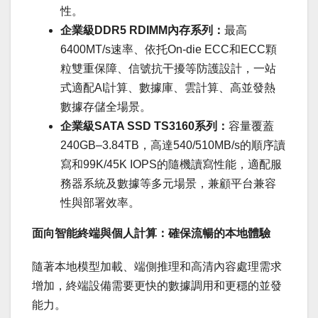
性。
企業級
DDR5 RDIMM
內存系列：
最高
6400MT/s速率、依托On-die ECC和ECC顆
粒雙重保障、信號抗干擾等防護設計，一站
式適配AI計算、數據庫、雲計算、高並發熱
數據存儲全場景。
企業級
SATA SSD TS3160
系列：
容量覆蓋
240GB–3.84TB，高達540/510MB/s的順序讀
寫和99K/45K IOPS的隨機讀寫性能，適配服
務器系統及數據等多元場景，兼顧平台兼容
性與部署效率。
面向智能終端與個人計算：確保流暢的本地體驗
隨著本地模型加載、端側推理和高清內容處理需求
增加，終端設備需要更快的數據調用和更穩的並發
能力。