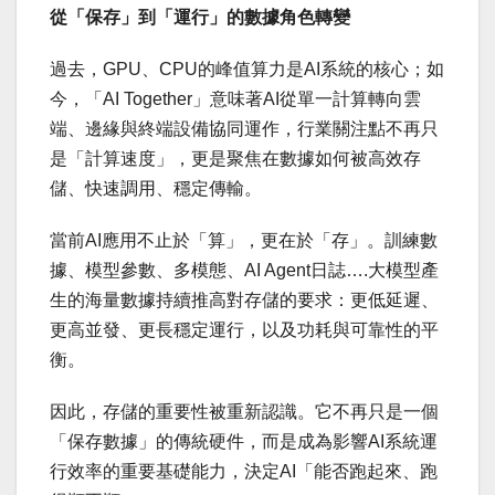
從「保存」到「運行」的數據角色轉變
過去，GPU、CPU的峰值算力是AI系統的核心；如
今，
「
AI Together」意味著
AI
從單一計算轉向雲
端、邊緣與終端
設備
協同運作，行業關注點不再只
是「計算速度」，更是聚焦在數據如何被高效存
儲、快速調用、穩定傳輸。
當前AI應用不止於「算」，更在於「存」。訓練數
據、模型參數、多模態、AI Agent日誌….大模型產
生的海量數據持續推高對存儲的要求：更低延遲、
更高並發、更長穩定運行，以及功耗與可靠性的平
衡。
因此，存儲的重要性被重新認識。它不再只是一個
「保存數據」的傳統硬件，而是成為影響AI系統運
行效率的重要基礎能力，決定AI「能否跑起來、跑