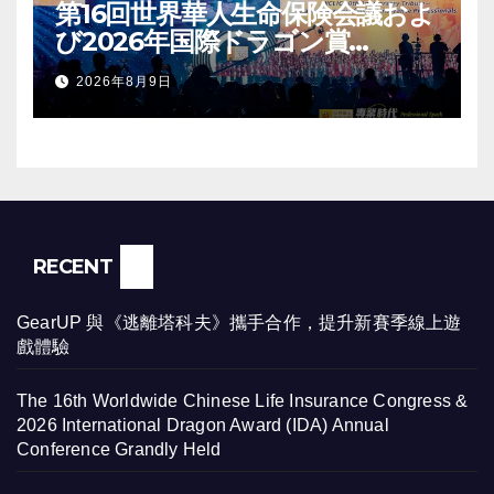
第16回世界華人生命保険会議およ
び2026年国際ドラゴン賞
（IDA）年次会議が盛大に開催
2026年8月9日
RECENT
GearUP 與《逃離塔科夫》攜手合作，提升新賽季線上遊
戲體驗
The 16th Worldwide Chinese Life Insurance Congress &
2026 International Dragon Award (IDA) Annual
Conference Grandly Held