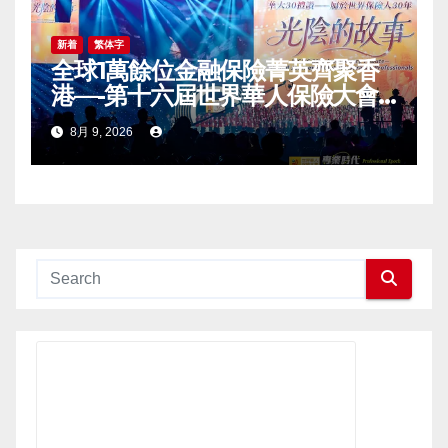
新着
繁体字
全球1萬餘位金融保險菁英齊聚香
港—-第十六屆世界華人保險大會
暨2026國際龍獎IDA年會盛大舉
8月 9, 2026
辦