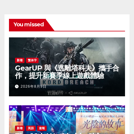
You missed
新着
繁体字
GearUP 與《逃離塔科夫》攜手合
作，提升新賽季線上遊戲體驗
2026年8月9日
新着
英語
速報