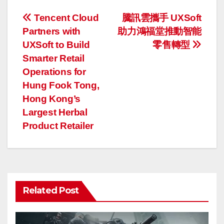
投
Tencent Cloud
騰訊雲攜手 UXSoft
Partners with
助力鴻福堂推動智能
稿
UXSoft to Build
零售轉型
ナ
Smarter Retail
Operations for
ビ
Hung Fook Tong,
ゲ
Hong Kong’s
Largest Herbal
ー
Product Retailer
シ
ョ
ン
Related Post