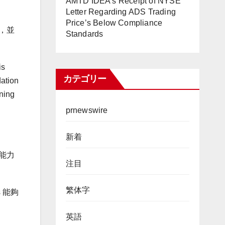
AMTD IDEA’s Receipt of NYSE
Letter Regarding ADS Trading
Price’s Below Compliance
一，並
Standards
s
カテゴリー
tion
ing
prnewswire
新着
能力
注目
繁体字
s 能夠
英語