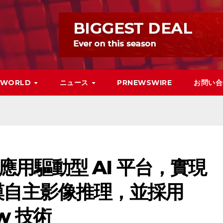
WORLD
ニュース
PRNEWSWIRE
お問い合
 推出應用驅動型 AI 平台，實現
大規模自主影像推理，並採用
aw 技術