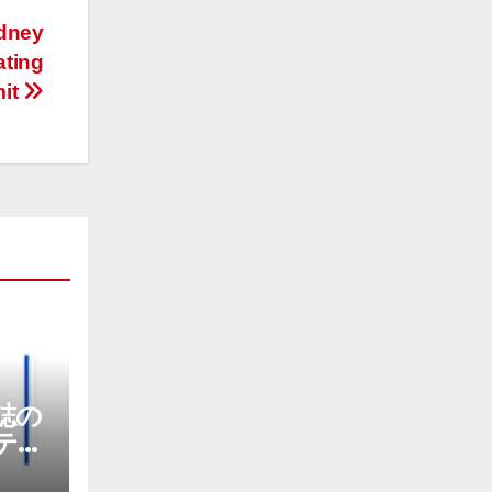
ydney
ating
mit
E誌の
テナ
社に