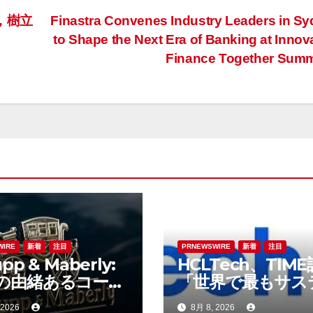
儀，樹立
Finastra Convenes Industry Leaders in S
to Shape the Next Era of Banking at Innov
Finance Together Sum
WIRE
新着
注目
PRNEWSWIRE
新着
注目
pp & Maberly:
HCLTech、TIM
の由緒あるコーチ
「世界で最もサス
ダー、特注車の新
ブルな企業」の一
 2026
8月 8, 2026