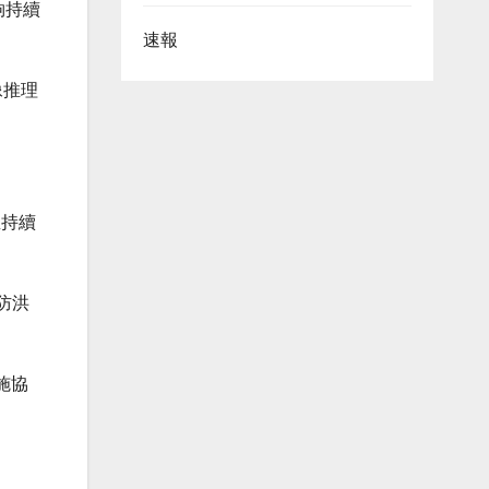
能夠持續
速報
影像推理
並持續
防洪
施協