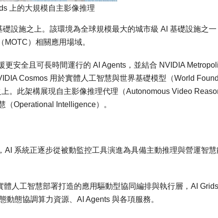
 Grids 上的大規模自主影像推理
畫基礎設施之上。該環境為全球規模最大的城市級 AI 基礎設施之
MOTC）相關應用場域。
支援更安全且可長時間運行的 AI Agents，並結合 NVIDIA Metropoli
VIDIA Cosmos 用於實體人工智慧與世界基礎模型（World Founda
台之上。此架構展現自主影像推理代理（Autonomous Video Reason
tional Intelligence）。
AI 系統正逐步從被動監控工具演進為具備主動推理與營運智慧
專為大規模實體人工智慧部署打造的應用驅動型協同編排與執行層，AI Grid
態協調算力資源、AI Agents 與各項服務。