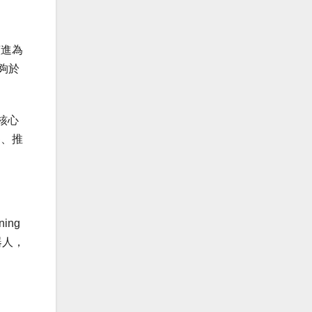
演進為
能夠於
的核心
察、推
ing
器人，