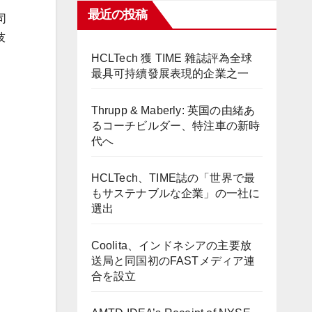
最近の投稿
司
技
HCLTech 獲 TIME 雜誌評為全球
最具可持續發展表現的企業之一
Thrupp & Maberly: 英国の由緒あ
るコーチビルダー、特注車の新時
代へ
HCLTech、TIME誌の「世界で最
もサステナブルな企業」の一社に
選出
Coolita、インドネシアの主要放
送局と同国初のFASTメディア連
合を設立