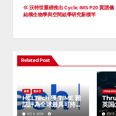
投
沃特世重磅推出 Cyclic IMS P20 質譜
結構生物學與空間組學研究新標竿
稿
ナ
ビ
ゲ
Related Post
ー
シ
ョ
ン
新着
繁体字
PRNEWS
HCLTech 獲 TIME 雜
Thru
誌評為全球最具可持續
英国
發展表現的企業之一
ビル
8月 8, 2026
8月 8,