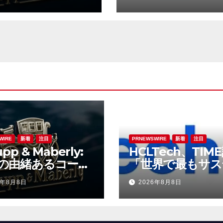
へ
選出
WIRE
新着
注目
PRNEWSWIRE
新着
注目
pp & Maberly:
HCLTech、TIM
の由緒あるコーチ
「世界で最もサス
ダー、特注車の新
ブルな企業」の一
6年8月8日
2026年8月8日
へ
選出