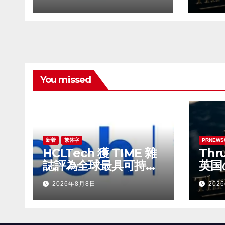
時代
You missed
新着
繁体字
PRNEWS
HCLTech 獲 TIME 雜
Thru
誌評為全球最具可持續
英国
發展表現的企業之一
ビル
2026年8月8日
202
時代