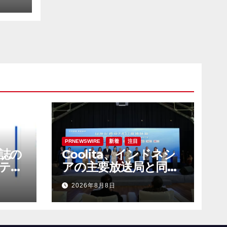
PRNEWSWIRE
新着
注目
E誌の
Coolita、インドネシ
テナ
アの主要放送局と同国
社に
初のFASTメディア連
2026年8月8日
合を設立