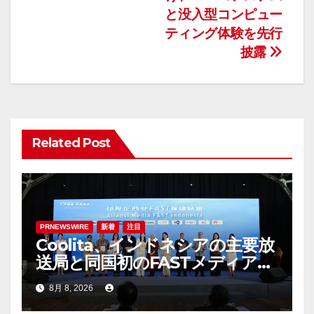
ゲ
と没入型コンピュー
ティング体験を先行
ー
披露
シ
ョ
ン
Related Post
PRNEWSWIRE
新着
注目
Coolita、インドネシアの主要放
送局と同国初のFASTメディア連
合を設立
8月 8, 2026