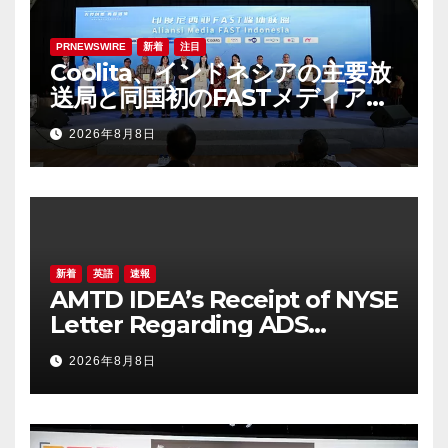
PRNEWSWIRE
新着
注目
Coolita、インドネシアの主要放
送局と同国初のFASTメディア連
合を設立
2026年8月8日
新着
英語
速報
AMTD IDEA’s Receipt of NYSE
Letter Regarding ADS
Trading Price’s Below
2026年8月8日
Compliance Standards