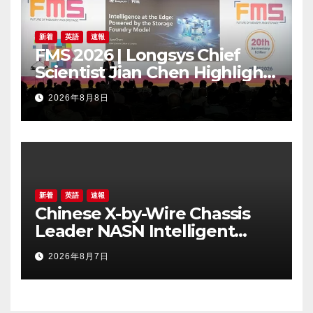
新着
英語
速報
FMS 2026 | Longsys Chief
Scientist Jian Chen Highlights
the Storage Foundry Model
2026年8月8日
for Edge AI
新着
英語
速報
Chinese X-by-Wire Chassis
Leader NASN Intelligent
Tech Lists on Hong Kong
2026年8月7日
Stock Exchange