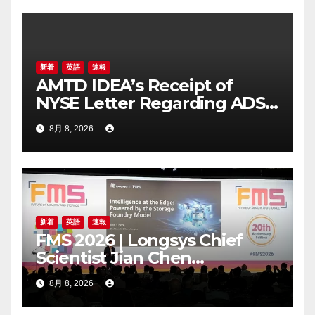
新着
英語
速報
AMTD IDEA’s Receipt of
NYSE Letter Regarding ADS
Trading Price’s Below
8月 8, 2026
Compliance Standards
新着
英語
速報
FMS 2026 | Longsys Chief
Scientist Jian Chen
Highlights the Storage
8月 8, 2026
Foundry Model for Edge AI