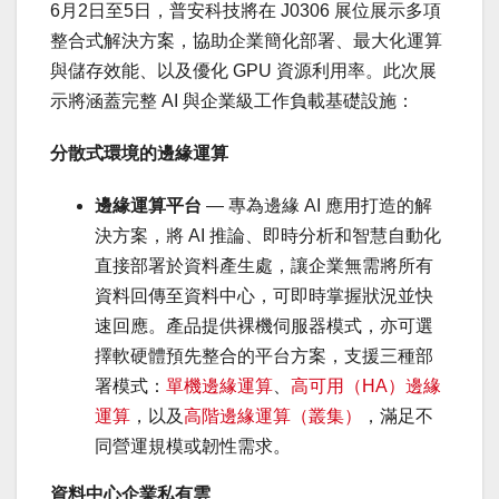
6月2日至5日，普安科技將在 J0306 展位展示多項
整合式解決方案，協助企業簡化部署、最大化運算
與儲存效能、以及優化 GPU 資源利用率。此次展
示將涵蓋完整 AI 與企業級工作負載基礎設施：
分散式環境的邊緣運算
邊緣運算平台
— 專為邊緣 AI 應用打造的解
決方案，將 AI 推論、即時分析和智慧自動化
直接部署於資料產生處，讓企業無需將所有
資料回傳至資料中心，可即時掌握狀況並快
速回應。產品提供裸機伺服器模式，亦可選
擇軟硬體預先整合的平台方案，支援三種部
署模式：
單機邊緣運算
、
高可用（HA）邊緣
運算
，以及
高階邊緣運算（叢集）
，滿足不
同營運規模或韌性需求。
資料中心企業私有雲