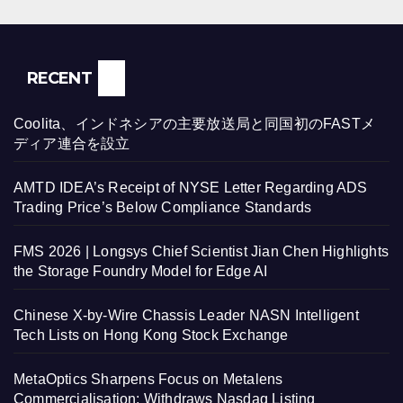
RECENT
Coolita、インドネシアの主要放送局と同国初のFASTメ
ディア連合を設立
AMTD IDEA’s Receipt of NYSE Letter Regarding ADS
Trading Price’s Below Compliance Standards
FMS 2026 | Longsys Chief Scientist Jian Chen Highlights
the Storage Foundry Model for Edge AI
Chinese X-by-Wire Chassis Leader NASN Intelligent
Tech Lists on Hong Kong Stock Exchange
MetaOptics Sharpens Focus on Metalens
Commercialisation; Withdraws Nasdaq Listing