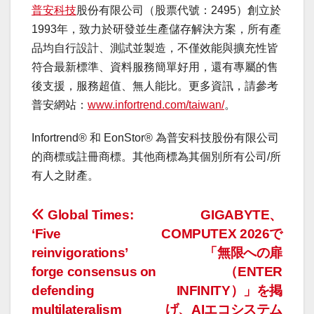
普安科技
股份有限公司（股票代號：2495）創立於
1993年，致力於研發並生產儲存解決方案，所有產
品均自行設計、測試並製造，不僅效能與擴充性皆
符合最新標準、資料服務簡單好用，還有專屬的售
後支援，服務超值、無人能比。更多資訊，請參考
普安網站：
www.infortrend.com/taiwan/
。
Infortrend® 和 EonStor® 為普安科技股份有限公司
的商標或註冊商標。其他商標為其個別所有公司/所
有人之財產。
投
Global Times:
GIGABYTE、
‘Five
COMPUTEX 2026で
稿
reinvigorations’
「無限への扉
ナ
forge consensus on
（ENTER
defending
INFINITY）」を掲
ビ
multilateralism
げ、AIエコシステム