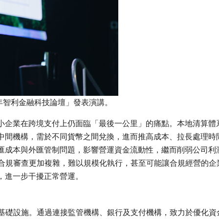
026年智利金融科技論壇」發表演講。
小企業在跨境支付上仍面臨「最後一公里」的痛點。本地清算體
中間機構，需於不同貨幣之間兌換，進而推高成本、拉長處理時
匯成本與外匯管制問題，影響營運資金流動性，繼而削弱公司利
使合規審查更加複雜，難以規模化執行，甚至可能讓合規經營的企
，進一步干擾正常營運。
貿易打造的一套基礎設施。通過連接監管機構、銀行及支付機構，致力於優化