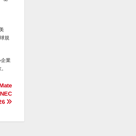
美
全球規
小企業
款。
Mate
 SNEC
26