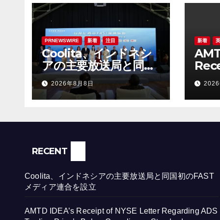
PRNEWSWIRE
新着
注目
新着
Coolita、インドネシ
AMT
アの主要放送局と同国
Rece
初のFASTメディア連
Lett
2026年8月8日
202
合を設立
ADS 
Bel
Sta
RECENT
Coolita、インドネシアの主要放送局と同国初のFAST
メディア連合を設立
AMTD IDEA’s Receipt of NYSE Letter Regarding ADS