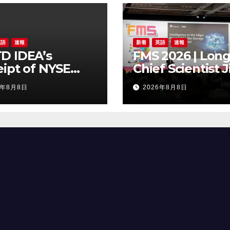
英語
速報
新着
英語
速報
D IDEA’s
FMS 2026 | Long
ipt of NYSE
Chief Scientist J
er Regarding
Chen Highlights
6年8月8日
2026年8月8日
Trading Price’s
Storage Foundr
ow Compliance
Model for Edge 
ndards