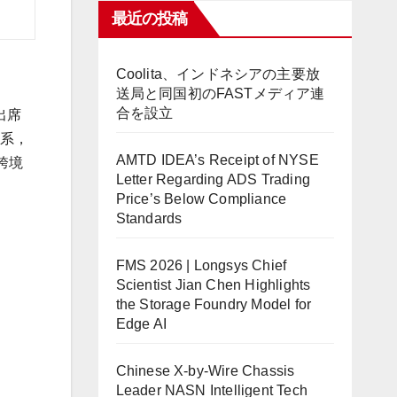
最近の投稿
Coolita、インドネシアの主要放
送局と同国初のFASTメディア連
合を設立
出席
體系，
AMTD IDEA’s Receipt of NYSE
跨境
Letter Regarding ADS Trading
Price’s Below Compliance
Standards
FMS 2026 | Longsys Chief
Scientist Jian Chen Highlights
the Storage Foundry Model for
Edge AI
Chinese X-by-Wire Chassis
Leader NASN Intelligent Tech