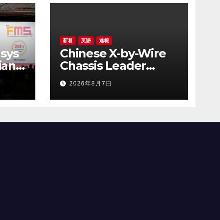
新着
英語
速報
sys
Chinese X-by-Wire
ian
Chassis Leader
 the
NASN Intelligent
2026年8月7日
y
Tech Lists on Hong
AI
Kong Stock
Exchange