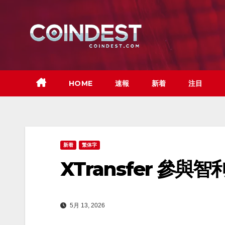
Skip
to
content
HOME
速報
新着
注目
新着
繁体字
XTransfer 參
5月 13, 2026