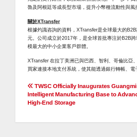
魯及阿根廷等成長型市場，提升小幣種流動性與風
關於XTransfer
根據灼識咨詢的資料，XTransfer是全球最大的B
元。公司成立於2017年，是全球首批專注於B2
模最大的中小企業客戶群體。
XTransfer 在拉丁美洲已與巴西、智利、哥
買家連接本地支付系統，使其能透過銀行轉帳、電子
投
TWSC Officially Inaugurates Guangm
Intelligent Manufacturing Base to Advan
稿
High-End Storage
ナ
ビ