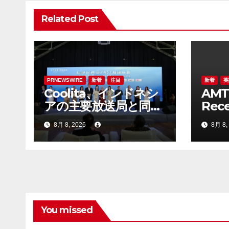
ゲ
Related Post
ー
シ
ョ
ン
PRNEWSWIRE
新着
注目
新着
英
Coolita、インドネシ
AMT
アの主要放送局と同国
Rece
初のFASTメディア連
Lett
8月 8, 2026
8月 8,
合を設立
ADS 
Bel
Stan
You missed