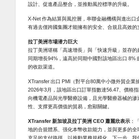
設計、促進產品整合，並推動風控標準的升級。
X-Net 作為結算與風控層，串聯金融機構與進出口
有過去僅跨國集團才能擁有的安全、合規且高效的
拉丁美洲市場潜力巨大
拉丁美洲堪稱「高速增長」與「快速升級」並存的典範市場
同期增長94%，遠高於同期中國對該地區出口 8
的收款渠道。
XTransfer 出口 PMI（對平台80萬中小微
2026年3月，該地區出口訂單指數達56.47、價格指
向機電產品與光學醫療設備，且光學醫療器械的滲
性、支撑更高價值的貿易，愈顯關鍵。
XTransfer 新加坡及拉丁美洲 CEO 蕭麗欣表示
：「
地的合規體系、强化本幣收款能力，並與更多的全
充足的支付路徑，以推動業務規模化。下一步，我