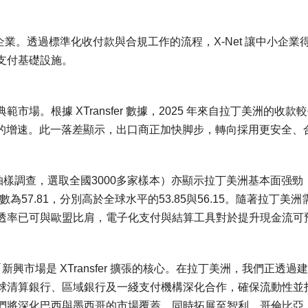
企業。透過標準化收付款與合規工作的流程，X-Net 讓中小企業
支付基礎設施。
。根據 XTransfer 數據，2025 年來自拉丁美洲的收款
% 的增速。此一落差顯示，出口商正加快脚步，轉向採用更安全、
外貿企業抽樣調查，選取全國3000多家樣本）亦顯示拉丁美洲基本面强勁
數為57.81，分別高於全球水平的53.85與56.15。隨著拉丁美洲
透率已可與歐盟比肩，電子化支付與結算工具對於提升現金流可
新興市場是 XTransfer 擴張的核心。在拉丁美洲，我們正透過
球清算銀行、區域銀行及一綫支付機構深化合作，確保流動性並
們將深化巴西與墨西哥的市場覆蓋，同時拓展至智利、哥倫比亞