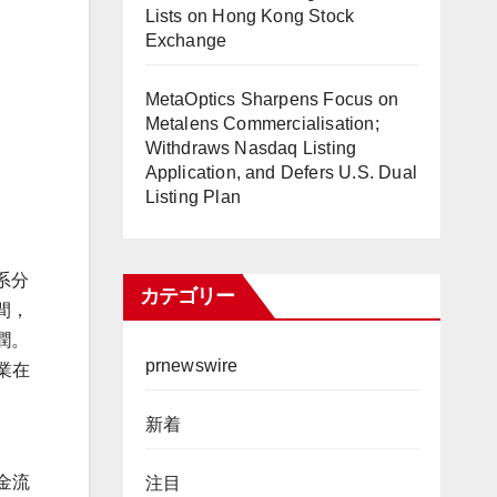
Lists on Hong Kong Stock
Exchange
MetaOptics Sharpens Focus on
Metalens Commercialisation;
Withdraws Nasdaq Listing
Application, and Defers U.S. Dual
Listing Plan
系分
カテゴリー
間，
潤。
prnewswire
業在
新着
資金流
注目