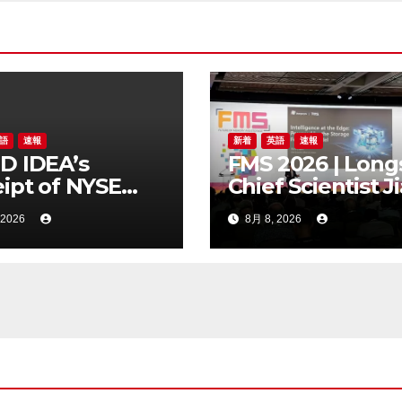
語
速報
新着
英語
速報
D IDEA’s
FMS 2026 | Long
ipt of NYSE
Chief Scientist J
er Regarding
Chen Highlights
 2026
8月 8, 2026
Trading Price’s
Storage Foundr
ow Compliance
Model for Edge 
dards