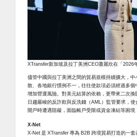
XTransfer新加坡及拉丁美洲CEO蕭麗欣在「2
儘管中國與拉丁美洲之間的貿易規模持續擴大，中
散、各地銀行慣例不一，往往使款項必須經過多個
增加營運風險。對美元結算的依賴，更帶來二次換
日趨嚴峻的反詐欺與反洗錢（AML）監管要求，
開戶時遭遇阻礙，面臨帳戶受限或資金凍結等困境
X-Net
X-Net 是 XTransfer 專為 B2B 跨境