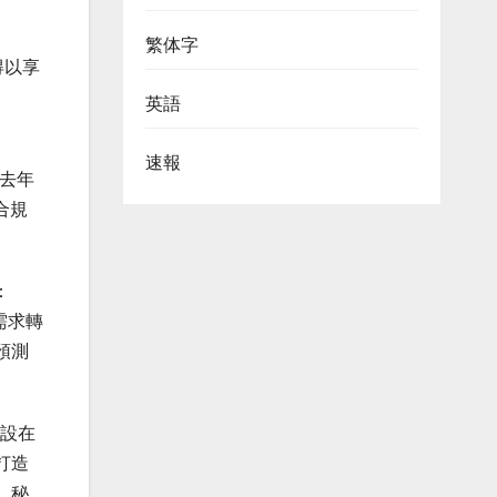
繁体字
得以享
英語
速報
較去年
合規
：
需求轉
預測
建設在
打造
、秘