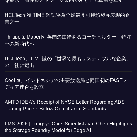
を展示：高性能ストレージ製品がAI分野の革新を牽引
HCLTech 獲 TIME 雜誌評為全球最具可持續發展表現的企
業之一
Thrupp & Maberly: 英国の由緒あるコーチビルダー、特注
車の新時代へ
HCLTech、TIME誌の「世界で最もサステナブルな企業」
の一社に選出
Coolita、インドネシアの主要放送局と同国初のFASTメ
ディア連合を設立
AMTD IDEA’s Receipt of NYSE Letter Regarding ADS
Trading Price’s Below Compliance Standards
FMS 2026 | Longsys Chief Scientist Jian Chen Highlights
the Storage Foundry Model for Edge AI