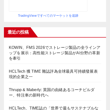
TradingViewですべてのマーケットを追跡
最近の投稿
KOWIN、FMS 2026でストレージ製品の全ラインア
ップを展示：高性能ストレージ製品がAI分野の革新
を牽引
HCLTech 獲 TIME 雜誌評為全球最具可持續發展表
現的企業之一
Thrupp & Maberly: 英国の由緒あるコーチビルダ
ー、特注車の新時代へ
HCLTech、TIME誌の「世界で最もサステナブルな