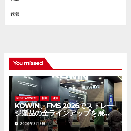
速報
You missed
PRNEWSWIRE
新着
注目
KOWIN、FMS 2026でストレー
ジ製品の全ラインアップを展
示：高性能ストレージ製品がAI分
2026年8月8日
野の革新を牽引