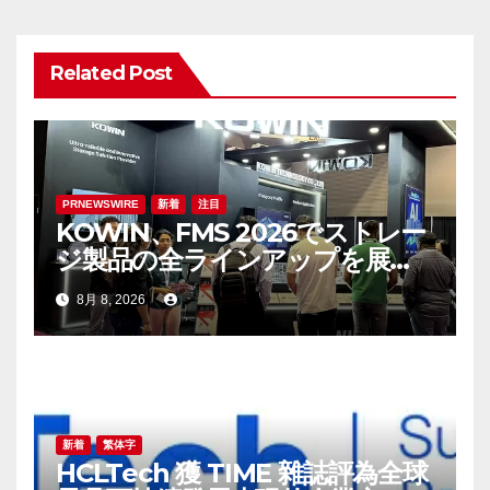
ー
シ
Related Post
ョ
ン
PRNEWSWIRE
新着
注目
KOWIN、FMS 2026でストレー
ジ製品の全ラインアップを展
示：高性能ストレージ製品がAI
8月 8, 2026
分野の革新を牽引
新着
繁体字
HCLTech 獲 TIME 雜誌評為全球