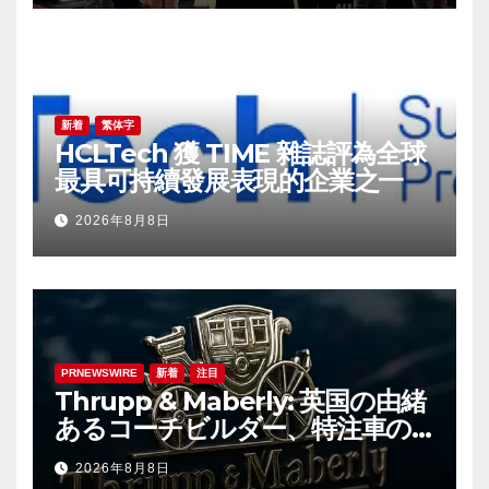
新着
繁体字
HCLTech 獲 TIME 雜誌評為全球
最具可持續發展表現的企業之一
2026年8月8日
PRNEWSWIRE
新着
注目
Thrupp & Maberly: 英国の由緒
あるコーチビルダー、特注車の
新時代へ
2026年8月8日