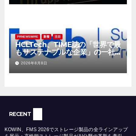
PRNEWSWIRE
新着
注目
HCLTech、TIME誌の「世界で最
もサステナブルな企業」の一社
に選出
2026年8月8日
RECENT
KOWIN、FMS 2026でストレージ製品の全ラインアップ