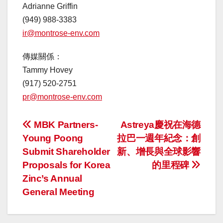
Adrianne Griffin
(949) 988-3383
ir@montrose-env.com
傳媒關係：
Tammy Hovey
(917) 520-2751
pr@montrose-env.com
投
MBK Partners-
Astreya慶祝在海德
Young Poong
拉巴一週年紀念：創
稿
Submit Shareholder
新、增長與全球影響
ナ
Proposals for Korea
的里程碑
Zinc’s Annual
ビ
General Meeting
ゲ