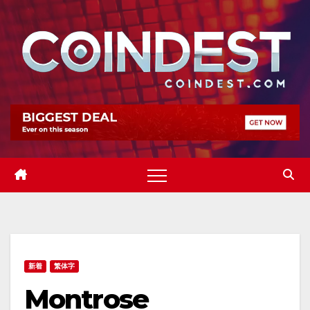
Skip
to
content
新着
繁体字
Montrose