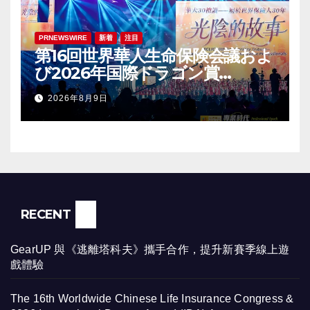
PRNEWSWIRE
新着
注目
第16回世界華人生命保険会議およ
び2026年国際ドラゴン賞
（IDA）年次会議が盛大に開催
2026年8月9日
RECENT
GearUP 與《逃離塔科夫》攜手合作，提升新賽季線上遊
戲體驗
The 16th Worldwide Chinese Life Insurance Congress &