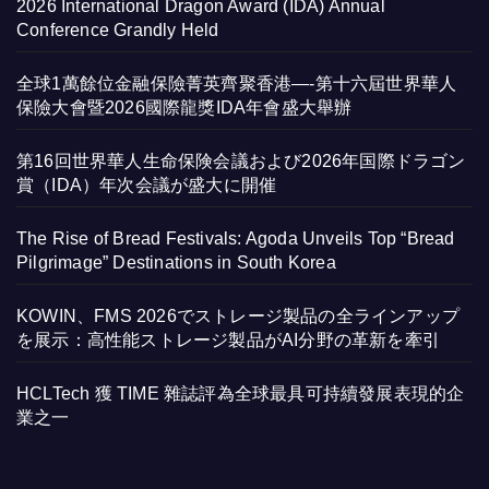
2026 International Dragon Award (IDA) Annual
Conference Grandly Held
全球1萬餘位金融保險菁英齊聚香港—-第十六屆世界華人
保險大會暨2026國際龍獎IDA年會盛大舉辦
第16回世界華人生命保険会議および2026年国際ドラゴン
賞（IDA）年次会議が盛大に開催
The Rise of Bread Festivals: Agoda Unveils Top “Bread
Pilgrimage” Destinations in South Korea
KOWIN、FMS 2026でストレージ製品の全ラインアップ
を展示：高性能ストレージ製品がAI分野の革新を牽引
HCLTech 獲 TIME 雜誌評為全球最具可持續發展表現的企
業之一