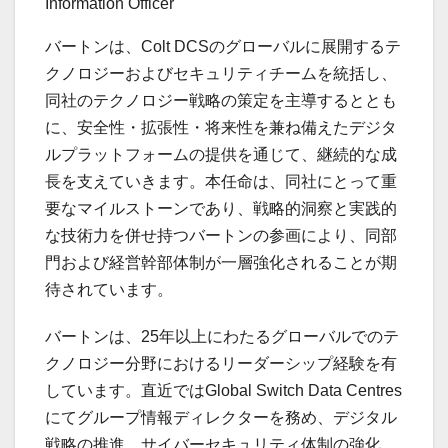
Information Officer
バートンは、Colt DCSのグローバルに展開するテ
クノロジーおよびセキュリティチームを統括し、
同社のテクノロジー戦略の策定を主導するととも
に、安全性・拡張性・将来性を兼ね備えたデジタ
ルプラットフォームの提供を通じて、継続的な成
長を支えていきます。本任命は、同社にとって重
要なマイルストーンであり、戦略的洞察と実践的
な技術力を併せ持つバートンの参画により、同部
門および経営幹部体制が一層強化されることが期
待されています。
バートンは、25年以上にわたるグローバルでのテ
クノロジー分野におけるリーダーシップ経験を有
しています。直近ではGlobal Switch Data Centres
にてグループ情報ディレクターを務め、デジタル
戦略の推進、サイバーセキュリティ体制の強化、