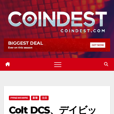
Skip
to
content
PRNEWSWIRE
新着
注目
Colt DCS、デイビッ