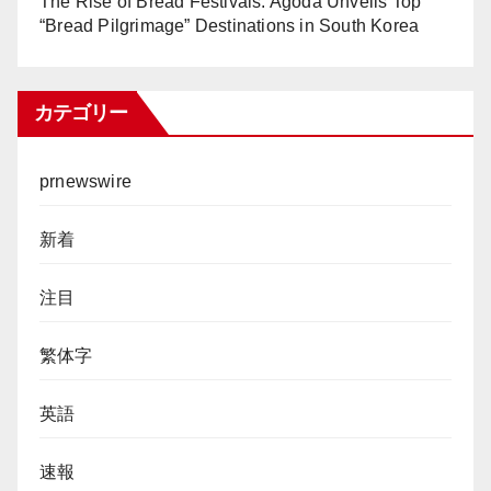
The Rise of Bread Festivals: Agoda Unveils Top
“Bread Pilgrimage” Destinations in South Korea
カテゴリー
prnewswire
新着
注目
繁体字
英語
速報