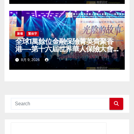
Conference Grandly Held
新着
繁体字
全球1萬餘位金融保險菁英齊聚香
港—-第十六屆世界華人保險大會
暨2026國際龍獎IDA年會盛大舉
8月 9, 2026
辦