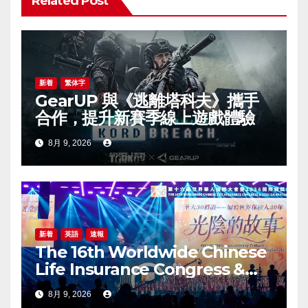
ョ
Related Post
ン
新着
繁体字
GearUP 與《逃離塔科夫》攜手
合作，提升新賽季線上遊戲體驗
8月 9, 2026
新着
英語
速報
The 16th Worldwide Chinese
Life Insurance Congress &
2026 International Dragon
8月 9, 2026
Award (IDA) Annual