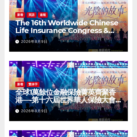
新着
英語
速報
The 16th Worldwide Chinese
Life Insurance Congress &
2026 International Dragon
2026年8月9日
Award (IDA) Annual
Conference Grandly Held
新着
繁体字
全球1萬餘位金融保險菁英齊聚香
港—-第十六屆世界華人保險大會
暨2026國際龍獎IDA年會盛大舉
2026年8月9日
辦