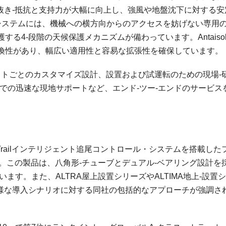
抜き‑抵抗と支持力が大幅に向上し、強風や地盤沈下に対する安
ール・システムには、機械への横方向からのアクセスを妨げない専用
4‑段階の天候保護メカニズムが備わっています。Antaisol
換性があり、幅広い適用性と容易な拡張性を確保しています。
ロジェクトごとのカスタマイズ設計、設置および試運転のための現場‑
での迅速な現地サポートなど、エンド‑ツー‑エンドのサービス
、SmartTrailインテリジェント追尾コントロール・システムを搭載し
した。この製品は、八角形‑チューブとデュアル‑ベアリング設計を
ます。また、ALTRA屋上設置シリーズやALTIMA地上‑設置
、多様な導入シナリオに対する同社の包括的なアプローチが強調さ