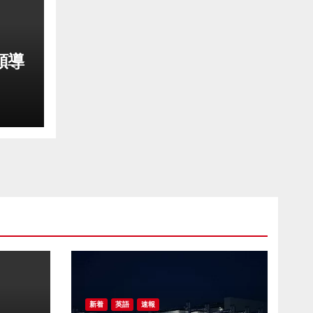
領導
功登
新着
英語
速報