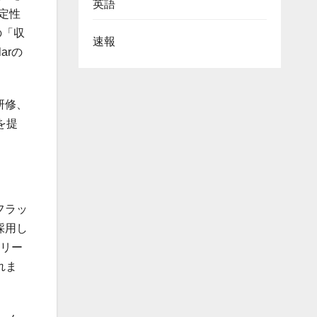
英語
定性
の「収
速報
arの
研修、
を提
たフラッ
採用し
シリー
れま