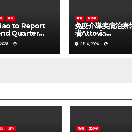
語
速報
新着
繁体字
ao to Report
免疫介導疾病治療
nd Quarter
者Attovia
 Financial
Therapeutics成
 2026
8月 6, 2026
lts on August
陸納斯達克
英語
速報
新着
繁体字