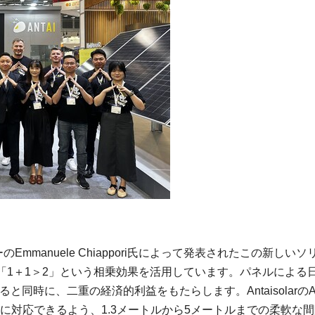
mmanuele Chiappori氏によって発表されたこの新しいソ
「1＋1＞2」という相乗効果を活用しています。パネルによる
時に、二重の経済的利益をもたらします。AntaisolarのAgr
に対応できるよう、1.3メートルから5メートルまでの柔軟な