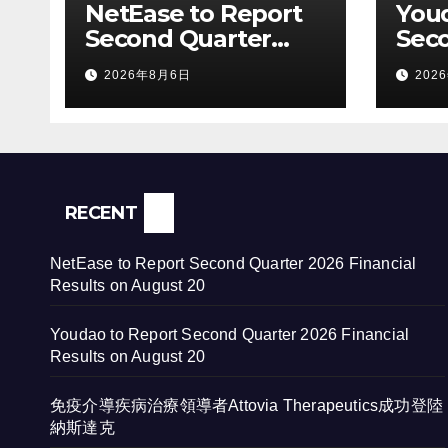
NetEase to Report
Youd
Second Quarter
Sec
2026 Financial
2026
2026年8月6日
202
Results on August
Resu
20
20
RECENT
NetEase to Report Second Quarter 2026 Financial
Results on August 20
Youdao to Report Second Quarter 2026 Financial
Results on August 20
免疫介導疾病治療領導者Attovia Therapeutics成功登陸
納斯達克