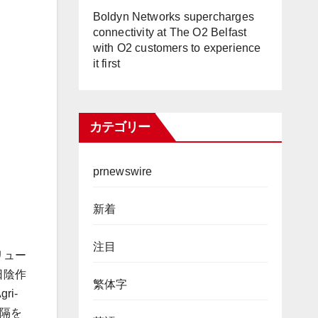
Boldyn Networks supercharges
connectivity at The O2 Belfast
with O2 customers to experience
it first
カテゴリー
prnewswire
新着
注目
リュー
日陰作
繁体字
i-
間隔を