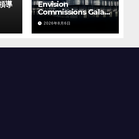
領導
Envision
Commissions Galaxy
成功登
Campus in Ulanqab,
2026年8月6日
Establishing a New
Model for Gigawatt-
Scale AI
Infrastructure