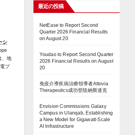
最近の投稿
NetEase to Report Second
Quarter 2026 Financial Results
on August 20
ーシ
ope
Youdao to Report Second Quarter
は、地
2026 Financial Results on August
発電プ
20
免疫介導疾病治療領導者Attovia
Therapeutics成功登陸納斯達克
Envision Commissions Galaxy
Campus in Ulanqab, Establishing
a New Model for Gigawatt-Scale
AI Infrastructure