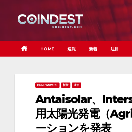
Skip
to
content
HOME
速報
新着
注目
PRNEWSWIRE
新着
注目
Antaisolar、Inte
用太陽光発電（Agr
ーションを発表