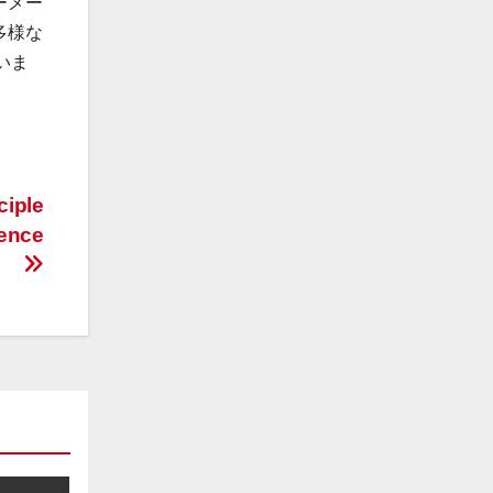
カーメー
、多様な
いま
ciple
cence