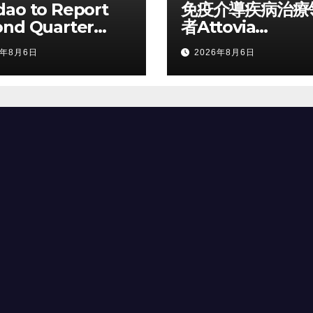
ao to Report
免疫介導疾病治療
ond Quarter
者Attovia
 Financial
Therapeutics
6年8月6日
2026年8月6日
lts on August
陸納斯達克