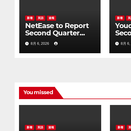
ョ
ン
新着
英語
速報
新着
英
NetEase to Report
Youd
Second Quarter
Seco
2026 Financial
2026
8月 6, 2026
8月 6,
Results on August
Resu
20
20
You missed
新着
英語
速報
新着