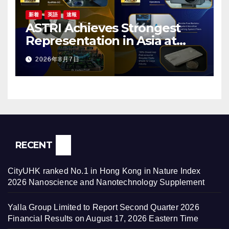
新着
英語
速報
ASTRI Achieves Strongest
Representation in Asia at
2026 R&D 100 Awards, with
2026年8月7日
Three Technologies Named
Global Winners
RECENT
CityUHK ranked No.1 in Hong Kong in Nature Index
2026 Nanoscience and Nanotechnology Supplement
Yalla Group Limited to Report Second Quarter 2026
Financial Results on August 17, 2026 Eastern Time