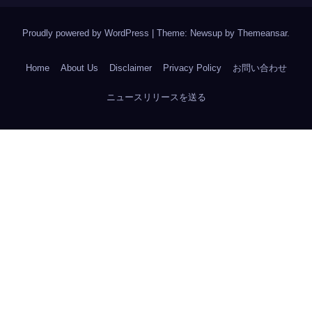
Proudly powered by WordPress
|
Theme: Newsup by
Themeansar
.
Home
About Us
Disclaimer
Privacy Policy
お問い合わせ
ニュースリリースを送る