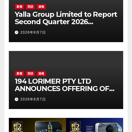
新着
英語
速報
Yalla Group Limited to Report
Second Quarter 2026
Financial Results on August
2026年8月7日
17, 2026 Eastern Time
新着
英語
速報
194 LORIMER PTY LTD
ANNOUNCES OFFERING OF
AUD 26,515,286 JUNIOR
2026年8月7日
SECURED LOAN NOTE OFFER