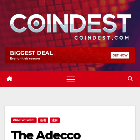
Skip
to
content
PRNEWSWIRE
新着
注目
The Adecco