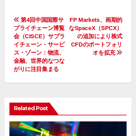
投
第4回中国国際サ
FP Markets、画期的
プライチェーン博覧
なSpaceX（SPCX）
稿
会（CISCE）サプラ
の追加により株式
ナ
イチェーン・サービ
CFDのポートフォリ
ス・ゾーン：物流、
オを拡充
ビ
金融、世界的なつな
ゲ
がりに注目集まる
ー
シ
ョ
Related Post
ン