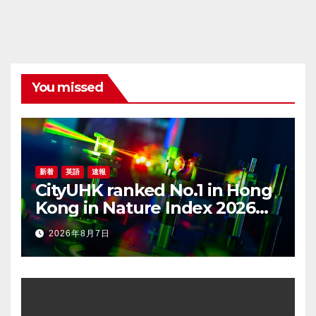
You missed
新着
英語
速報
CityUHK ranked No.1 in Hong
Kong in Nature Index 2026
Nanoscience and
2026年8月7日
Nanotechnology
Supplement