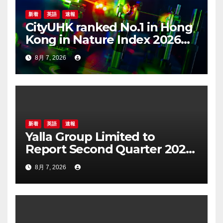
新着
英語
速報
CityUHK ranked No.1 in Hong
Kong in Nature Index 2026
Nanoscience and
8月 7, 2026
Nanotechnology
Supplement
新着
英語
速報
Yalla Group Limited to
Report Second Quarter 2026
Financial Results on August
8月 7, 2026
17, 2026 Eastern Time