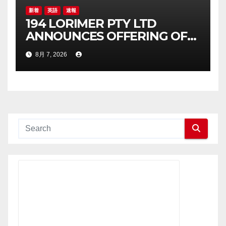
新着
英語
速報
194 LORIMER PTY LTD
ANNOUNCES OFFERING OF
AUD 26,515,286 JUNIOR
8月 7, 2026
SECURED LOAN NOTE OFFER