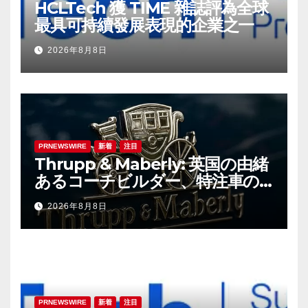
HCLTech 獲 TIME 雜誌評為全球
最具可持續發展表現的企業之一
2026年8月8日
PRNEWSWIRE
新着
注目
Thrupp & Maberly: 英国の由緒
あるコーチビルダー、特注車の
新時代へ
2026年8月8日
PRNEWSWIRE
新着
注目