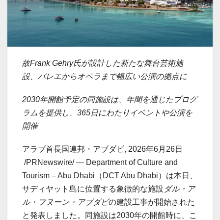
故Frank Gehry氏が設計した新たな舞台芸術施
設、バレエからオペラまで幅広い公演の拠点に
2030年開館予定の同施設は、年間を通じたプログ
ラムを提供し、365日にわたりイベントや公演を
開催
アラブ首長国連邦・アブダビ
,
2026年6月26日
/PRNewswire/ — Department of Culture and
Tourism – Abu Dhabi（DCT Abu Dhabi）は本日、
サディヤット島に位置する象徴的な施設
ダル・ア
ル・フヌーン・アブダビ
の建設工事が開始された
と発表しました。同施設は2030年の開館時に、こ