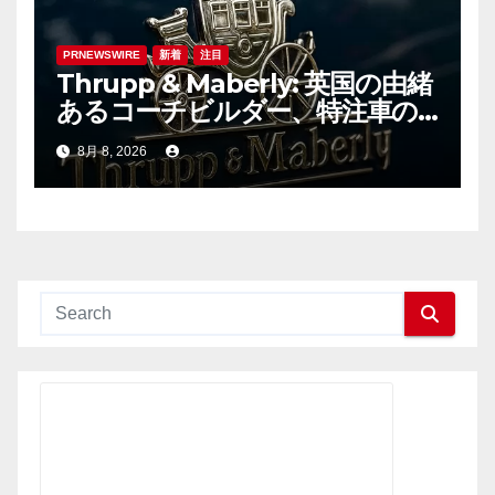
PRNEWSWIRE
新着
注目
Thrupp & Maberly: 英国の由緒
あるコーチビルダー、特注車の
新時代へ
8月 8, 2026