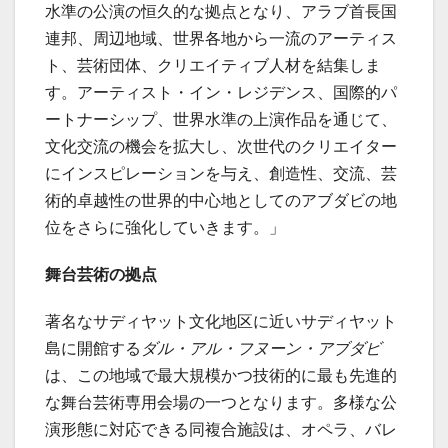
水準の公演の恒久的な拠点となり、アラブ首長国
連邦、周辺地域、世界各地から一流のアーティス
ト、芸術団体、クリエイティブ人材を結集しま
す。アーティスト・イン・レジデンス、国際的パ
ートナーシップ、世界水準の上演作品を通じて、
文化交流の機会を拡大し、次世代のクリエイター
にインスピレーションを与え、創造性、交流、芸
術的卓越性の世界的中心地としてのアブダビの地
位をさらに強化していきます。」
舞台芸術の拠点
著名なサディヤット文化地区に近いサディヤット
島に開館する
ダル・アル・フヌーン・アブダビ
は、この地域で最大規模かつ技術的に最も先進的
な舞台芸術専用会場の一つとなります。多様な公
演形態に対応できる同複合施設は、オペラ、バレ