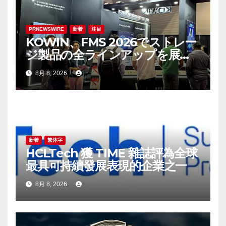
PRNEWSWIRE
新着
注目
KOWIN、FMS 2026でストレー
ジ製品の全ラインアップを展
示：高性能ストレージ製品がAI
8月 8, 2026
分野の革新を牽引
新着
繁体字
HCLTech 獲 TIME 雜誌評為全球
最具可持續發展表現的企業之一
8月 8, 2026