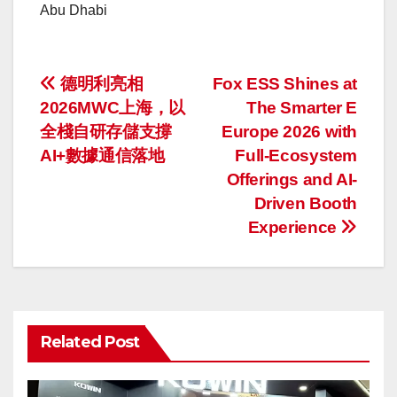
Abu Dhabi
投
德明利亮相
Fox ESS Shines at
2026MWC上海，以
The Smarter E
稿
全棧自研存儲支撐
Europe 2026 with
ナ
AI+數據通信落地
Full-Ecosystem
Offerings and AI-
ビ
Driven Booth
ゲ
Experience
ー
シ
ョ
Related Post
ン