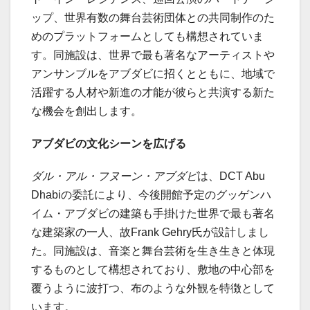
ップ、世界有数の舞台芸術団体との共同制作のた
めのプラットフォームとしても構想されていま
す。同施設は、世界で最も著名なアーティストや
アンサンブルをアブダビに招くとともに、地域で
活躍する人材や新進の才能が彼らと共演する新た
な機会を創出します。
アブダビの文化シーンを広げる
ダル・アル・フヌーン・アブダビ
は、DCT Abu
Dhabiの委託により、今後開館予定のグッゲンハ
イム・アブダビの建築も手掛けた世界で最も著名
な建築家の一人、故Frank Gehry氏が設計しまし
た。同施設は、音楽と舞台芸術を生き生きと体現
するものとして構想されており、敷地の中心部を
覆うように波打つ、布のような外観を特徴として
います。