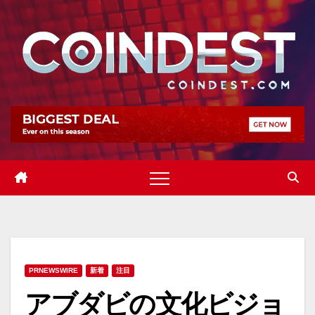
Skip
to
content
PRNEWSWIRE
新着
注目
アブダビの文化ビジョ