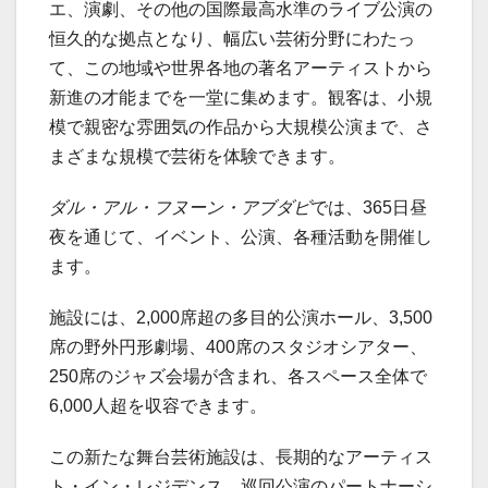
エ、演劇、その他の国際最高水準のライブ公演の
恒久的な拠点となり、幅広い芸術分野にわたっ
て、この地域や世界各地の著名アーティストから
新進の才能までを一堂に集めます。観客は、小規
模で親密な雰囲気の作品から大規模公演まで、さ
まざまな規模で芸術を体験できます。
ダル・アル・フヌーン・アブダビ
では、365日昼
夜を通じて、イベント、公演、各種活動を開催し
ます。
施設には、2,000席超の多目的公演ホール、3,500
席の野外円形劇場、400席のスタジオシアター、
250席のジャズ会場が含まれ、各スペース全体で
6,000人超を収容できます。
この新たな舞台芸術施設は、長期的なアーティス
ト・イン・レジデンス、巡回公演のパートナーシ