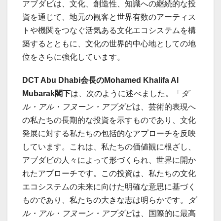
アブダビは、文化、創造性、知識への継続的な投
資を通じて、地元の観客と世界有数のアーティス
トや機関をつなぐ活気ある文化エコシステムを構
築するとともに、文化の世界的中心地としての地
位をさらに強化しています。
DCT Abu Dhabi会長のMohamed Khalifa Al
Mubarak閣下
は、次のように述べました。「
ダ
ル・アル・フヌーン・アブダビ
は、芸術的表現へ
の私たちの長期的な投資を示すものであり、文化
発展に対する私たちの包括的なアプローチを反映
しています。これは、私たちの価値観に根ざし、
アブダビの人々によって形づくられ、世界に開か
れたアプローチです。この投資は、私たちの文化
エコシステムの未来に向けた明確な意思に基づく
ものであり、私たちの大きな志は明らかです。
ダ
ル・アル・フヌーン・アブダビ
は、国際的に最高