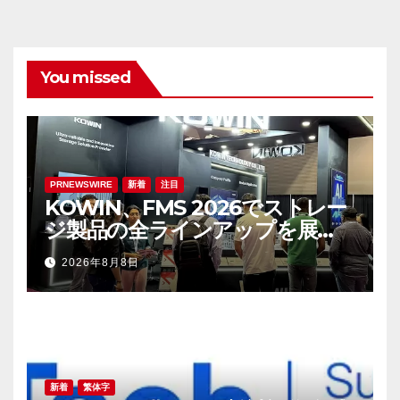
You missed
PRNEWSWIRE
新着
注目
KOWIN、FMS 2026でストレー
ジ製品の全ラインアップを展
示：高性能ストレージ製品がAI分
2026年8月8日
野の革新を牽引
新着
繁体字