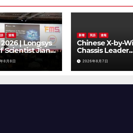
英語
速報
新着
英語
速報
2026 | Longsys
Chinese X-by-W
f Scientist Jian
Chassis Leader
 Highlights the
NASN Intelligen
6年8月8日
2026年8月7日
rage Foundry
Tech Lists on H
l for Edge AI
Kong Stock
Exchange