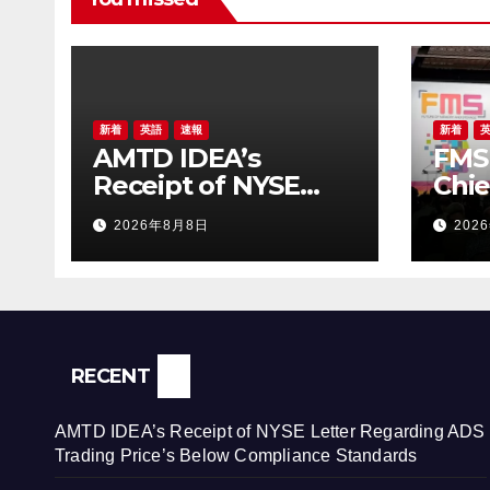
新着
英語
速報
新着
AMTD IDEA’s
FMS 
Receipt of NYSE
Chie
Letter Regarding
Chen
2026年8月8日
202
ADS Trading Price’s
Sto
Below Compliance
Mode
Standards
RECENT
AMTD IDEA’s Receipt of NYSE Letter Regarding ADS
Trading Price’s Below Compliance Standards