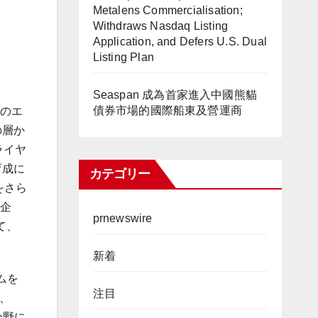
Metalens Commercialisation;
Withdraws Nasdaq Listing
Application, and Defers U.S. Dual
Listing Plan
Seaspan 成為首家進入中國熊貓
債券市場的國際船東及營運商
国のエ
の層か
ライヤ
育成に
カテゴリー
をさら
の企
prnewswire
て、
新着
ムを
注目
を、
分野に