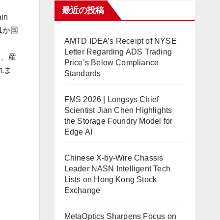
最近の投稿
in
1か国
AMTD IDEA’s Receipt of NYSE
Letter Regarding ADS Trading
し、産
Price’s Below Compliance
れま
Standards
FMS 2026 | Longsys Chief
Scientist Jian Chen Highlights
the Storage Foundry Model for
Edge AI
Chinese X-by-Wire Chassis
Leader NASN Intelligent Tech
Lists on Hong Kong Stock
Exchange
MetaOptics Sharpens Focus on