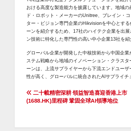
おける高度な製造能力を披露しています。地域の
ド・ロボット・メーカーのUnitree、ブレイン・
ター・ビジョン専門企業のHikvisionを中心
ーンを紹介するため、17社のハイテク企業を出展
ン技術に特化した専門性の高い中小企業13社を紹
グローバル企業が開発した中核技術から中国企業
ステム戦略から地域のイノベーション・クラスター
ーンは、上流サプライヤーから下流エンドユーザ
性が高く、グローバルに統合されたAIサプライ
投
二十載精密深耕 領益智造喜迎香港上市
(1688.HK)里程碑 鞏固全球AI領導地位
稿
ナ
ビ