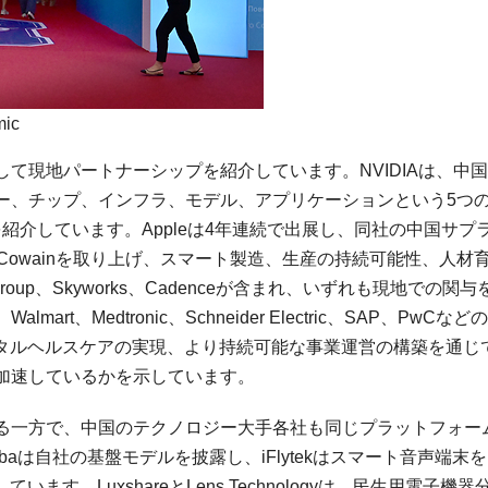
mic
て現地パートナーシップを紹介しています。NVIDIAは、中
ー、チップ、インフラ、モデル、アプリケーションという5つ
紹介しています。Appleは4年連続で出展し、同社の中国サプ
ologies、Cowainを取り上げ、スマート製造、生産の持続可能性、人材
up、Skyworks、Cadenceが含まれ、いずれも現地での関与
、Medtronic、Schneider Electric、SAP、PwCなど
ジタルヘルスケアの実現、より持続可能な事業運営の構築を通じ
加速しているかを示しています。
を集める一方で、中国のテクノロジー大手各社も同じプラットフォー
baは自社の基盤モデルを披露し、iFlytekはスマート音声端末
す。LuxshareとLens Technologyは、民生用電子機器