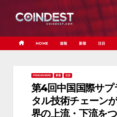
Skip
to
content
HOME
速報
新着
注目
PRNEWSWIRE
新着
注目
第4回中国国際サプ
タル技術チェーン
界の上流・下流を