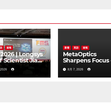
語
速報
新着
英語
速報
2026 | Longsys
MetaOptics
f Scientist Jian
Sharpens Focus
 Highlights the
Metalens
 2026
8月 7, 2026
age Foundry
Commercialisati
l for Edge AI
Withdraws Nas
Listing Applicati
and Defers U.S.
Dual Listing Pla