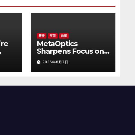
新着
英語
速報
ire
MetaOptics
Sharpens Focus on
t
Metalens
2026年8月7日
ong
Commercialisation;
Withdraws Nasdaq
Listing Application,
and Defers U.S. Dual
Listing Plan