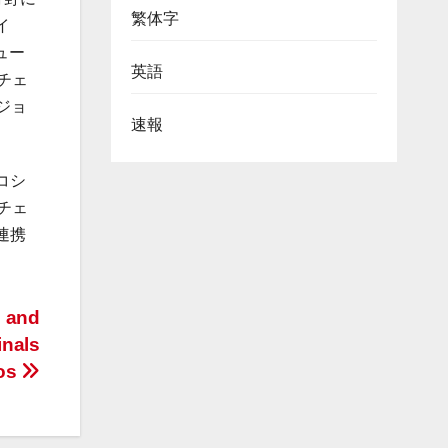
繁体字
イ
ュー
英語
チェ
ジョ
速報
コシ
チェ
連携
n and
inals
aos