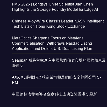
FMS 2026 | Longsys Chief Scientist Jian Chen
Highlights the Storage Foundry Model for Edge AI
Chinese X-by-Wire Chassis Leader NASN Intelligent
Tech Lists on Hong Kong Stock Exchange
MetaOptics Sharpens Focus on Metalens
Commercialisation; Withdraws Nasdaq Listing
Application, and Defers U.S. Dual Listing Plan
Seaspan 成為首家進入中國熊貓債券市場的國際船東及
營運商
AXA XL 將收購全球企業情報及網絡安全顧問公司 S-
RM
中國線控底盤領導者拿森科技成功登陸香港交易所