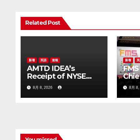
ゲ
Related Post
ー
シ
ョ
ン
新着
英語
速報
新着
英
AMTD IDEA’s
FMS 
Receipt of NYSE
Chie
Letter Regarding
Chen
8月 8, 2026
8月 8,
ADS Trading Price’s
Stor
Below Compliance
Mode
Standards
You missed