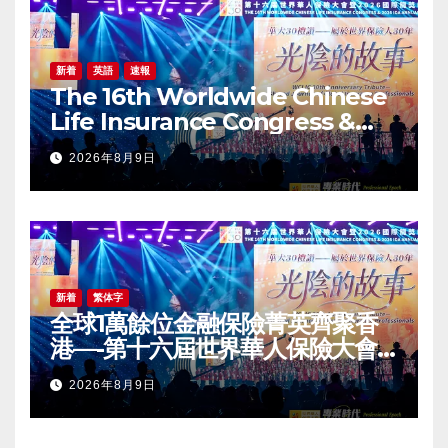
新着
英語
速報
The 16th Worldwide Chinese
Life Insurance Congress &
2026 International Dragon
2026年8月9日
Award (IDA) Annual
Conference Grandly Held
新着
繁体字
全球1萬餘位金融保險菁英齊聚香
港—-第十六屆世界華人保險大會
暨2026國際龍獎IDA年會盛大舉
2026年8月9日
辦