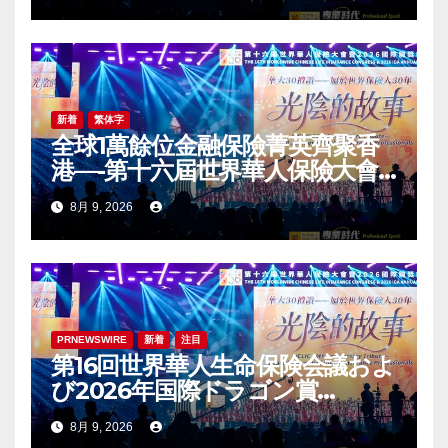
Award (IDA) Annual
Conference Grandly Held
新着
繁体字
全球1萬餘位金融保險菁英齊聚香
港—-第十六屆世界華人保險大會
暨2026國際龍獎IDA年會盛大舉
8月 9, 2026
辦
PRNEWSWIRE
新着
注目
第16回世界華人生命保険会議およ
び2026年国際ドラゴン賞
（IDA）年次会議が盛大に開催
8月 9, 2026