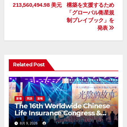
ナ
213,560,494.98 美元
構築を支援するため
「グローバル衛星規
ビ
制プレイブック」を
ゲ
発表
ー
シ
ョ
Related Post
ン
新着
英語
速報
The 16th Worldwide Chinese
Life Insurance Congress &
2026 International Dragon
8月 9, 2026