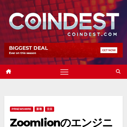
Skip
to
content
PRNEWSWIRE
新着
注目
Zoomlionのエンジニ