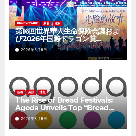
PRNEWSWIRE
新着
注目
第16回世界華人生命保険会議およ
び2026年国際ドラゴン賞
（IDA）年次会議が盛大に開催
2026年8月9日
新着
英語
速報
The Rise of Bread Festivals:
Agoda Unveils Top “Bread
Pilgrimage” Destinations in
2026年8月9日
South Korea