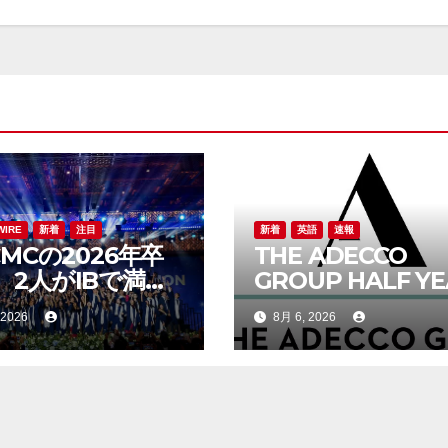
WIRE
新着
注目
新着
英語
速報
CMCの2026年卒
THE ADECCO
、2人がIBで満
GROUP HALF Y
学年平均34.5点
REPORT 2026
 2026
8月 6, 2026