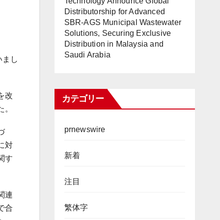
Technology Announce Global
Distributorship for Advanced
SBR-AGS Municipal Wastewater
Solutions, Securing Exclusive
Distribution in Malaysia and
Saudi Arabia
行いまし
を改
カテゴリー
た。
prnewswire
づ
に対
新着
関す
注目
関連
繁体字
で合