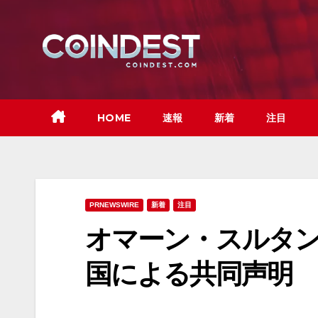
Skip
to
content
HOME
速報
新着
注目
PRNEWSWIRE
新着
注目
オマーン・スルタ
国による共同声明