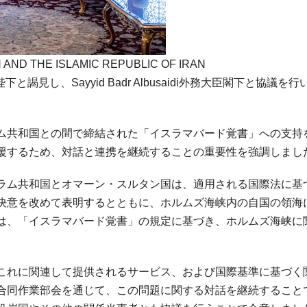
AND THE ISLAMIC REPUBLIC OF IRAN
rik陛下と謁見し、Sayyid Badr Albusaidi外務大臣閣下と協議を
ム共和国との間で締結された「イスラマバード覚書」への支持
援するため、対話と連携を継続することの重要性を強調しまし
ラム共和国とオマーン・スルタン国は、適用される国際法に基
決意を改めて表明するとともに、ホルムズ海峡内の自国の領海
は、「イスラマバード覚書」の規定に基づき、ホルムズ海峡に
これに関連して提供されるサービス、および国際基準に基づく
合同作業部会を通じて、この問題に関する対話を継続すること