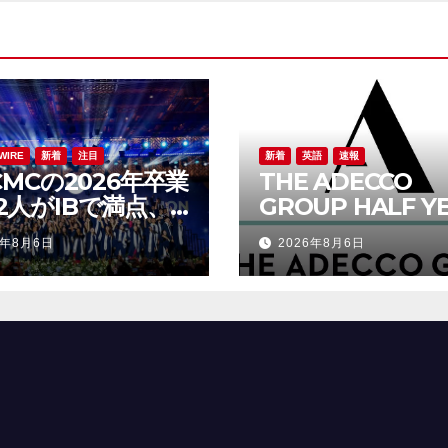
WIRE
新着
注目
新着
英語
速報
CMCの2026年卒業
THE ADECCO
2人がIBで満点、
GROUP HALF Y
平均34.5点
REPORT 2026
6年8月6日
2026年8月6日