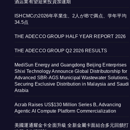
酒店業有望迎來投資加速期
ISHCMCの2026年卒業生、2人がIBで満点、学年平均
34.5点
THE ADECCO GROUP HALF YEAR REPORT 2026
THE ADECCO GROUP Q2 2026 RESULTS
MediSun Energy and Guangdong Beijing Enterprises
Shixi Technology Announce Global Distributorship for
Advanced SBR-AGS Municipal Wastewater Solutions,
Securing Exclusive Distribution in Malaysia and Saudi
Arabia
Acrab Raises US$130 Million Series B, Advancing
Agentic AI Compute Platform Commercialization
美國運通耀金卡全面升級 全新金屬卡面結合多元回饋打