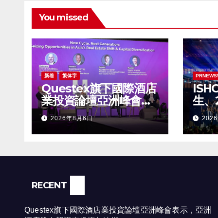
You missed
新着
繁体字
PRNEWS
Questex旗下國際酒店
ISH
業投資論壇亞洲峰會表
生、
示，亞洲酒店業有望迎
学年
2026年8月6日
202
來投資加速期
RECENT
Questex旗下國際酒店業投資論壇亞洲峰會表示，亞洲