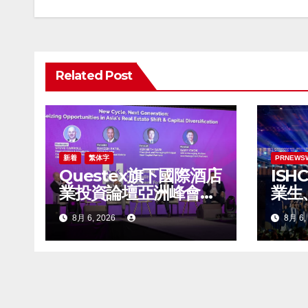
ビ
ゲ
ー
Related Post
シ
ョ
ン
新着
繁体字
PRNEWS
Questex旗下國際酒店
ISH
業投資論壇亞洲峰會表
業生
示，亞洲酒店業有望迎
点、
8月 6, 2026
8月 6,
來投資加速期