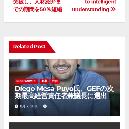
ナ
突破し、人材紹介ま
to intelligent
での期間を50％短縮
understanding
ビ
ゲ
ー
Related Post
シ
ョ
ン
PRNEWSWIRE
新着
注目
Diego Mesa Puyo氏、GEFの次
期最高経営責任者兼議長に選出
8月 7, 2026