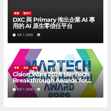
新着
繁体字
DXC 與 Primary 推出企業 AI 專
用的 AI 原生零信任平台
8月 7, 2026
新着
英語
速報
Cision Wins 2026 MarTech
Breakthrough Awards for
Social Listening, Press
8月 7, 2026
Release Distribution, and
AEO