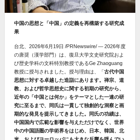
中国の思想と「中国」の定義を再構築する研究成
果
台北、2026年6月19日 /PRNewswire/ — 2026年度
の唐奨（漢学部門）は、復旦大学文史研究院およ
び歴史学科の文科特別教授であるGe Zhaoguang
教授に授与されました。授与理由は、「
古代中国
思想に対する卓越した造詣にあります。禅宗、道
教、および哲学思想史に関する初期の研究から、
近年の「中国とは何か」をテーマとした一連の研
究に至るまで、同氏は一貫して独創的な洞察と画
期的な発見を提示してきました。同氏の功績は、
中国国内で広範な影響を与えただけでなく、世界
中の中国語圏の学術界をはじめ、日本、韓国、北
米、およびヨーロッパにも大きな反響を呼んでい