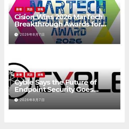
新着
英語
速報
Cision Wins 2026 MarTech
Breakthrough Awards for
Social Listening, Press
2026年8月7日
Release Distribution, and
AEO
新着
英語
速報
Cyble Says the Future of
Endpoint Security Goes
Beyond Detection, Unveils
2026年8月7日
the Next Evolution of Titan at
Black Hat USA 2026