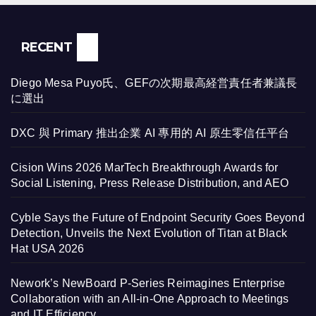
RECENT
Diego Mesa Puyo氏、GEFの次期最高経営責任者兼議長
に選出
DXC 與 Primary 推出企業 AI 專用的 AI 原生零信任平台
Cision Wins 2026 MarTech Breakthrough Awards for
Social Listening, Press Release Distribution, and AEO
Cyble Says the Future of Endpoint Security Goes Beyond
Detection, Unveils the Next Evolution of Titan at Black
Hat USA 2026
Nework’s NewBoard P-Series Reimagines Enterprise
Collaboration with an All-in-One Approach to Meetings
and IT Efficiency