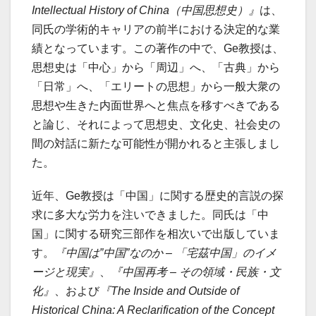
Intellectual History of China（中国思想史）』
は、
同氏の学術的キャリアの前半における決定的な業
績となっています。この著作の中で、Ge教授は、
思想史は「中心」から「周辺」へ、「古典」から
「日常」へ、「エリートの思想」から一般大衆の
思想や生きた内面世界へと焦点を移すべきである
と論じ、それによって思想史、文化史、社会史の
間の対話に新たな可能性が開かれると主張しまし
た。
近年、Ge教授は「中国」に関する歴史的言説の探
求に多大な労力を注いできました。同氏は「中
国」に関する研究三部作を相次いで出版していま
す。
『中国は”中国”なのか – 「宅茲中国」のイメ
ージと現実』
、
『中国再考 – その領域・民族・文
化』
、および
『The Inside and Outside of
Historical China: A Reclarification of the Concept