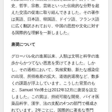
史、哲学、宗教、芸術といった伝統的な分野を超
えた交流の促進に取り組んできました。その著作
は英語、日本語、韓国語、ドイツ語、フランス語
に広く翻訳されており、中国の思想や文化に対す
る国際的な理解を一新しました。
唐奨について
グローバル化の進展以来、人類は文明と科学の進
歩からかつてない恩恵を受けてきました。しか
し、その過程において、気候変動、新たな感染症
の出現、所得格差の拡大、道徳的退廃など、数多
くの課題が浮上しています。こうした背景のも
と、Samuel Yin博士は2012年12月に唐奨を設立
しました。この賞は、持続可能な開発、バイオ医
薬品科学、漢学、法の支配の4つの部門で構成さ
れています。2年ごとに、国際的に著名な専門