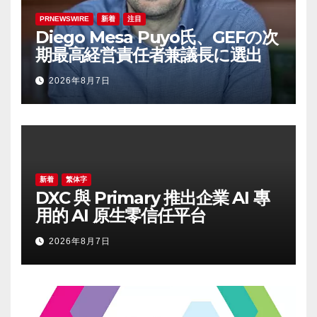
PRNEWSWIRE
新着
注目
Diego Mesa Puyo氏、GEFの次
期最高経営責任者兼議長に選出
2026年8月7日
新着
繁体字
DXC 與 Primary 推出企業 AI 專
用的 AI 原生零信任平台
2026年8月7日