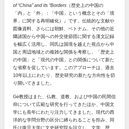
of “China” and its “Borders
（歴史上の中国の
「内」と「外」：「中国」という概念とその「境
界」に関する再明確化）』です。伝統的な文献や
図像資料、さらには朝鮮、ベトナム、その他の近
隣諸国から中国への外交使節団に関する漢文記録
を幅広く活用し、同氏は国境を越えた視点から中
国と周辺地域との複雑な関係を考察し、「歴史上
の中国」と「現代の中国」との関係について新た
な省察を促しています。このアプローチは、過去
10年以上にわたり、歴史研究の新たな方向性を切
り開いてきました。
Ge教授はまた、仏教、道教、および中国の民間信
仰について広範な研究を行ってきたほか、中国文
学にも長年にわたり注力してきました。現代の西
洋的な学問分野の区分に縛られることを拒み、同
氏は復旦大学に文史研究院を設立し、文学、歴