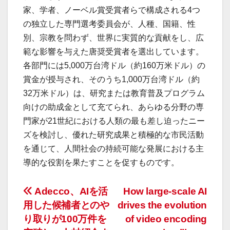
家、学者、ノーベル賞受賞者らで構成される4つ
の独立した専門選考委員会が、人種、国籍、性
別、宗教を問わず、世界に実質的な貢献をし、広
範な影響を与えた唐奨受賞者を選出しています。
各部門には5,000万台湾ドル（約160万米ドル）の
賞金が授与され、そのうち1,000万台湾ドル（約
32万米ドル）は、研究または教育普及プログラム
向けの助成金として充てられ、あらゆる分野の専
門家が21世紀における人類の最も差し迫ったニー
ズを検討し、優れた研究成果と積極的な市民活動
を通じて、人間社会の持続可能な発展における主
導的な役割を果たすことを促すものです。
投
Adecco、AIを活
How large-scale AI
用した候補者とのや
drives the evolution
稿
り取りが100万件を
of video encoding