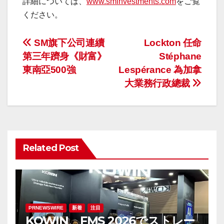
詳細については、
www.sminvestments.com
をご覧
ください。
投
SM旗下公司連續
Lockton 任命
第三年躋身《財富》
Stéphane
稿
東南亞500強
Lespérance 為加拿
ナ
大業務行政總裁
ビ
ゲ
ー
Related Post
シ
ョ
ン
PRNEWSWIRE
新着
注目
KOWIN、FMS 2026でストレー