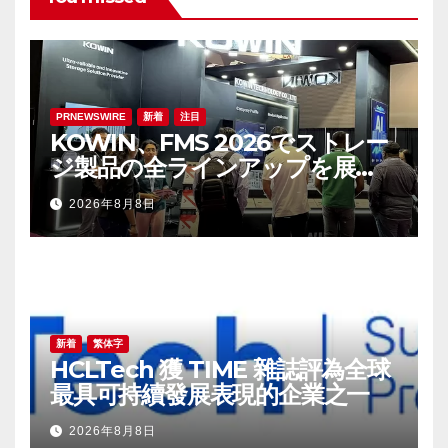
PRNEWSWIRE
新着
注目
KOWIN、FMS 2026でストレー
ジ製品の全ラインアップを展
示：高性能ストレージ製品がAI分
2026年8月8日
野の革新を牽引
新着
繁体字
HCLTech 獲 TIME 雜誌評為全球
最具可持續發展表現的企業之一
2026年8月8日