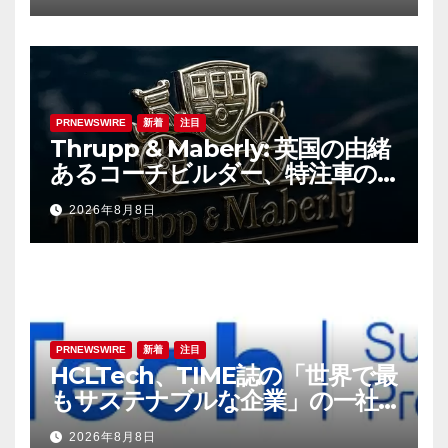
PRNEWSWIRE
新着
注目
Thrupp & Maberly: 英国の由緒
あるコーチビルダー、特注車の
新時代へ
2026年8月8日
PRNEWSWIRE
新着
注目
HCLTech、TIME誌の「世界で最
もサステナブルな企業」の一社
に選出
2026年8月8日