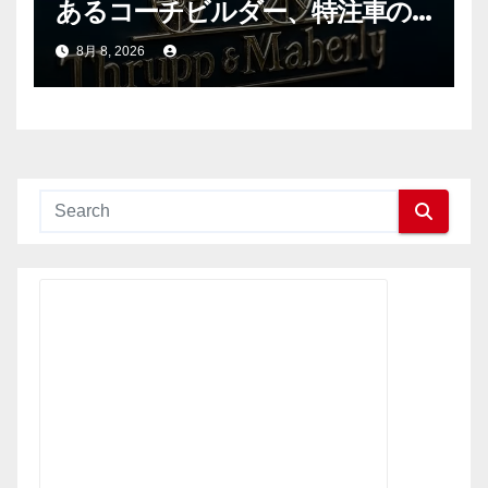
あるコーチビルダー、特注車の
新時代へ
8月 8, 2026