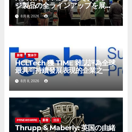
ジ製品の全ラインアップを展
示：高性能ストレージ製品がAI
8月 8, 2026
分野の革新を牽引
新着
繁体字
HCLTech 獲 TIME 雜誌評為全球
最具可持續發展表現的企業之一
8月 8, 2026
PRNEWSWIRE
新着
注目
Thrupp & Maberly: 英国の由緒