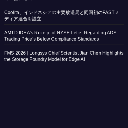
Coolita、インドネシアの主要放送局と同国初のFASTメ
ディア連合を設立
AMTD IDEA’s Receipt of NYSE Letter Regarding ADS
Trading Price’s Below Compliance Standards
FMS 2026 | Longsys Chief Scientist Jian Chen Highlights
the Storage Foundry Model for Edge AI