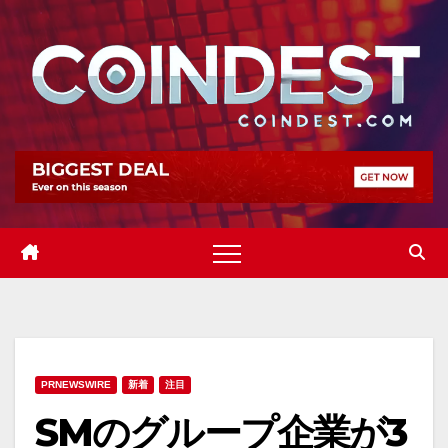
Skip
to
content
PRNEWSWIRE
新着
注目
SMのグループ企業が3