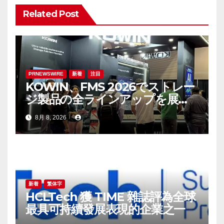
シ
Related Post
ョ
ン
PRNEWSWIRE
新着
注目
KOWIN、FMS 2026でストレー
ジ製品の全ラインアップを展
示：高性能ストレージ製品がAI
8月 8, 2026
分野の革新を牽引
新着
繁体字
HCLTech 獲 TIME 雜誌評為全球
最具可持續發展表現的企業之一