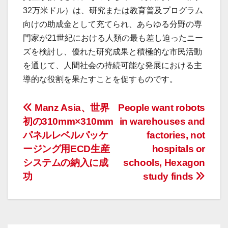
32万米ドル）は、研究または教育普及プログラム
向けの助成金として充てられ、あらゆる分野の専
門家が21世紀における人類の最も差し迫ったニー
ズを検討し、優れた研究成果と積極的な市民活動
を通じて、人間社会の持続可能な発展における主
導的な役割を果たすことを促すものです。
投
Manz Asia、世界
People want robots
初の310mm×310mm
in warehouses and
稿
パネルレベルパッケ
factories, not
ナ
ージング用ECD生産
hospitals or
システムの納入に成
schools, Hexagon
ビ
功
study finds
ゲ
ー