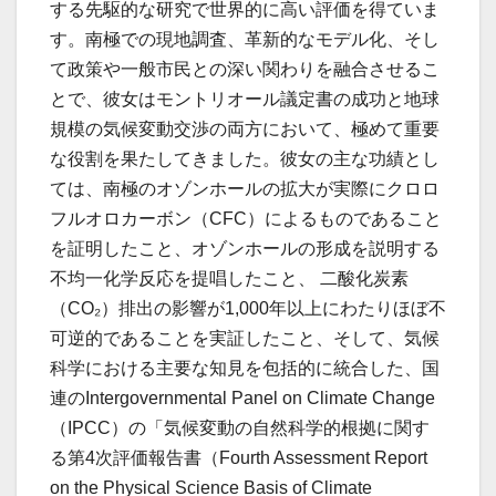
する先駆的な研究で世界的に高い評価を得ていま
す。南極での現地調査、革新的なモデル化、そし
て政策や一般市民との深い関わりを融合させるこ
とで、彼女はモントリオール議定書の成功と地球
規模の気候変動交渉の両方において、極めて重要
な役割を果たしてきました。彼女の主な功績とし
ては、南極のオゾンホールの拡大が実際にクロロ
フルオロカーボン（CFC）によるものであること
を証明したこと、オゾンホールの形成を説明する
不均一化学反応を提唱したこと、 二酸化炭素
（CO₂）排出の影響が1,000年以上にわたりほぼ不
可逆的であることを実証したこと、そして、気候
科学における主要な知見を包括的に統合した、国
連のIntergovernmental Panel on Climate Change
（IPCC）の「気候変動の自然科学的根拠に関す
る第4次評価報告書（Fourth Assessment Report
on the Physical Science Basis of Climate