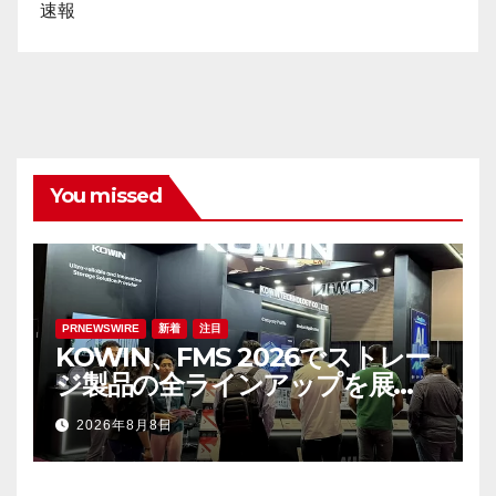
速報
You missed
PRNEWSWIRE
新着
注目
KOWIN、FMS 2026でストレー
ジ製品の全ラインアップを展
示：高性能ストレージ製品がAI分
2026年8月8日
野の革新を牽引