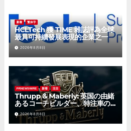
新着
繁体字
HCLTech 獲 TIME 雜誌評為全球
最具可持續發展表現的企業之一
2026年8月8日
PRNEWSWIRE
新着
注目
Thrupp & Maberly: 英国の由緒
あるコーチビルダー、特注車の
新時代へ
2026年8月8日