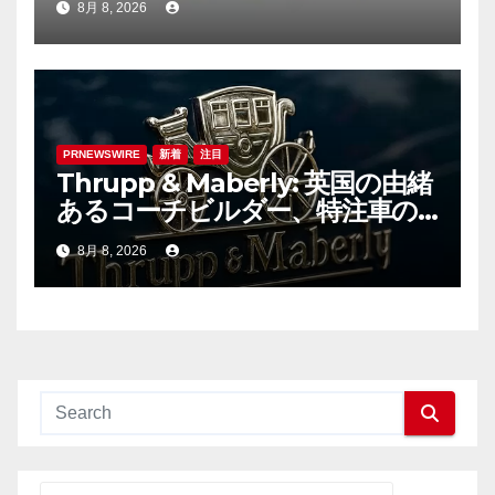
8月 8, 2026
PRNEWSWIRE
新着
注目
Thrupp & Maberly: 英国の由緒
あるコーチビルダー、特注車の
新時代へ
8月 8, 2026