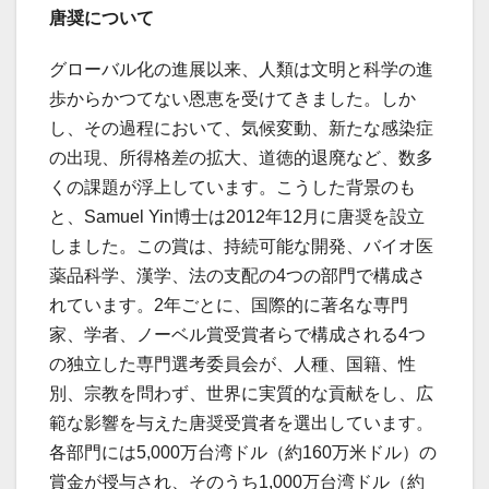
唐奨について
グローバル化の進展以来、人類は文明と科学の進
歩からかつてない恩恵を受けてきました。しか
し、その過程において、気候変動、新たな感染症
の出現、所得格差の拡大、道徳的退廃など、数多
くの課題が浮上しています。こうした背景のも
と、Samuel Yin博士は2012年12月に唐奨を設立
しました。この賞は、持続可能な開発、バイオ医
薬品科学、漢学、法の支配の4つの部門で構成さ
れています。2年ごとに、国際的に著名な専門
家、学者、ノーベル賞受賞者らで構成される4つ
の独立した専門選考委員会が、人種、国籍、性
別、宗教を問わず、世界に実質的な貢献をし、広
範な影響を与えた唐奨受賞者を選出しています。
各部門には5,000万台湾ドル（約160万米ドル）の
賞金が授与され、そのうち1,000万台湾ドル（約