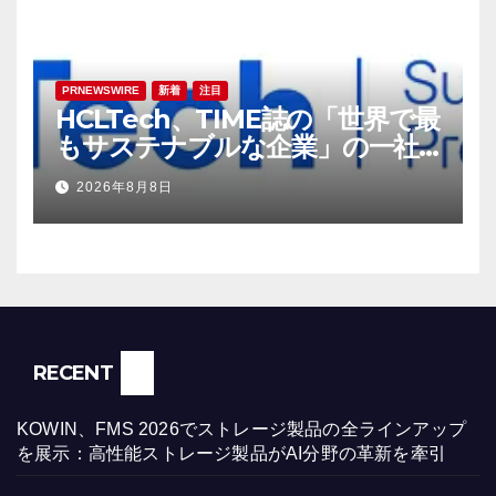
PRNEWSWIRE
新着
注目
HCLTech、TIME誌の「世界で最
もサステナブルな企業」の一社
に選出
2026年8月8日
RECENT
KOWIN、FMS 2026でストレージ製品の全ラインアップ
を展示：高性能ストレージ製品がAI分野の革新を牽引