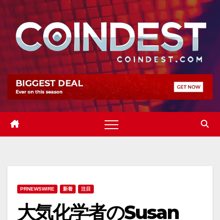
Skip
to
content
PRNEWSWIRE
新着
注目
大気化学者のSusan