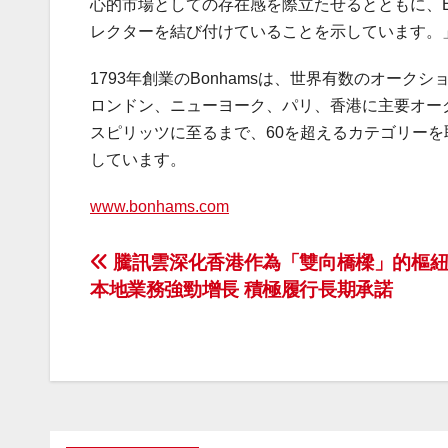
心的市場としての存在感を際立たせるとともに、B
レクターを結び付けていることを示しています。
1793年創業のBonhamsは、世界有数のオー
ロンドン、ニューヨーク、パリ、香港に主要オー
スピリッツに至るまで、60を超えるカテゴリー
しています。
www.bonhams.com
投
騰訊雲深化香港作為「雙向橋樑」的樞紐
本地業務強勁增長 積極履行長期承諾
稿
ナ
ビ
ゲ