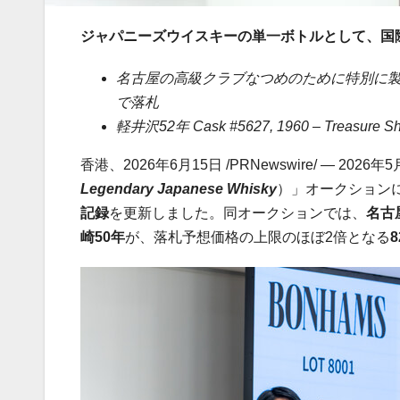
ジャパニーズウイスキーの単一ボトルとして、国
名古屋の
高級クラブなつめ
のために特別に
で落札
軽井沢
52
年
Cask #5627, 1960 – Treasure Sh
香港、2026年6月15日 /PRNewswire/ — 2026年
Legendary Japanese Whisky
）」オークション
記録
を更新しました。同オークションでは、
名古
崎
50
年
が、落札予想価格の上限のほぼ2倍となる
8