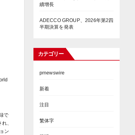
續增長
ADECCO GROUP、2026年第2四
半期決算を発表
カテゴリー
prnewswire
orld
新着
。
注目
録で
繁体字
され、
ョン