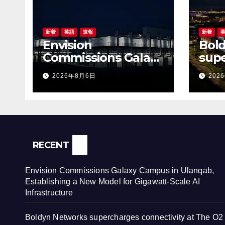
新着
英語
速報
新着
Envision
Bol
Commissions Galaxy
sup
Campus in Ulanqab,
conn
2026年8月6日
202
Establishing a New
O2 B
Model for Gigawatt-
cust
Scale AI
expe
Infrastructure
RECENT
Envision Commissions Galaxy Campus in Ulanqab,
Establishing a New Model for Gigawatt-Scale AI
Infrastructure
Boldyn Networks supercharges connectivity at The O2