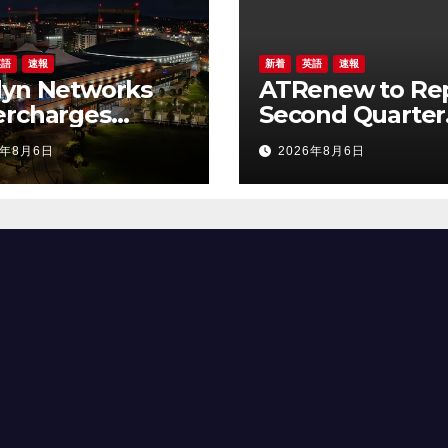
英語
速報
新着
英語
速報
dyn Networks
ATRenew to Re
ercharges
Second Quarter
ectivity at The
2026 Financial
6年8月6日
2026年8月6日
elfast with O2
Results on Aug
omers to
20, 2026
rience it first