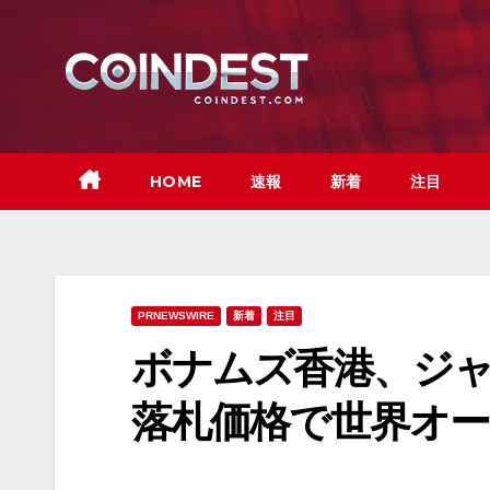
Skip
to
content
HOME
速報
新着
注目
PRNEWSWIRE
新着
注目
ボナムズ香港、ジャ
落札価格で世界オ