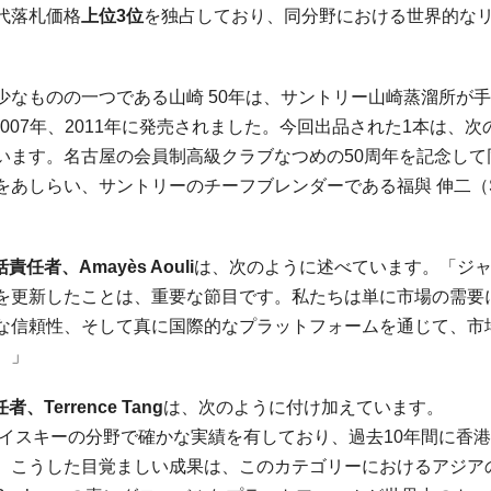
代落札価格
上位
3
位
を独占しており、同分野における世界的な
なものの一つである山崎 50年は、サントリー山崎蒸溜所が
007年、2011年に発売されました。今回出品された1本は、次
います。名古屋の会員制高級クラブなつめの50周年を記念して
しらい、サントリーのチーフブレンダーである福與 伸二（Shi
括責任者、
Amayès Aouli
は、次のように述べています。「ジ
を更新したことは、重要な節目です。私たちは単に市場の需要
な信頼性、そして真に国際的なプラットフォームを通じて、市
。」
任者、
Terrence Tang
は、次のように付け加えています。
ズウイスキーの分野で確かな実績を有しており、過去10年間に香
。こうした目覚ましい成果は、このカテゴリーにおけるアジア