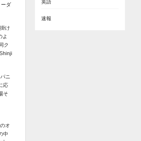
英語
リーダ
速報
手掛け
のよ
同ク
nji
ャパニ
に応
場そ
港のオ
の中