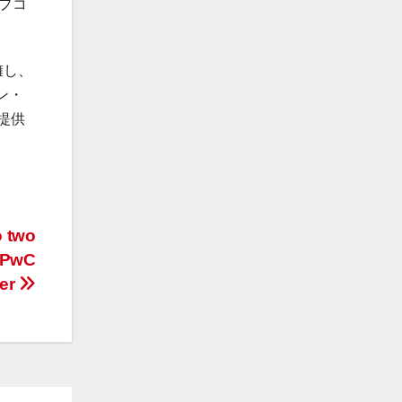
プコ
擁し、
ン・
提供
o two
: PwC
ter