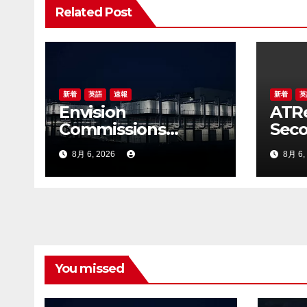
Related Post
ー
シ
ョ
ン
新着
英語
速報
新着
英
Envision
ATR
Commissions
Seco
Galaxy Campus in
2026
8月 6, 2026
8月 6,
Ulanqab,
Resu
Establishing a New
20, 
Model for Gigawatt-
Scale AI
Infrastructure
You missed