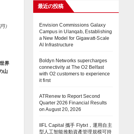
最近の投稿
Envision Commissions Galaxy
円）
Campus in Ulanqab, Establishing
a New Model for Gigawatt-Scale
AI Infrastructure
Boldyn Networks supercharges
世界
connectivity at The O2 Belfast
の山
with O2 customers to experience
it first
ATRenew to Report Second
Quarter 2026 Financial Results
on August 20, 2026
IIFL Capital 攜手 Flytxt，運用自主
型人工智能推動資產管理規模可持