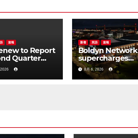
語
速報
新着
英語
速報
enew to Report
Boldyn Network
nd Quarter
supercharges
 Financial
connectivity at 
 2026
8月 6, 2026
lts on August
O2 Belfast with 
2026
customers to
experience it fir