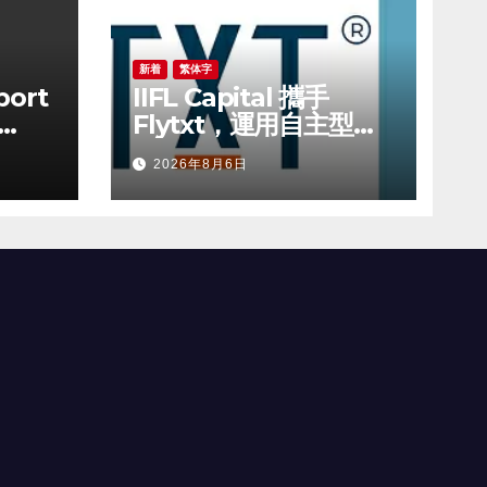
新着
繁体字
port
IIFL Capital 攜手
Flytxt，運用自主型人
工智能推動資產管理規
2026年8月6日
ust
模可持續增長