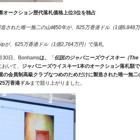
際オークション歴代落札価格上位
3
位を独占
製造された唯一無二の
山崎
50
年が、
825
万香港ドル（
1
億
6,848
万
ip
が、
625
万香港ドル（
1
億
2,764
万円）
で落札
5月30日、Bonhams
は、
「
伝説のジャパニーズウイスキー（
The
において、
ジャパニーズウイスキー
1
本のオークション落札額で
屋の会員制高級クラブなつめ
のためだけに製造された唯一無二
25
万香港ドル
まで競り上がりました。