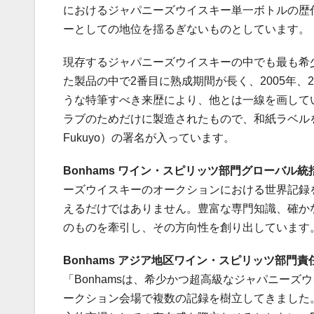
におけるジャパニーズウイスキー単一ボトルの歴
ーとしての地位を揺るぎないものとしています。
現存するジャパニーズウイスキーの中でも最も希少
た製品の中で2番目に熟成期間が長く、2005年、2
うな特筆すべき来歴により、他とは一線を画して
ラブのためだけに製造されたもので、和紙ラベルをあ
Fukuyo）の署名が入っています。
Bonhams
ワイン・スピリッツ部門グローバル統
ーズウイスキーのオークションにおける世界記録
えるだけではありません。豊富な専門知識、確か
のものを牽引し、その方向性を創り出しています
Bonhams
アジア地区ワイン・スピリッツ部門責
「Bonhamsは、希少かつ超高級なジャパニー
ークション会場で複数の記録を樹立してきました