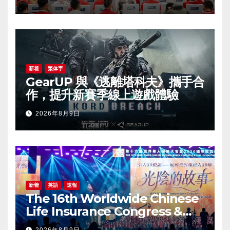
新着
繁体字
GearUP 與《逃離塔科夫》攜手合
作，提升新賽季線上遊戲體驗
2026年8月9日
新着
英語
速報
The 16th Worldwide Chinese
Life Insurance Congress &
2026 International Dragon