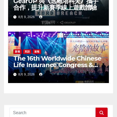
GearUP 與《逃離塔科夫》攜手
合作，提升新賽季線上遊戲體驗
8月 9, 2026
新着
英語
速報
The 16th Worldwide Chinese
Life Insurance Congress &
2026 International Dragon
8月 9, 2026
Award (IDA) Annual
Conference Grandly Held