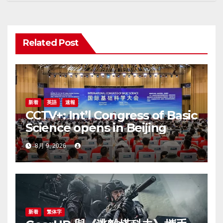
ゲ
ー
Related Post
シ
ョ
ン
新着
英語
速報
CCTV+: Int’l Congress of Basic
Science opens in Beijing
8月 9, 2026
新着
繁体字