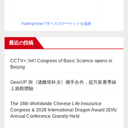
TradingViewですべてのマーケットを追跡
最近の投稿
CCTV+: Int’l Congress of Basic Science opens in
Beijing
GearUP 與《逃離塔科夫》攜手合作，提升新賽季線
上遊戲體驗
The 16th Worldwide Chinese Life Insurance
Congress & 2026 International Dragon Award (IDA)
Annual Conference Grandly Held