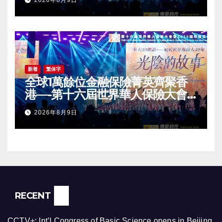
2026年8月9日
Award (IDA) Annual
Conference Grandly Held
新着
繁体字
全球1萬餘位金融保險菁英齊聚香
港—-第十六屆世界華人保險大會
暨2026國際龍獎IDA年會盛大舉
2026年8月9日
辦
RECENT
CCTV+: Int’l Congress of Basic Science opens in Beijing