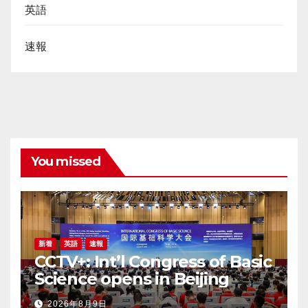
英語
速報
You missed
新着
英語
速報
CCTV+: Int’l Congress of Basic
Science opens in Beijing
2026年8月9日