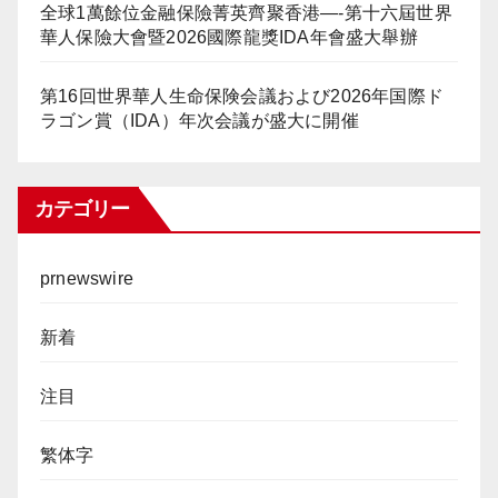
全球1萬餘位金融保險菁英齊聚香港—-第十六屆世界
華人保險大會暨2026國際龍獎IDA年會盛大舉辦
第16回世界華人生命保険会議および2026年国際ド
ラゴン賞（IDA）年次会議が盛大に開催
カテゴリー
prnewswire
新着
注目
繁体字