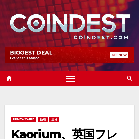
Skip
to
content
PRNEWSWIRE
新着
注目
Kaorium、英国フレ