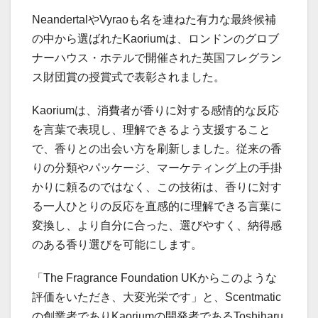
NeandertalやVyraoも名を連ねた有力な最終候補
の中から選ばれたKaoriumは、ロンドンのグロブ
ナーハウス・ホテルで開催された英国フレグラン
ス財団賞の授賞式で表彰されました。
Kaoriumは、消費者が香りに対する感情的な反応
を言葉で表現し、理解できるよう支援すること
で、香りとの出会い方を刷新しました。従来の香
りの分類やパッケージ、マーケティング上の手掛
かりに頼るのではなく、この技術は、香りに対す
る一人ひとりの反応を直感的に理解できる言葉に
変換し、より自分に合った、選びやすく、納得感
のある香り選びを可能にします。
「The Fragrance Foundation UKからこのような
評価をいただき、大変光栄です」と、Scentmatic
の創業者でありKaoriumの開発者であるToshiharu