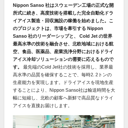
Nippon Sanso
社はスウェーデン工場の正式な開
所式に続き、高度技術を搭載した完全自動化ドラ
イアイス製造・回収施設の稼働を始めました。こ
のプロジェクトは、市場を牽引する
Nippon
Sanso
社のリーダーシップと、
Cold Jet
の世界
最高水準の技術を融合させ、北欧地域における航
空、食品、医薬品、産業洗浄分野におけるドライ
アイス冷却ソリューションの需要に応えるもので
す。
最先端のCold Jet社の技術を採用し、業界最
高水準の品質を確保することで、毎時2. 2トンの
生産能力を実現します。ドライアイスを現地生産
することにより、Nippon Sanso社は輸送時間を大
幅に短縮し、北欧の顧客へ新鮮で高品質なドライ
アイスを直接お届けします。