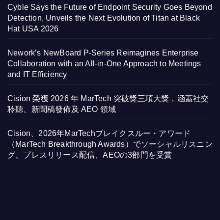
Cyble Says the Future of Endpoint Security Goes Beyond
Detection, Unveils the Next Evolution of Titan at Black
Hat USA 2026
Nework’s NewBoard P-Series Reimagines Enterprise
Collaboration with an All-in-One Approach to Meetings
and IT Efficiency
Cision 榮獲 2026 年 MarTech 突破獎三項大獎，涵蓋社交
聆聽、新聞稿發佈及 AEO 領域
Cision、2026年MarTechブレイクスルー・アワード
（MarTech Breakthrough Awards）でソーシャルリスニン
グ、プレスリリース配信、AEOの3部門を受賞