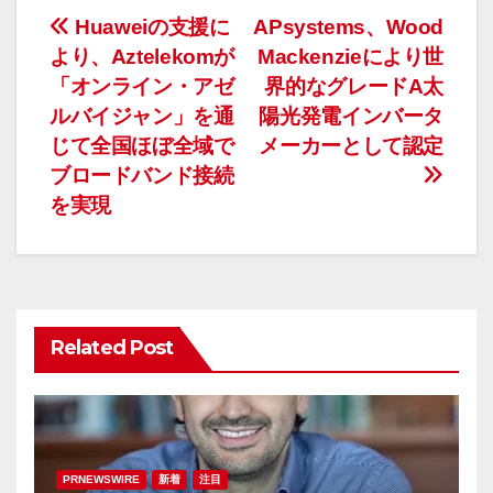
投
Huaweiの支援に
APsystems、Wood
より、Aztelekomが
Mackenzieにより世
稿
「オンライン・アゼ
界的なグレードA太
ナ
ルバイジャン」を通
陽光発電インバータ
じて全国ほぼ全域で
メーカーとして認定
ビ
ブロードバンド接続
ゲ
を実現
ー
シ
ョ
Related Post
ン
PRNEWSWIRE
新着
注目