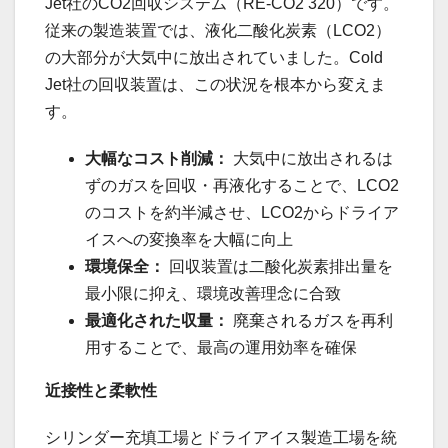
Jet社のCO2回収システム（RE-CO2 320）です。
従来の製造装置では、液化二酸化炭素（LCO2）
の大部分が大気中に放出されていました。Cold
Jet社の回収装置は、この状況を根本から変えま
す。
大幅なコスト削減：
大気中に放出されるは
ずのガスを回収・再液化することで、LCO2
のコストを約半減させ、LCO2からドライア
イスへの変換率を大幅に向上
環境保全：
回収装置は二酸化炭素排出量を
最小限に抑え、環境改善理念に合致
最適化された収量：
廃棄されるガスを再利
用することで、最高の運用効率を確保
近接性と柔軟性
シリンダー充填工場とドライアイス製造工場を統