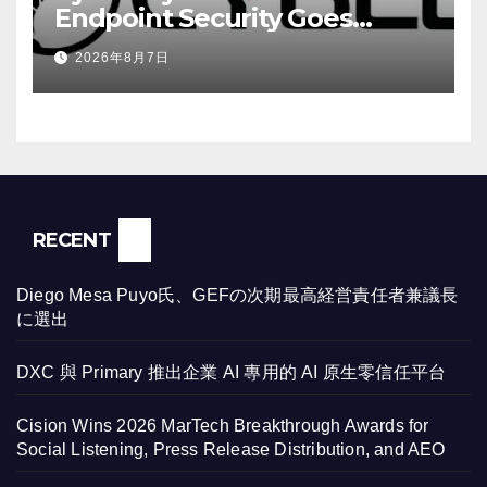
Endpoint Security Goes
Beyond Detection, Unveils
2026年8月7日
the Next Evolution of Titan at
Black Hat USA 2026
RECENT
Diego Mesa Puyo氏、GEFの次期最高経営責任者兼議長
に選出
DXC 與 Primary 推出企業 AI 專用的 AI 原生零信任平台
Cision Wins 2026 MarTech Breakthrough Awards for
Social Listening, Press Release Distribution, and AEO