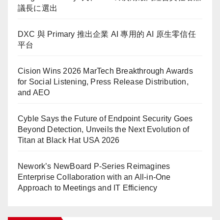
議長に選出
DXC 與 Primary 推出企業 AI 專用的 AI 原生零信任
平台
Cision Wins 2026 MarTech Breakthrough Awards
for Social Listening, Press Release Distribution,
and AEO
Cyble Says the Future of Endpoint Security Goes
Beyond Detection, Unveils the Next Evolution of
Titan at Black Hat USA 2026
Nework’s NewBoard P-Series Reimagines
Enterprise Collaboration with an All-in-One
Approach to Meetings and IT Efficiency