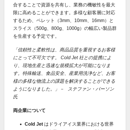
合することで資源を共有し、業務の機敏性を最大
限に高めることができます。多様な顧客層に対応
するため、ペレット（3mm、10mm、16mm）と
スライス（500g、800g、1000g）の幅広い製品群
を生産する予定です。
「信頼性と柔軟性は、商品品質を重視するお客様
にとって不可欠です。
Cold Jet
社との提携によ
り、現地生産と迅速な規模拡大が可能になりま
す。特殊輸送、食品安全、産業用洗浄など、お客
様の多様な物流上の課題を解決することができる
ようになりました。」－
ステファン・パーソン
氏
両企業について
Cold Jet
はドライアイス業界における世界