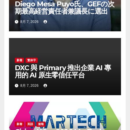
Diego Mesa Puyo氏、GEFの次
期最高経営責任者兼議長に選出
8月 7, 2026
新着
繁体字
DXC 與 Primary 推出企業 AI 專
用的 AI 原生零信任平台
8月 7, 2026
新着
英語
速報