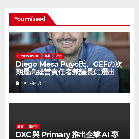
You missed
PRNEWSWIRE
新着
注目
Diego Mesa Puyo氏、GEFの次
期最高経営責任者兼議長に選出
2026年8月7日
新着
繁体字
DXC 與 Primary 推出企業 AI 專