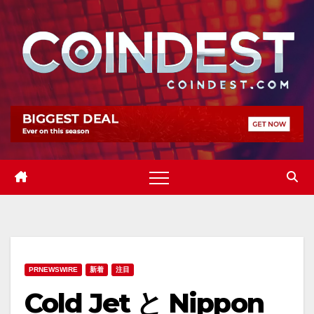
Skip
to
content
PRNEWSWIRE
新着
注目
Cold Jet と Nippon