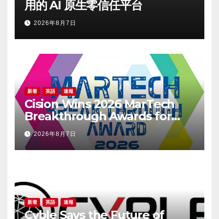
用的 AI 原生零信任平台
2026年8月7日
新着
英語
速報
Cision Wins 2026 MarTech
Breakthrough Awards for
Social Listening, Press
2026年8月7日
Release Distribution, and
AEO
新着
英語
速報
Cyble Says the Future of