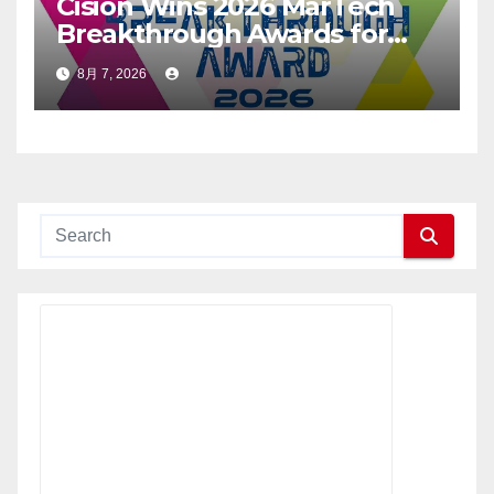
Cision Wins 2026 MarTech
Breakthrough Awards for
Social Listening, Press
8月 7, 2026
Release Distribution, and
AEO