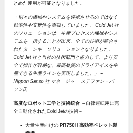
とめた運用が可能となりました。
「別々の機械やシステムを連携させるのではなく
効率性や安定性を重視していました。
Cold Jet
社
のソリューションは、生産プロセスの機械やシス
テムを一括することが出来、全ての技術が統合さ
れたターンキーソリューションとなりました。
Cold Jet
社と当社の技術部門と協力して、より安
全で操作が容易な、最高品質のドライアイスを生
産できる生産ラインを実現しました。」－
Nippon Sanso
社 マネージャー ステファン・パー
ソン氏
高度なロボット工学と技術統合
～自律運転用に完
全自動化されたCold Jetの技術～
大量生産向けの
PR750H
高効率ペレット製