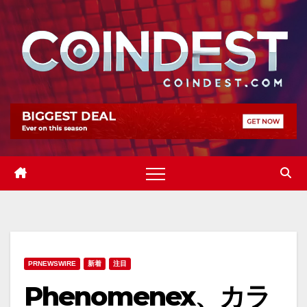
Skip
to
content
PRNEWSWIRE
新着
注目
Phenomenex、カラ