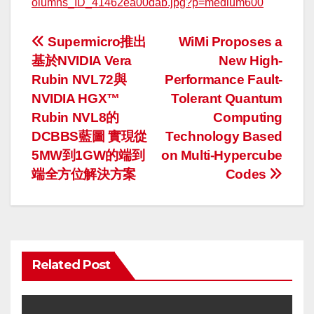
olumns_ID_41462ea00dab.jpg?p=medium600
投
Supermicro推出
WiMi Proposes a
基於NVIDIA Vera
New High-
稿
Rubin NVL72與
Performance Fault-
ナ
NVIDIA HGX™
Tolerant Quantum
Rubin NVL8的
Computing
ビ
DCBBS藍圖 實現從
Technology Based
ゲ
5MW到1GW的端到
on Multi-Hypercube
端全方位解決方案
Codes
ー
シ
ョ
Related Post
ン