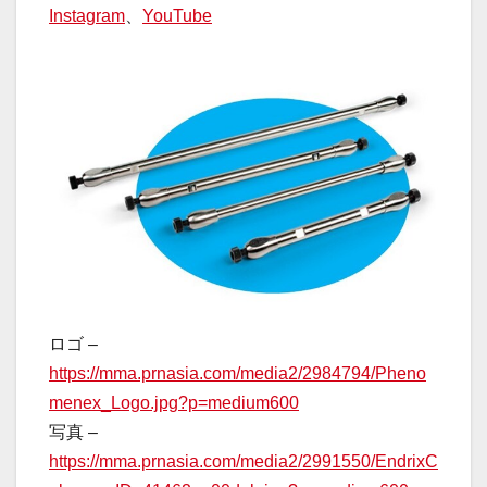
Instagram
、
YouTube
ロゴ –
https://mma.prnasia.com/media2/2984794/Pheno
menex_Logo.jpg?p=medium600
写真 –
https://mma.prnasia.com/media2/2991550/EndrixC