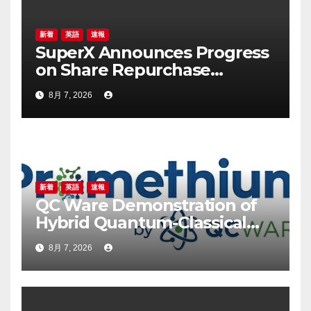
新着
英語
速報
SuperX Announces Progress
on Share Repurchase
Program, Initiates New
8月 7, 2026
Buyback Plan to Reinforce
Confidence in Long-Term
Growth Value
新着
英語
速報
QC Ware Demonstration of
Hybrid Quantum-Classical
Workflow Using
8月 7, 2026
Promethium and IBM
Quantum