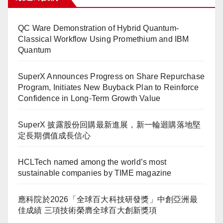
QC Ware Demonstration of Hybrid Quantum-
Classical Workflow Using Promethium and IBM
Quantum
SuperX Announces Progress on Share Repurchase
Program, Initiates New Buyback Plan to Reinforce
Confidence in Long-Term Growth Value
SuperX 披露股份回購最新進展，新一輪迴購落地堅
定長期價值成長信心
HCLTech named among the world’s most
sustainable companies by TIME magazine
應科院於2026「全球百大科技研發獎」中創亞洲最
佳成績 三項技術榮膺全球百大創新獎項