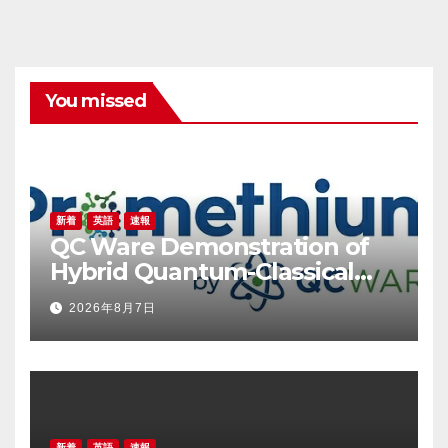
You missed
新着
英語
速報
QC Ware Demonstration of
Hybrid Quantum-Classical
Workflow Using Promethium
2026年8月7日
and IBM Quantum
新着
英語
速報