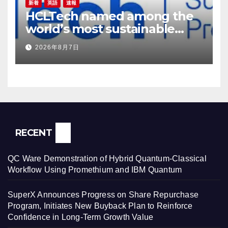
新着
英語
速報
HCLTech named among the
world’s most sustainable
companies by TIME
2026年8月7日
magazine
RECENT
QC Ware Demonstration of Hybrid Quantum-Classical
Workflow Using Promethium and IBM Quantum
SuperX Announces Progress on Share Repurchase
Program, Initiates New Buyback Plan to Reinforce
Confidence in Long-Term Growth Value