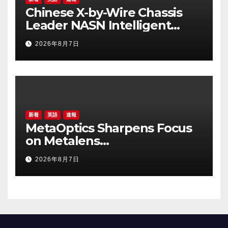
Chinese X-by-Wire Chassis
Leader NASN Intelligent
Tech Lists on Hong Kong
2026年8月7日
Stock Exchange
新着
英語
速報
MetaOptics Sharpens Focus
on Metalens
Commercialisation;
2026年8月7日
Withdraws Nasdaq Listing
Application, and Defers U.S.
Dual Listing Plan