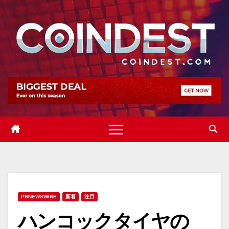
Skip
to
content
PRNEWSWIRE
新着
注目
ハンコックタイヤの