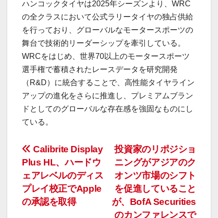
ハンコックタイヤは2025年シーズンより、WRC
の全クラスにおいて公式ラリータイヤの独占供給
を行っており、グローバルなモータースポーツの
舞台で技術的リーダーシップを牽引している。
WRCをはじめ、世界70以上のモータースポーツ
選手権で蓄積されたレースデータを研究開発
（R&D）に統合することで、高性能タイヤライン
アップの進化をさらに推進し、プレミアムブラン
ドとしてのグローバルな存在感を強固なものにし
ている。
投
Calibrite Display
投資家のリポジショ
Plus HL、ハードウ
ニングがアジアのク
稿
ェアレベルのディス
オンツ市場のシフト
ナ
プレイ校正でApple
を促進していること
の承認を取得
が、BofA Securities
ビ
のカンファレンスで