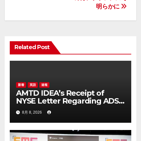
ゲ
明らかに
ー
シ
ョ
Related Post
ン
新着
英語
速報
AMTD IDEA’s Receipt of
NYSE Letter Regarding ADS
Trading Price’s Below
8月 8, 2026
Compliance Standards