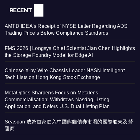
RECENT
AMTD IDEA’s Receipt of NYSE Letter Regarding ADS
Trading Price’s Below Compliance Standards
FMS 2026 | Longsys Chief Scientist Jian Chen Highlights
the Storage Foundry Model for Edge AI
Chinese X-by-Wire Chassis Leader NASN Intelligent
Tech Lists on Hong Kong Stock Exchange
MetaOptics Sharpens Focus on Metalens
Commercialisation; Withdraws Nasdaq Listing
Application, and Defers U.S. Dual Listing Plan
Seaspan 成為首家進入中國熊貓債券市場的國際船東及營
運商