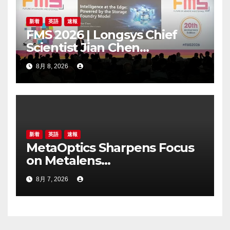
新着
英語
速報
FMS 2026 | Longsys Chief
Scientist Jian Chen
Highlights the Storage
8月 8, 2026
Foundry Model for Edge AI
新着
英語
速報
MetaOptics Sharpens Focus
on Metalens
Commercialisation;
8月 7, 2026
Withdraws Nasdaq Listing
Application, and Defers U.S.
Dual Listing Plan