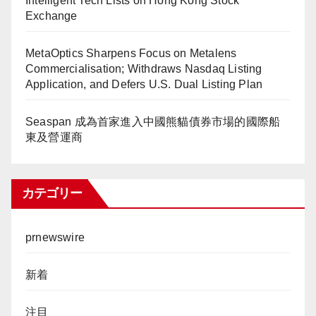
Intelligent Tech Lists on Hong Kong Stock
Exchange
MetaOptics Sharpens Focus on Metalens
Commercialisation; Withdraws Nasdaq Listing
Application, and Defers U.S. Dual Listing Plan
Seaspan 成為首家進入中國熊貓債券市場的國際船
東及營運商
カテゴリー
prnewswire
新着
注目