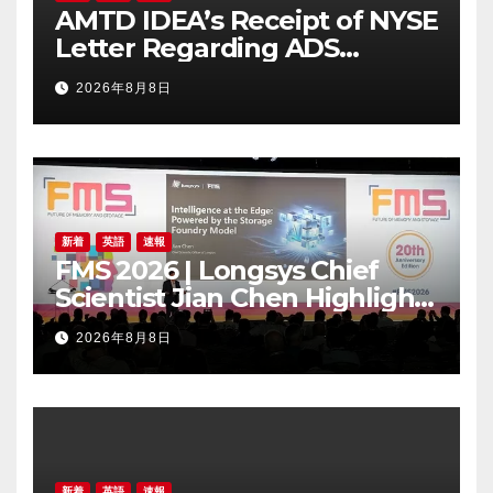
AMTD IDEA’s Receipt of NYSE
Letter Regarding ADS
Trading Price’s Below
2026年8月8日
Compliance Standards
新着
英語
速報
FMS 2026 | Longsys Chief
Scientist Jian Chen Highlights
the Storage Foundry Model
2026年8月8日
for Edge AI
新着
英語
速報