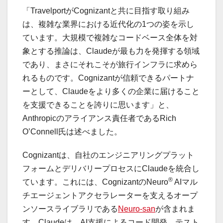
「TravelportがCognizantと共に目指す取り組み
は、複雑な業界における近代化の1つの姿を示し
ています。大規模で複雑なコードベース全体を対
象とする推論は、Claudeが最も力を発揮する領域
であり、まさにそれこそが旅行インフラに求めら
れるものです。Cognizantが信頼できるパートナ
ーとして、Claudeをより多くの企業に届けること
を支援できることを誇りに思います」と、
Anthropicのアライアンス責任者であるRich
O’Connell氏は述べました。
Cognizantは、自社のエンジニアリングプラット
フォームとデリバリープロセスにClaudeを統合し
®
ています。これには、CognizantのNeuro
AIマル
チエージェントアクセラレーターを支えるオープ
ンソースライブラリである
Neuro-san
が含まれま
す。Claudeは、AI支援によるコード開発、テスト