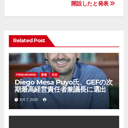
ナ
開設したと発表
ビ
ゲ
ー
Related Post
シ
ョ
ン
PRNEWSWIRE
新着
注目
Diego Mesa Puyo氏、GEFの次
期最高経営責任者兼議長に選出
8月 7, 2026