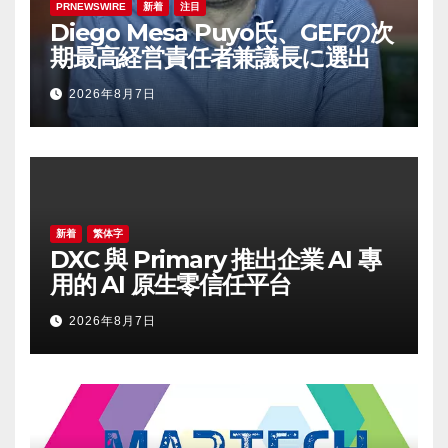
PRNEWSWIRE
新着
注目
Diego Mesa Puyo氏、GEFの次
期最高経営責任者兼議長に選出
2026年8月7日
新着
繁体字
DXC 與 Primary 推出企業 AI 專
用的 AI 原生零信任平台
2026年8月7日