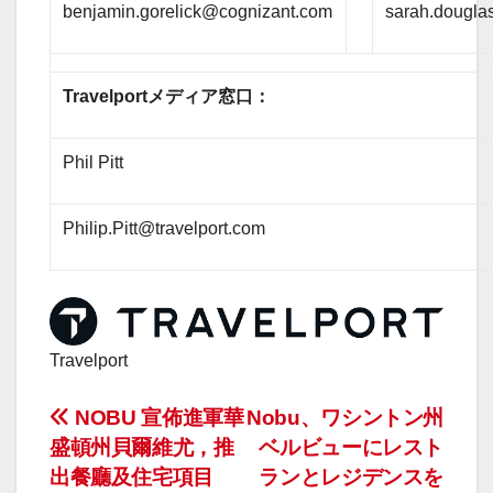
benjamin.gorelick@cognizant.com
sarah.dougla
Travelportメディア窓口：
Phil Pitt
Philip.Pitt@travelport.com
Travelport
投
NOBU 宣佈進軍華
Nobu、ワシントン州
盛頓州貝爾維尤，推
ベルビューにレスト
稿
出餐廳及住宅項目
ランとレジデンスを