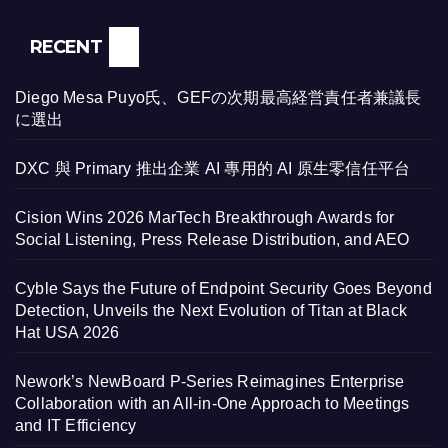
RECENT
Diego Mesa Puyo氏、GEFの次期最高経営責任者兼議長
に選出
DXC 與 Primary 推出企業 AI 專用的 AI 原生零信任平台
Cision Wins 2026 MarTech Breakthrough Awards for
Social Listening, Press Release Distribution, and AEO
Cyble Says the Future of Endpoint Security Goes Beyond
Detection, Unveils the Next Evolution of Titan at Black
Hat USA 2026
Nework’s NewBoard P-Series Reimagines Enterprise
Collaboration with an All-in-One Approach to Meetings
and IT Efficiency