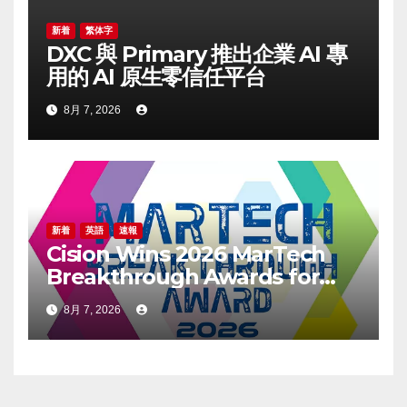
新着
繁体字
DXC 與 Primary 推出企業 AI 專
用的 AI 原生零信任平台
8月 7, 2026
新着
英語
速報
Cision Wins 2026 MarTech
Breakthrough Awards for
Social Listening, Press
8月 7, 2026
Release Distribution, and
AEO