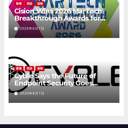
新着
英語
速報
Cision Wins 2026 MarTech
Breakthrough Awards for
Social Listening, Press
2026年8月7日
Release Distribution, and
AEO
新着
英語
速報
Cyble Says the Future of
Endpoint Security Goes
Beyond Detection, Unveils
2026年8月7日
the Next Evolution of Titan at
Black Hat USA 2026