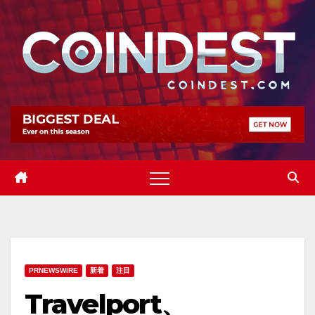
Skip
to
content
PRNEWSWIRE
新着
注目
Travelport、