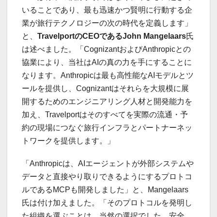
いることであり、最も迅速かつ賢明に行動する企
業が旅行テクノロジーの次の時代を定義します」
と、
TravelportのCEOであるJohn Mangelaars
氏
は述べました。「CognizantおよびAnthropicとの
協業により、当社はAIの真の力を手にすることに
なります。Anthropicは最も高性能なAIモデルとツ
ールを提供し、Cognizantはそれらを大規模に展
開するためのエンジニアリング人材と開発能力を
加え、Travelportはそのすべてを実際の流通・予
約の現場につなぐ旅行インフラとパートナーネッ
トワークを提供します。」
「Anthropicは、AIエージェントが外部システムや
データと直接やり取りできるようにするプロトコ
ルであるMCPも開発しました」と、Mangelaars
氏は付け加えました。「そのプロトコルを発明し
た組織を選ぶことは、当然の選択でした。安全