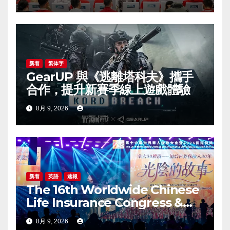
新着
繁体字
GearUP 與《逃離塔科夫》攜手
合作，提升新賽季線上遊戲體驗
8月 9, 2026
新着
英語
速報
The 16th Worldwide Chinese
Life Insurance Congress &
2026 International Dragon
8月 9, 2026
Award (IDA) Annual