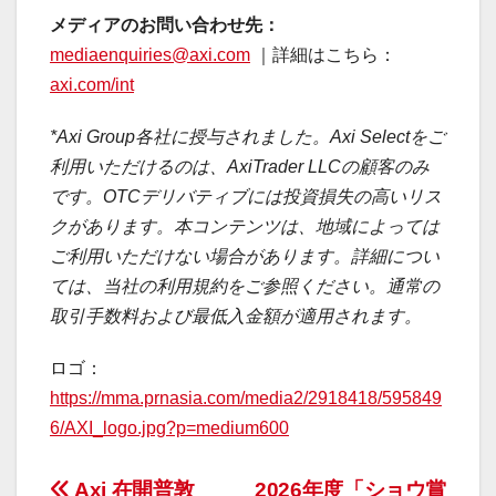
メディアのお問い合わせ先：
mediaenquiries@axi.com
｜詳細はこちら：
axi.com/int
*Axi Group各社に授与されました。Axi Selectをご
利用いただけるのは、AxiTrader LLCの顧客のみ
です。OTCデリバティブには投資損失の高いリス
クがあります。本コンテンツは、地域によっては
ご利用いただけない場合があります。詳細につい
ては、当社の利用規約をご参照ください。通常の
取引手数料および最低入金額が適用されます。
ロゴ：
https://mma.prnasia.com/media2/2918418/595849
6/AXI_logo.jpg?p=medium600
Axi 在開普敦
2026年度「ショウ賞