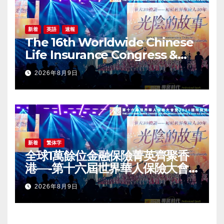
新着
英語
速報
The 16th Worldwide Chinese
Life Insurance Congress &
2026 International Dragon
2026年8月9日
Award (IDA) Annual
Conference Grandly Held
新着
繁体字
全球1萬餘位金融保險菁英齊聚香
港—-第十六屆世界華人保險大會
暨2026國際龍獎IDA年會盛大舉
2026年8月9日
辦