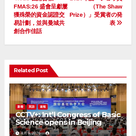
投
FMAS:26 盛會呈獻屢
（The Shaw
稿
獲殊榮的資金認證交
Prize）」受賞者の発
ナ
易計劃，並與曼城共
表
創合作佳話
ビ
ゲ
ー
Related Post
シ
ョ
ン
新着
英語
速報
CCTV+: Int’l Congress of Basic
Science opens in Beijing
8月 9, 2026