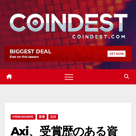
Skip
to
content
PRNEWSWIRE
新着
注目
Axi、受賞歴のある資