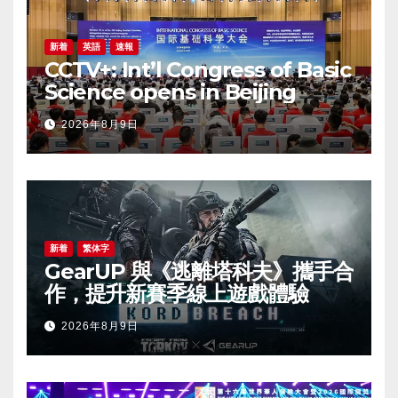
新着
英語
速報
CCTV+: Int’l Congress of Basic
Science opens in Beijing
2026年8月9日
新着
繁体字
GearUP 與《逃離塔科夫》攜手合
作，提升新賽季線上遊戲體驗
2026年8月9日