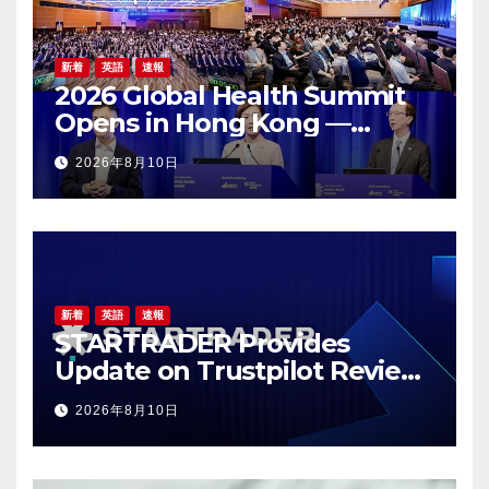
新着
英語
速報
2026 Global Health Summit
Opens in Hong Kong —
Global Healthcare Leaders
2026年8月10日
Convene: Bringing
Breakthroughs to Patients
新着
英語
速報
STARTRADER Provides
Update on Trustpilot Review
Profiles
2026年8月10日