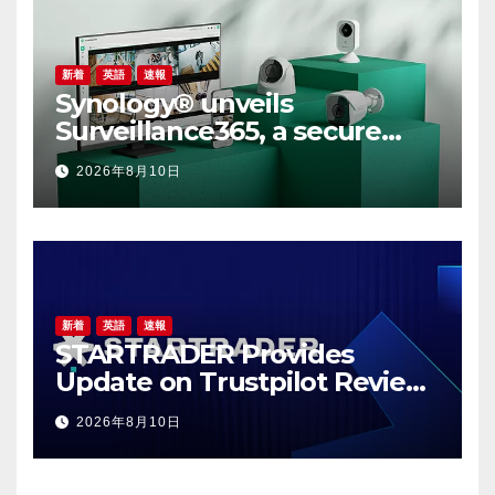
新着
英語
速報
Synology® unveils
Surveillance365, a secure
cloud video surveillance
2026年8月10日
solution built for modern,
multi-site businesses
新着
英語
速報
STARTRADER Provides
Update on Trustpilot Review
Profiles
2026年8月10日