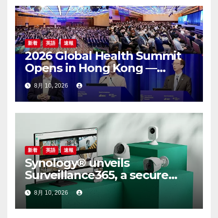
新着
英語
速報
2026 Global Health Summit
Opens in Hong Kong —
Global Healthcare Leaders
8月 10, 2026
Convene: Bringing
Breakthroughs to Patients
新着
英語
速報
Synology® unveils
Surveillance365, a secure
cloud video surveillance
8月 10, 2026
solution built for modern,
multi-site businesses