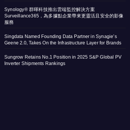
Synology® 群暉科技推出雲端監控解決方案
Surveillance365，為多據點企業帶來更靈活且安全的影像
服務
Singdata Named Founding Data Partner in Synagie’s
Geene 2.0, Takes On the Infrastructure Layer for Brands
Sungrow Retains No.1 Position in 2025 S&P Global PV
Inverter Shipments Rankings