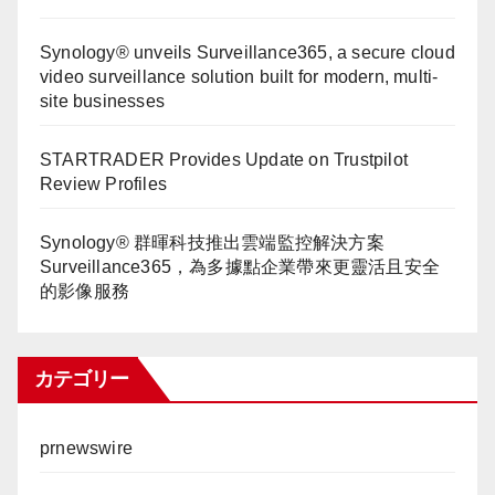
Synology® unveils Surveillance365, a secure cloud
video surveillance solution built for modern, multi-
site businesses
STARTRADER Provides Update on Trustpilot
Review Profiles
Synology® 群暉科技推出雲端監控解決方案
Surveillance365，為多據點企業帶來更靈活且安全
的影像服務
カテゴリー
prnewswire