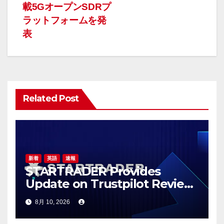
載5GオープンSDRプ
ビ
ラットフォームを発
ゲ
表
ー
シ
ョ
Related Post
ン
新着
英語
速報
STARTRADER Provides
Update on Trustpilot Review
Profiles
8月 10, 2026