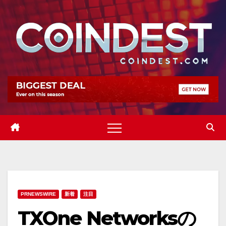
Skip
to
content
PRNEWSWIRE
新着
注目
TXOne Networksの