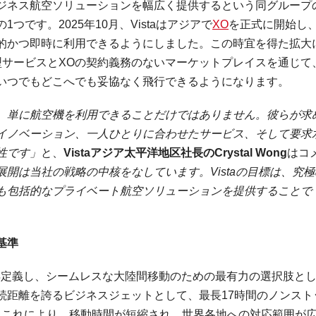
ジネス航空ソリューションを幅広く提供するという同グループ
です。2025年10月、Vistaはアジアで
XO
を正式に開始し
的かつ即時に利用できるようにしました。この時宜を得た拡大
ョン型サービスとXOの契約義務のないマーケットプレイスを通じて
いつでもどこへでも妥協なく飛行できるようになります。
、単に航空機を利用できることだけではありません。彼らが求
イノベーション、一人ひとりに合わせたサービス、そして要求
性です」
と、
Vistaアジア太平洋地区社長のCrystal Wong
はコ
展開は当社の戦略の中核をなしています。Vistaの目標は、究
も包括的なプライベート航空ソリューションを提供することで
基準
移動を再定義し、シームレスな大陸間移動のための最有力の選択肢と
続距離を誇るビジネスジェットとして、最長17時間のノンスト
す。これにより、移動時間が短縮され、世界各地への対応範囲が