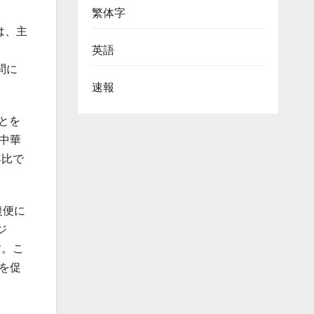
繁体字
は、主
英語
、
問に
速報
とを
中華
年比で
復便に
ジ
す。こ
を促