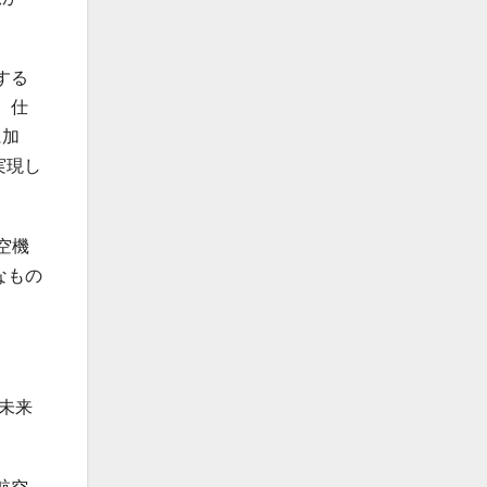
する
、仕
に加
実現し
航空機
なもの
未来