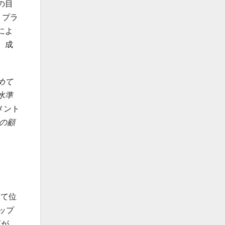
の目
、プラ
によ
、成
めて
水準
メント
極の顧
して位
ップ
広が