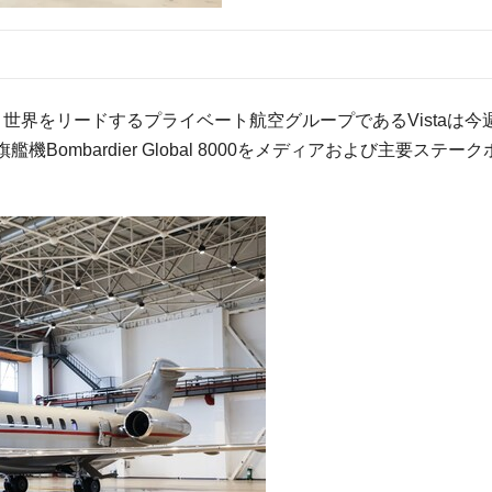
re/ — 世界をリードするプライベート航空グループであるVistaは今
mbardier Global 8000をメディアおよび主要ステーク