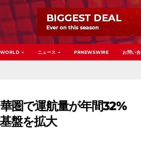
WORLD
ニュース
PRNEWSWIRE
お問い合
、大中華圏で運航量が年間32%
基盤を拡大