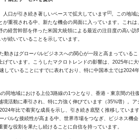
[2]
NW）人口が引き続き著しいペースで拡大しています
。この地域
とが重視される中、新たな機会の局面に入っています。これは
分野の経営幹部を伴った米国大統領による最近の注目度の高い訪
いが続いていることを示しています。
した動きはグローバルビジネスへの関心が一段と高まっているこ
げています。こうしたマクロトレンドの影響は、2025年に大
加速していることにすでに表れており、特に中国本土では2024
staの同地域における上位3路線の1つとなり、香港・東京間の往
越境活動に牽引され、特に力強く伸びています（35%増）。ア
は2024年比で着実な成長を示し、引き続き底堅く推移していま
グローバルな接続性が高まる中、世界市場をつなぎ、ビジネス機会
重要な役割を果たし続けることに自信を持っています。