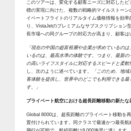
このツアーは、変化する顧客ニーズに対応したビ
標の実現に向けた、複数の戦略的マイルストーンの1つ
イベートフライトのリアルタイム価格情報を効率
り、VistaJetのプレミアムなサブスクリプシ
長市場への同グループの対応力が高まり、顧客は
「現在の中国の超富裕層や企業が求めているのは
いるのは、最高水準の体験です。つまり、最新の
の高いライフスタイルに対応するスピードと柔軟
し、次のように述べています。
「このため、地域
客体験を提供し、世界中のどこでも利用できる最
す。」
プライベート航空における超長距離移動の新たな
Global 8000は、超長距離のプライベート
置付けられています。同クラスで最速かつ最長航
飛行が可能で、航続距離は8,000海里に達しま