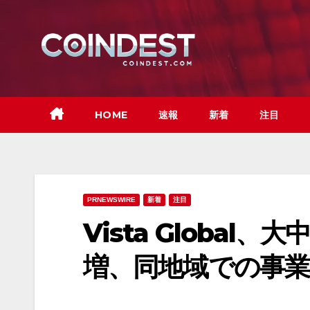
Skip
to
content
HOME
速報
新着
注目
PRNEWSWIRE
新着
注目
Vista Global
増、同地域での事業