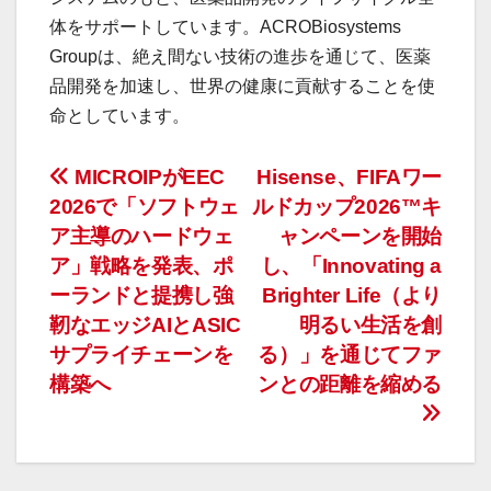
体をサポートしています。ACROBiosystems
Groupは、絶え間ない技術の進歩を通じて、医薬
品開発を加速し、世界の健康に貢献することを使
命としています。
投
MICROIPがEEC
Hisense、FIFAワー
2026で「ソフトウェ
ルドカップ2026™キ
稿
ア主導のハードウェ
ャンペーンを開始
ナ
ア」戦略を発表、ポ
し、「Innovating a
ーランドと提携し強
Brighter Life（より
ビ
靭なエッジAIとASIC
明るい生活を創
ゲ
サプライチェーンを
る）」を通じてファ
構築へ
ンとの距離を縮める
ー
シ