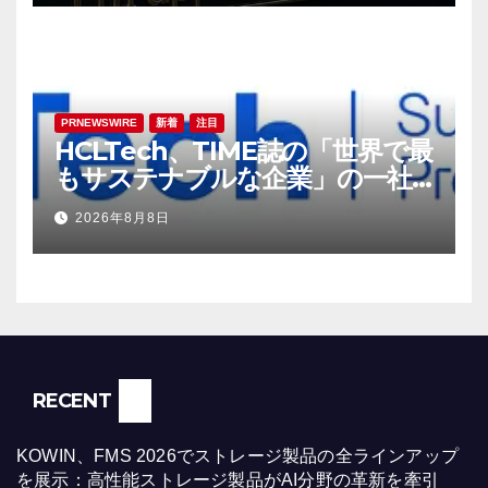
PRNEWSWIRE
新着
注目
HCLTech、TIME誌の「世界で最
もサステナブルな企業」の一社
に選出
2026年8月8日
RECENT
KOWIN、FMS 2026でストレージ製品の全ラインアップ
を展示：高性能ストレージ製品がAI分野の革新を牽引