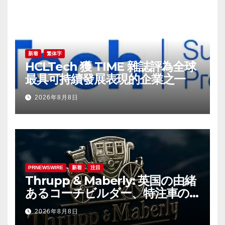
新着
繁体字
HCLTech 獲 TIME 雜誌評為全球
最具可持續發展表現的企業之一
2026年8月8日
PRNEWSWIRE
新着
注目
Thrupp & Maberly: 英国の由緒
あるコーチビルダー、特注車の
新時代へ
2026年8月8日