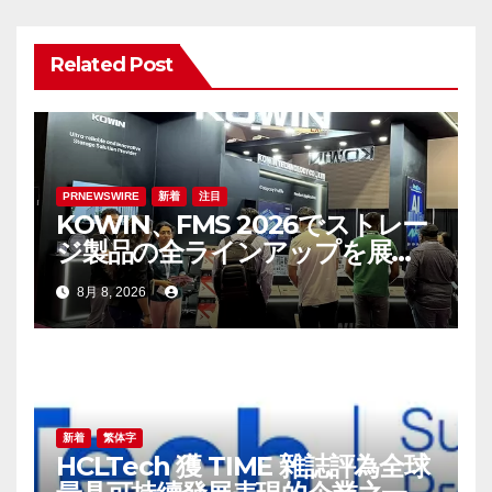
ョ
ン
Related Post
PRNEWSWIRE
新着
注目
KOWIN、FMS 2026でストレー
ジ製品の全ラインアップを展
示：高性能ストレージ製品がAI
8月 8, 2026
分野の革新を牽引
新着
繁体字
HCLTech 獲 TIME 雜誌評為全球