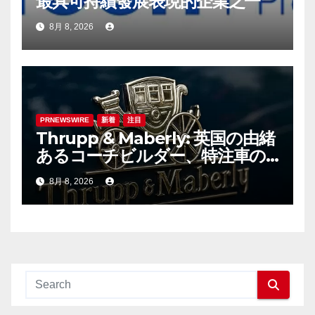
最具可持續發展表現的企業之一
8月 8, 2026
PRNEWSWIRE
新着
注目
Thrupp & Maberly: 英国の由緒
あるコーチビルダー、特注車の
新時代へ
8月 8, 2026