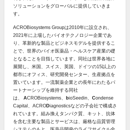
ソリューションをグローバルに提供していきま
す。
ACROBiosystems Groupは2010年に設立され、
2021年に上場したバイオテクノロジー企業であ
り、革新的な製品とビジネスモデルを提供するこ
とで、世界のバイオ医薬品・ヘルスケア産業の礎
となることを目指しています。同社は世界各地に
展開し、米国、スイス、英国、ドイツの15以上の
都市にオフィス、研究開発センター、生産拠点を
置いています。一流製薬企業との長年にわたるパ
ートナーシップを維持する同社
は、
A
CROBiosystems、
b
ioSeedin、
C
ondense
Capital、ACRO
D
iagnosticsなどの子会社で構成さ
れています。組み換えタンパク質、キット、抗体
を含む主要な製品とサービスは、厳格な品質管理
システムのもと、医薬品開発のライフサイクル全