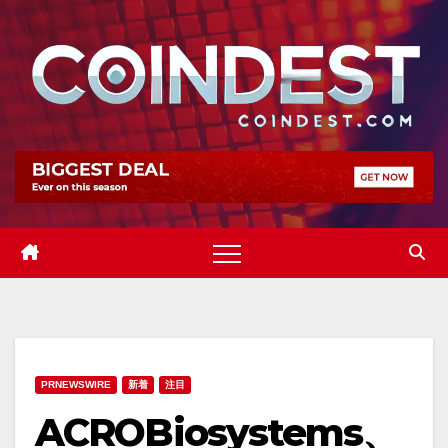
Skip
to
content
PRNEWSWIRE
新着
注目
ACROBiosystems、