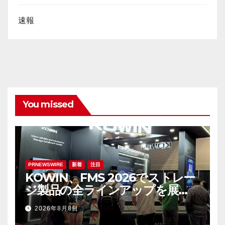
速報
You missed
PRNEWSWIRE
新着
注目
KOWIN、FMS 2026でストレー
ジ製品の全ラインアップを展
示：高性能ストレージ製品がAI分
2026年8月8日
野の革新を牽引