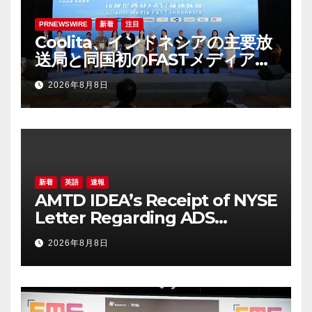
PRNEWSWIRE
新着
注目
Coolita、インドネシアの主要放
送局と同国初のFASTメディア連
合を設立
2026年8月8日
新着
英語
速報
AMTD IDEA’s Receipt of NYSE
Letter Regarding ADS
Trading Price’s Below
2026年8月8日
Compliance Standards