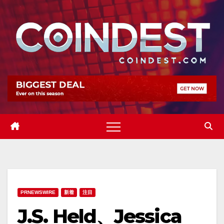
Skip
to
content
PRNEWSWIRE
新着
注目
J.S. Held、Jessica