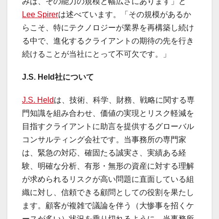
みは、その能力の規模と幅広さにあります」と
Lee Spirer
は述べています。「その規模があるか
らこそ、特にテクノロジーが業界を再構築し続け
る中で、進化するクライアントの期待の先を行き
続けることが当社にとって不可欠です。」
J.S. Held社について
J.S. Held
は、技術、科学、財務、戦略に関する専
門知識を組み合わせ、価値の実現とリスク軽減を
目指すクライアントに助言を提供するグローバル
コンサルティング会社です。当事務所の専門家
は、緊急の対応、確固たる誠実さ、実績ある経
験、明確な分析、有形・無形の資産に対する理解
が求められるリスクが高い問題に直面している組
織に対し、信頼できる顧問としての役割を果たし
ます。顧客が複雑で議論を伴う（大惨事を招くケ
ースが多い）状況を乗り切れるように、当事務所