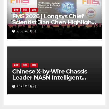
新着
英語
速報
FMS 2026 | Longsys Chief
Scientist Jian Chen Highlights
the Storage Foundry Model
2026年8月8日
for Edge AI
新着
英語
速報
Chinese X-by-Wire Chassis
Leader NASN Intelligent
Tech Lists on Hong Kong
2026年8月7日
Stock Exchange