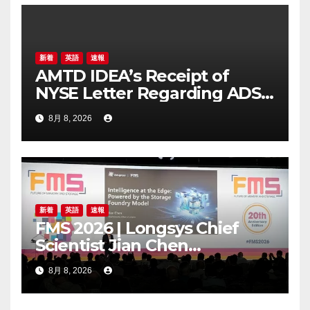
新着
英語
速報
AMTD IDEA’s Receipt of
NYSE Letter Regarding ADS
Trading Price’s Below
8月 8, 2026
Compliance Standards
新着
英語
速報
FMS 2026 | Longsys Chief
Scientist Jian Chen
Highlights the Storage
8月 8, 2026
Foundry Model for Edge AI