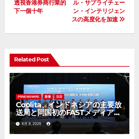
透視香港券商行業的
ル・サプライチェー
ビ
下一個十年
ン・インテリジェン
ゲ
スの高度化を加速
ー
シ
ョ
Related Post
ン
PRNEWSWIRE
新着
注目
Coolita、インドネシアの主要放
送局と同国初のFASTメディア連
合を設立
8月 8, 2026