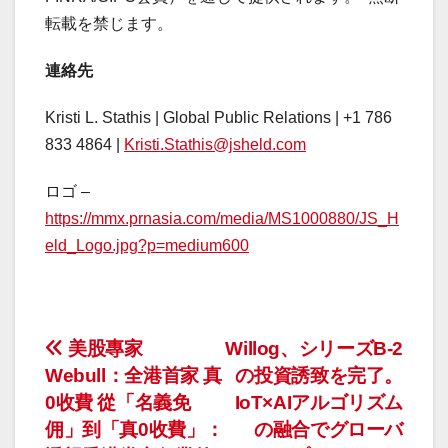
転載を禁じます。
連絡先
Kristi L. Stathis | Global Public Relations | +1 786
833 4864 |
Kristi.Stathis@jsheld.com
ロゴ –
https://mmx.prnasia.com/media/MS1000880/JS_H
eld_Logo.jpg?p=medium600
投
美股專家
Willog、シリーズB-2
Webull：全港首家 真
の投資誘致を完了。
稿
0收費 從「名義免
IoT×AIアルゴリズム
ナ
佣」到「真0收費」：
の融合でグローバ