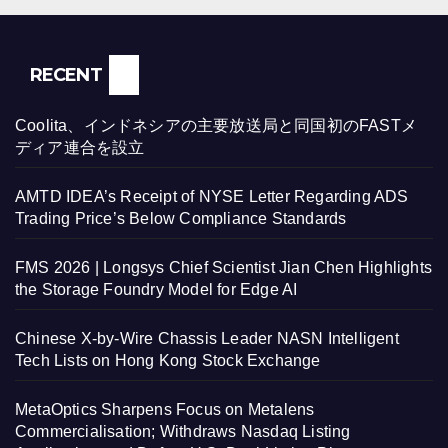
RECENT
Coolita、インドネシアの主要放送局と同国初のFASTメ
ディア連合を設立
AMTD IDEA’s Receipt of NYSE Letter Regarding ADS
Trading Price’s Below Compliance Standards
FMS 2026 | Longsys Chief Scientist Jian Chen Highlights
the Storage Foundry Model for Edge AI
Chinese X-by-Wire Chassis Leader NASN Intelligent
Tech Lists on Hong Kong Stock Exchange
MetaOptics Sharpens Focus on Metalens
Commercialisation; Withdraws Nasdaq Listing