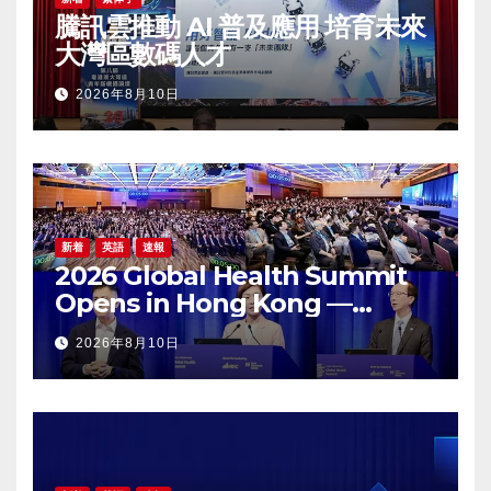
騰訊雲推動 AI 普及應用 培育未來
大灣區數碼人才
2026年8月10日
新着
英語
速報
2026 Global Health Summit
Opens in Hong Kong —
Global Healthcare Leaders
2026年8月10日
Convene: Bringing
Breakthroughs to Patients