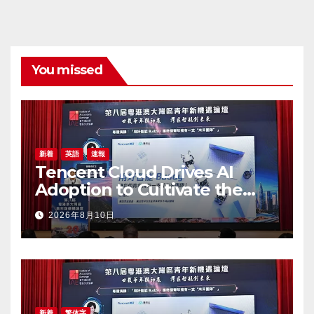
You missed
新着
英語
速報
Tencent Cloud Drives AI
Adoption to Cultivate the
Greater Bay Area’s Next
2026年8月10日
Generation of Digital Talent
新着
繁体字