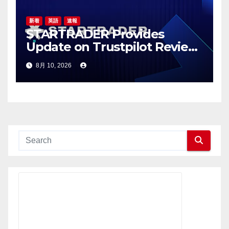
新着
英語
速報
STARTRADER Provides
Update on Trustpilot Review
Profiles
8月 10, 2026