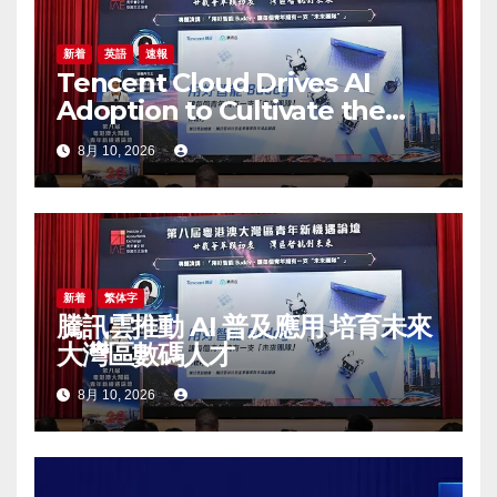
新着
英語
速報
Tencent Cloud Drives AI
Adoption to Cultivate the
Greater Bay Area’s Next
8月 10, 2026
Generation of Digital Talent
新着
繁体字
騰訊雲推動 AI 普及應用 培育未來
大灣區數碼人才
8月 10, 2026