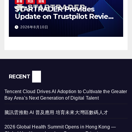
新着
英語
速報
STARTRADER Provides
Update on Trustpilot Review
Profiles
2026年8月10日
RECENT
Tencent Cloud Drives AI Adoption to Cultivate the Greater
Bay Area’s Next Generation of Digital Talent
騰訊雲推動 AI 普及應用 培育未來大灣區數碼人才
2026 Global Health Summit Opens in Hong Kong —