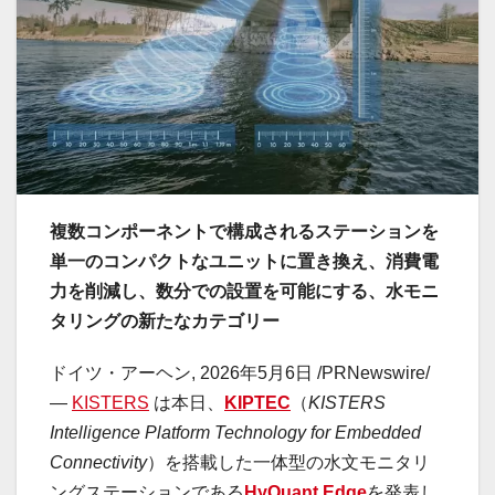
複数コンポーネントで構成されるステーションを
単一のコンパクトなユニットに置き換え、消費電
力を削減し、数分での設置を可能にする、水モニ
タリングの新たなカテゴリー
ドイツ・アーヘン
,
2026年5月6日
/PRNewswire/
—
KISTERS
は本日、
KIPTEC
（
KISTERS
Intelligence Platform Technology for Embedded
Connectivity
）を搭載した一体型の水文モニタリ
ングステーションである
HyQuant Edge
を発表し