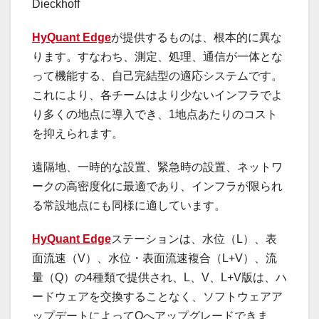
Dieckhoff
HyQuant Edge
が提供するものは、根本的に異な
ります。すなわち、測定、処理、通信が一体とな
って機能する、自己完結型の適応システムです。
これにより、各チームはより少ないインフラでよ
り多くの地点に導入でき、1地点あたりのコスト
を抑えられます。
遠隔地、一時的な設置、緊急時の設置、ネットワ
ークの高密度化に最適であり、インフラが限られ
る常設地点にも同様に適しています。
HyQuant Edge
ステーションは、水位（L）、表
面流速（V）、水位・表面流速複合（L+V）、流
量（Q）の4種類で提供され、L、V、L+V版は、ハ
ードウェアを交換することなく、ソフトウェアア
ップデートによってQへアップグレードできま