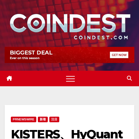
Skip
to
content
PRNEWSWIRE
新着
注目
KISTERS、HyQuant