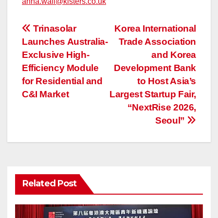
anna.wall@kisters.co.uk
投
Trinasolar
Korea International
Launches Australia-
Trade Association
稿
Exclusive High-
and Korea
ナ
Efficiency Module
Development Bank
for Residential and
to Host Asia’s
ビ
C&I Market
Largest Startup Fair,
ゲ
“NextRise 2026,
Seoul”
ー
シ
ョ
Related Post
ン