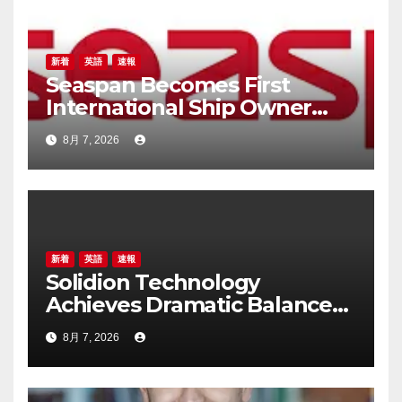
新着
英語
速報
Seaspan Becomes First
International Ship Owner
and Operator to Access
8月 7, 2026
China’s Panda Bond Market
新着
英語
速報
Solidion Technology
Achieves Dramatic Balance
Sheet Improvement,
8月 7, 2026
Increased Revenues