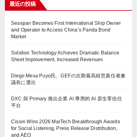
最近の投稿
Seaspan Becomes First International Ship Owner
and Operator to Access China’s Panda Bond
Market
Solidion Technology Achieves Dramatic Balance
Sheet Improvement, Increased Revenues
Diego Mesa Puyo氏、GEFの次期最高経営責任者兼
議長に選出
DXC 與 Primary 推出企業 AI 專用的 AI 原生零信任
平台
Cision Wins 2026 MarTech Breakthrough Awards
for Social Listening, Press Release Distribution,
and AEO