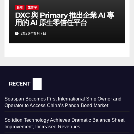
新着
繁体字
DXC 與 Primary 推出企業 AI 專
用的 AI 原生零信任平台
2026年8月7日
RECENT
Seaspan Becomes First International Ship Owner and
Operator to Access China’s Panda Bond Market
Solidion Technology Achieves Dramatic Balance Sheet
Improvement, Increased Revenues