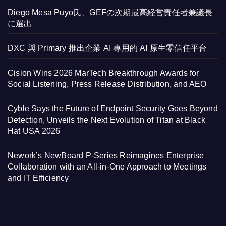
Diego Mesa Puyo氏、GEFの次期最高経営責任者兼議長
に選出
DXC 與 Primary 推出企業 AI 專用的 AI 原生零信任平台
Cision Wins 2026 MarTech Breakthrough Awards for
Social Listening, Press Release Distribution, and AEO
Cyble Says the Future of Endpoint Security Goes Beyond
Detection, Unveils the Next Evolution of Titan at Black
Hat USA 2026
Nework’s NewBoard P-Series Reimagines Enterprise
Collaboration with an All-in-One Approach to Meetings
and IT Efficiency