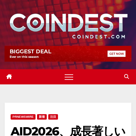
Skip
to
content
PRNEWSWIRE
新着
注目
AID2026、成長著しい