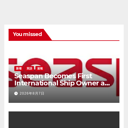
You missed
新着
英語
速報
Seaspan Becomes First
International Ship Owner and
Operator to Access China’s
2026年8月7日
Panda Bond Market