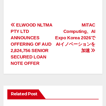
投
ELWOOD NLTMA
MiTAC
PTY LTD
Computing、AI
稿
ANNOUNCES
Expo Korea 2026で
ナ
OFFERING OF AUD
AIイノベーションを
2,824,756 SENIOR
加速
ビ
SECURED LOAN
ゲ
NOTE OFFER
ー
シ
ョ
Related Post
ン