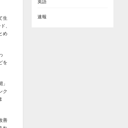
英語
速報
て生
ード、
とめ
わ
どを
開」
ンク
ま
改善
され