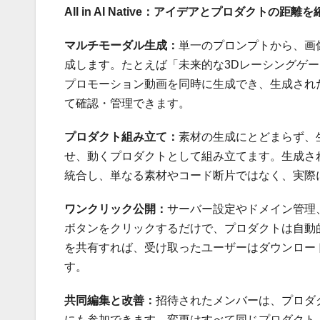
All in AI Native：アイデアとプロダクトの距離
マルチモーダル生成：
単一のプロンプトから、画
成します。たとえば「未来的な3Dレーシングゲ
プロモーション動画を同時に生成でき、生成され
て確認・管理できます。
プロダクト組み立て：
素材の生成にとどまらず、
せ、動くプロダクトとして組み立てます。生成さ
統合し、単なる素材やコード断片ではなく、実際
ワンクリック公開：
サーバー設定やドメイン管理
ボタンをクリックするだけで、プロダクトは自動
を共有すれば、受け取ったユーザーはダウンロー
す。
共同編集と改善：
招待されたメンバーは、プロダ
にも参加できます。変更はすべて同じプロダクト