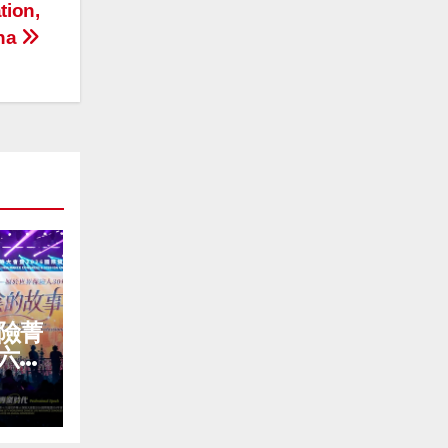
tion,
ina
險菁
六屆
暨
A年會