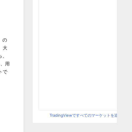
ム」の
。大
ら、
は、用
トで
TradingViewですべてのマーケットを追跡