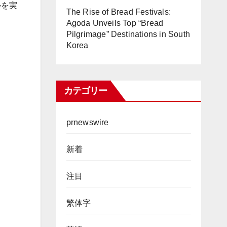
ルを実
The Rise of Bread Festivals:
Agoda Unveils Top “Bread
Pilgrimage” Destinations in South
Korea
カテゴリー
prnewswire
新着
注目
繁体字