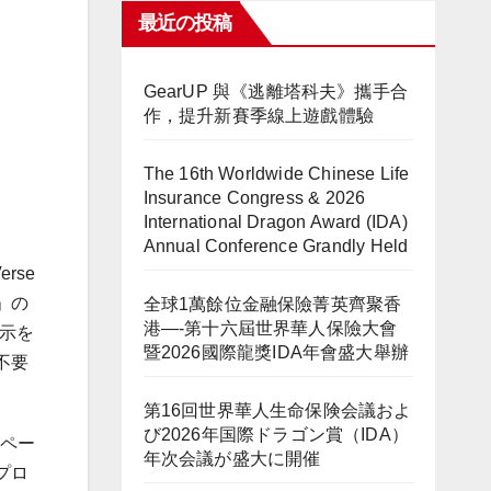
最近の投稿
GearUP 與《逃離塔科夫》攜手合
作，提升新賽季線上遊戲體驗
The 16th Worldwide Chinese Life
Insurance Congress & 2026
International Dragon Award (IDA)
Annual Conference Grandly Held
rse
」の
全球1萬餘位金融保險菁英齊聚香
港—-第十六屆世界華人保險大會
指示を
暨2026國際龍獎IDA年會盛大舉辦
不要
第16回世界華人生命保険会議およ
び2026年国際ドラゴン賞（IDA）
スペー
年次会議が盛大に開催
プロ