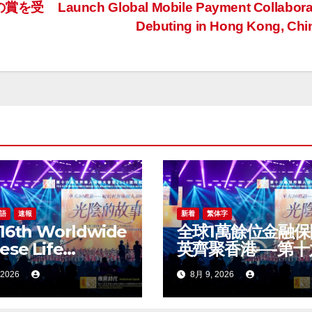
の賞を受
Launch Global Mobile Payment Collabora
Debuting in Hong Kong, Ch
語
速報
新着
繁体字
16th Worldwide
全球1萬餘位金融保
ese Life
英齊聚香港—-第十
rance Congress
世界華人保險大會
 2026
8月 9, 2026
26
2026國際龍獎ID
rnational
盛大舉辦