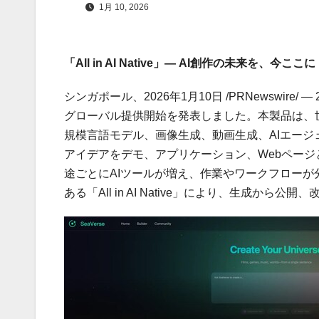
1月 10, 2026
「All in AI Native」— AI創作の未来を、今ここに
シンガポール、2026年1月10日 /PRNewswire/ — 
グローバル提供開始を発表しました。本製品は、
規模言語モデル、画像生成、動画生成、AIエージ
アイデアをデモ、アプリケーション、Webページと
途ごとにAIツールが増え、作業やワークフロー
ある「All in AI Native」により、生成