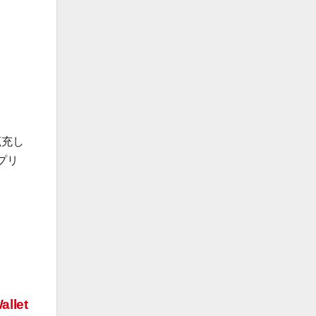
拡充し
プリ
allet