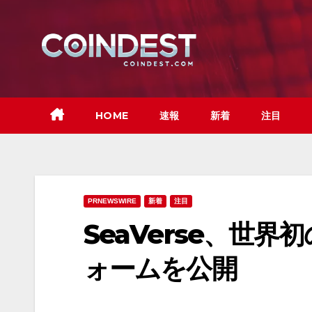
Skip
to
content
HOME
速報
新着
注目
PRNEWSWIRE
新着
注目
SeaVerse、世
ォームを公開