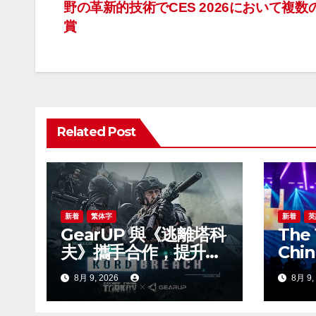
野の革新的技術でCES 2026において複数
稿
賞
ナ
ビ
ゲ
Related Post
ー
シ
ョ
ン
新着
繁体字
新着
英
GearUP 與《逃離塔科
The 
夫》攜手合作，提升新
Chin
賽季線上遊戲體驗
Insu
8月 9, 2026
8月 9,
& 20
Inte