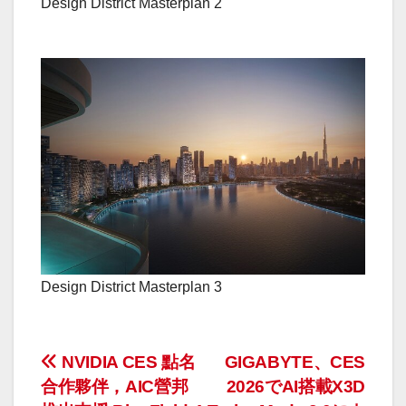
Design District Masterplan 2
Design District Masterplan 3
投
NVIDIA CES 點名
GIGABYTE、CES
合作夥伴，AIC營邦
2026でAI搭載X3D
稿