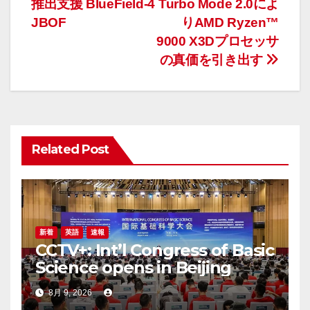
推出支援 BlueField-4
Turbo Mode 2.0によ
ナ
JBOF
りAMD Ryzen™
9000 X3Dプロセッサ
ビ
の真価を引き出す
ゲ
ー
シ
Related Post
ョ
ン
新着
英語
速報
CCTV+: Int’l Congress of Basic
Science opens in Beijing
8月 9, 2026