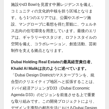
施設やd3 Bowlを見渡す中層レジデンスを備え、
コミュニティの文化的中核を担う区域となりま
す。もう1つのエリアでは、公園やスポーツ施
設、マングローブに着想を得た景観に、ウェルネ
ス志向の住宅環境を用意しています。最後のエリ
アは、ギャラリーやスタジオ、ロフトスタイルの
空間を備え、コラボレーション、創造活動、芸術
制作を支える拠点となります。
Dubai Holding Real Estate
の最高経営責任者、
Khalid Al Malik
は次のように述べています。
「Dubai Design Districtのマスタープランを、統
合型のクリエイティブ地区へと拡張することは、
ドバイ経済アジェンダD33（Dubai Economic
Agenda D33）のビジョンを前進させる上で重要
な取り組みです。この開発プロジェクトにより、
デザイン主導型の都市生活におけるDubai Design