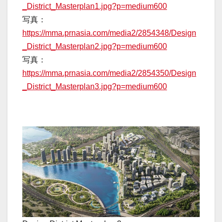
_District_Masterplan1.jpg?p=medium600
写真：
https://mma.prnasia.com/media2/2854348/Design
_District_Masterplan2.jpg?p=medium600
写真：
https://mma.prnasia.com/media2/2854350/Design
_District_Masterplan3.jpg?p=medium600