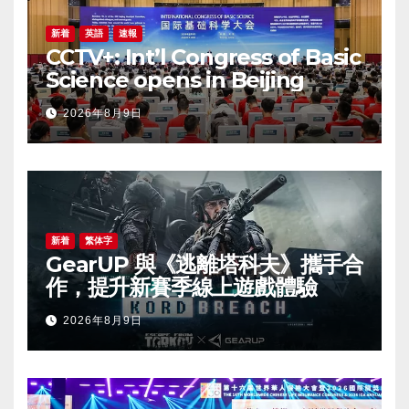
新着
英語
速報
CCTV+: Int’l Congress of Basic
Science opens in Beijing
2026年8月9日
新着
繁体字
GearUP 與《逃離塔科夫》攜手合
作，提升新賽季線上遊戲體驗
2026年8月9日