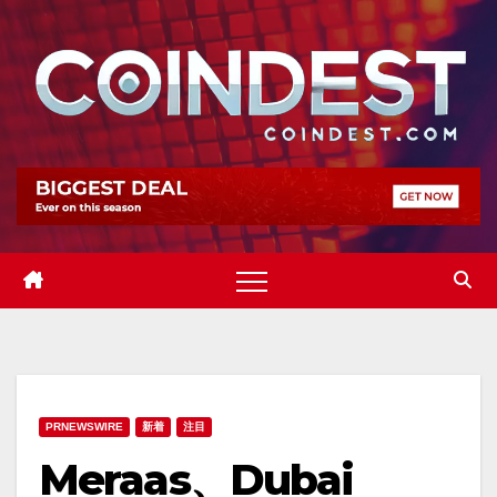
Skip
to
content
PRNEWSWIRE
新着
注目
Meraas、Dubai