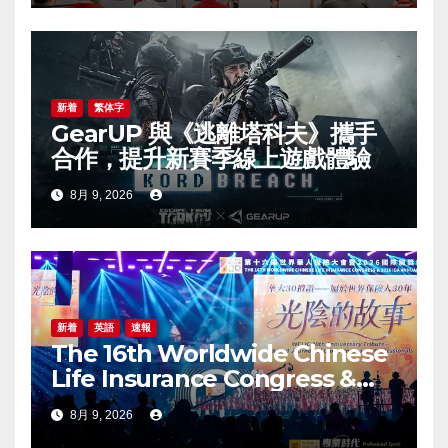
新着
繁体字
GearUP 與《逃離塔科夫》攜手
合作，提升新賽季線上遊戲體驗
8月 9, 2026
新着
英語
速報
The 16th Worldwide Chinese
Life Insurance Congress &
2026 International Dragon
8月 9, 2026
Award (IDA) Annual