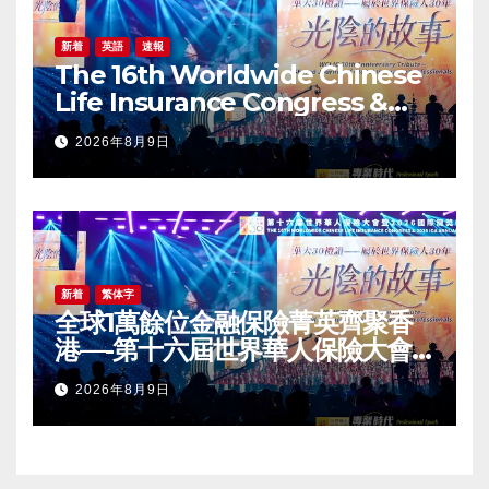
新着
英語
速報
The 16th Worldwide Chinese
Life Insurance Congress &
2026 International Dragon
2026年8月9日
Award (IDA) Annual
Conference Grandly Held
新着
繁体字
全球1萬餘位金融保險菁英齊聚香
港—-第十六屆世界華人保險大會
暨2026國際龍獎IDA年會盛大舉
2026年8月9日
辦