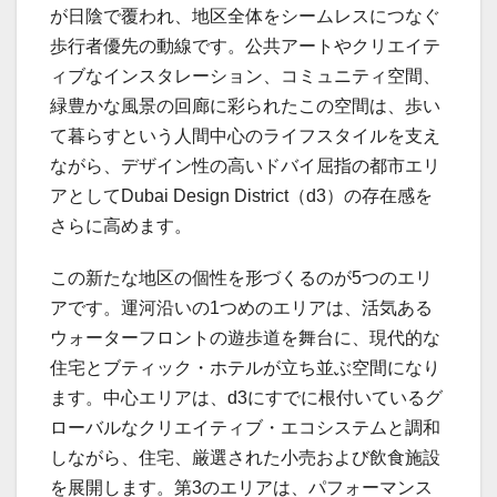
が日陰で覆われ、地区全体をシームレスにつなぐ
歩行者優先の動線です。公共アートやクリエイテ
ィブなインスタレーション、コミュニティ空間、
緑豊かな風景の回廊に彩られたこの空間は、歩い
て暮らすという人間中心のライフスタイルを支え
ながら、デザイン性の高いドバイ屈指の都市エリ
アとしてDubai Design District（d3）の存在感を
さらに高めます。
この新たな地区の個性を形づくるのが5つのエリ
アです。運河沿いの1つめのエリアは、活気ある
ウォーターフロントの遊歩道を舞台に、現代的な
住宅とブティック・ホテルが立ち並ぶ空間になり
ます。中心エリアは、d3にすでに根付いているグ
ローバルなクリエイティブ・エコシステムと調和
しながら、住宅、厳選された小売および飲食施設
を展開します。第3のエリアは、パフォーマンス