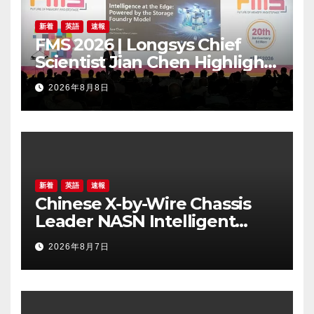
新着
英語
速報
FMS 2026 | Longsys Chief
Scientist Jian Chen Highlights
the Storage Foundry Model
2026年8月8日
for Edge AI
新着
英語
速報
Chinese X-by-Wire Chassis
Leader NASN Intelligent
Tech Lists on Hong Kong
2026年8月7日
Stock Exchange