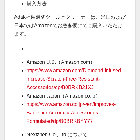
購入方法
Adak社製溝切ツールとクリーナーは、米国および
日本ではAmazonでお急ぎ便にてご購入いただけ
ます。
Amazon U.S.（Amazon.com）
https://www.amazon.com/Diamond-Infused-
Increase-Scratch-Free-Resistant-
Accessories/dp/B0BRKB21XJ
Amazon Japan（Amazon.co.jp）
https://www.amazon.co.jp/-/en/Improves-
Backspin-Accuracy-Accessories-
Formulated/dp/B0BRKBYY77
Nextzhen Co., Ltd.について