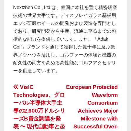
Nextzhen Co., Ltd.は、韓国に本社を置く精密研磨
技術の世界大手です。ディスプレイガラス基板用
エッジ研磨ホイールの開発および製造を専門とし
ており、研究開発から生産、流通に至るまでの包
括的な能力を提供しています。また、「Adak
Golf」ブランドを通じて獲得した数十年に及ぶ業
界ノウハウを活用し、ゴルファーの体験と機器の
耐久性の両方を高める高性能なゴルフアクセサリ
ーを創造しています。
投
VisIC
European Protected
Technologies、グロ
Waveform
稿
ーバル半導体大手主
Consortium
ナ
導の2,600万ドルシリ
Achieves Major
ーズB資金調達を発
Milestone with
ビ
表 〜 現代自動車と起
Successful Over-