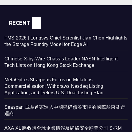
RECENT
FMS 2026 | Longsys Chief Scientist Jian Chen Highlights
the Storage Foundry Model for Edge AI
Chinese X-by-Wire Chassis Leader NASN Intelligent
Tech Lists on Hong Kong Stock Exchange
MetaOptics Sharpens Focus on Metalens
Commercialisation; Withdraws Nasdaq Listing
Application, and Defers U.S. Dual Listing Plan
Seaspan 成為首家進入中國熊貓債券市場的國際船東及營
運商
AXA XL 將收購全球企業情報及網絡安全顧問公司 S-RM