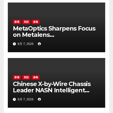
新着
英語
速報
MetaOptics Sharpens Focus
on Metalens
Commercialisation;
8月 7, 2026
Withdraws Nasdaq Listing
Application, and Defers U.S.
Dual Listing Plan
新着
英語
速報
Chinese X-by-Wire Chassis
Leader NASN Intelligent
Tech Lists on Hong Kong
8月 7, 2026
Stock Exchange