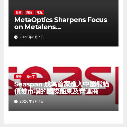
新着
英語
速報
MetaOptics Sharpens Focus
on Metalens
Commercialisation;
2026年8月7日
Withdraws Nasdaq Listing
Application, and Defers U.S.
Dual Listing Plan
新着
繁体字
Seaspan 成為首家進入中國熊貓
債券市場的國際船東及營運商
2026年8月7日