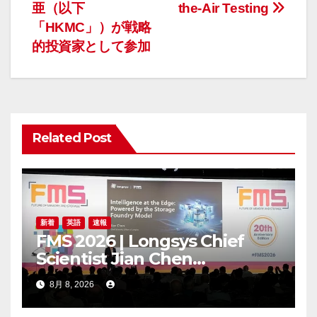
ゲ
亜（以下
the-Air Testing
「HKMC」）が戦略
ー
的投資家として参加
シ
ョ
ン
Related Post
新着
英語
速報
FMS 2026 | Longsys Chief
Scientist Jian Chen
Highlights the Storage
8月 8, 2026
Foundry Model for Edge AI