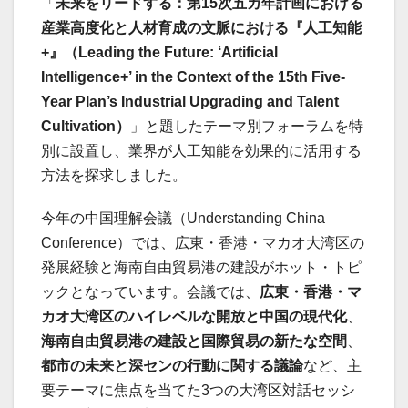
「
未来をリードする：第
15
次五カ年計画における
産業高度化と人材育成の文脈における『人工知能
+
』（Leading the Future: ‘Artificial
Intelligence+’ in the Context of the 15th Five-
Year Plan’s Industrial Upgrading and Talent
Cultivation
）
」と題したテーマ別フォーラムを特
別に設置し、業界が人工知能を効果的に活用する
方法を探求しました。
今年の中国理解会議（Understanding China
Conference）では、広東・香港・マカオ大湾区の
発展経験と海南自由貿易港の建設がホット・トピ
ックとなっています。会議では、
広東・香港・マ
カオ大湾区のハイレベルな開放と中国の現代化
、
海南自由貿易港の建設と国際貿易の新たな空間
、
都市の未来と深センの行動に関する議論
など、主
要テーマに焦点を当てた3つの大湾区対話セッシ