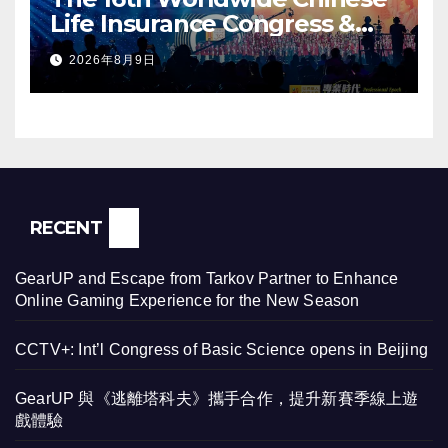
Life Insurance Congress &
2026 International Dragon
2026年8月9日
Award (IDA) Annual
Conference Grandly Held
RECENT
GearUP and Escape from Tarkov Partner to Enhance
Online Gaming Experience for the New Season
CCTV+: Int’l Congress of Basic Science opens in Beijing
GearUP 與《逃離塔科夫》攜手合作，提升新賽季線上遊
戲體驗