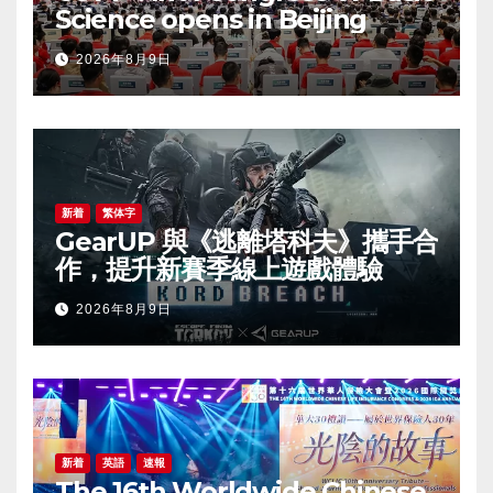
Science opens in Beijing
2026年8月9日
新着
繁体字
GearUP 與《逃離塔科夫》攜手合
作，提升新賽季線上遊戲體驗
2026年8月9日
新着
英語
速報
The 16th Worldwide Chinese