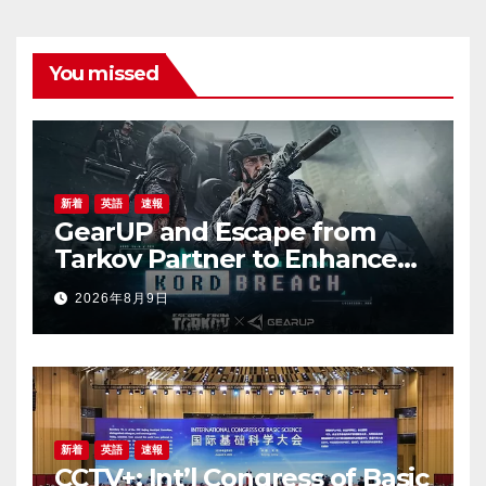
You missed
新着
英語
速報
GearUP and Escape from
Tarkov Partner to Enhance
Online Gaming Experience
2026年8月9日
for the New Season
新着
英語
速報
CCTV+: Int’l Congress of Basic