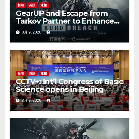
新着
英語
速報
GearUP and Escape from
Tarkov Partner to Enhance
Online Gaming Experience
8月 9, 2026
for the New Season
新着
英語
速報
CCTV+: Int’l Congress of Basic
Science opens in Beijing
8月 9, 2026