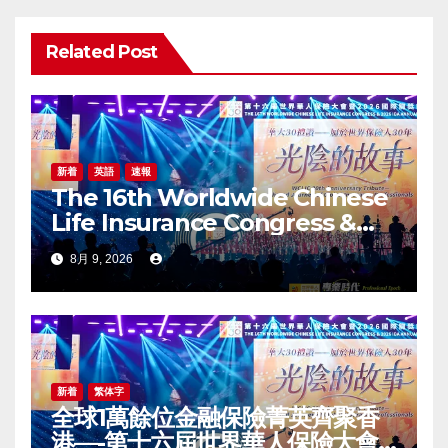
シ
ョ
Related Post
ン
新着
英語
速報
The 16th Worldwide Chinese
Life Insurance Congress &
2026 International Dragon
8月 9, 2026
Award (IDA) Annual
Conference Grandly Held
新着
繁体字
全球1萬餘位金融保險菁英齊聚香
港—-第十六屆世界華人保險大會