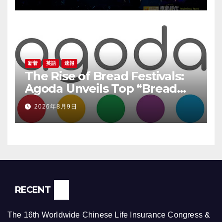
新着
英語
速報
The Rise of Bread Festivals:
Agoda Unveils Top “Bread
Pilgrimage” Destinations in
2026年8月9日
South Korea
RECENT
The 16th Worldwide Chinese Life Insurance Congress &