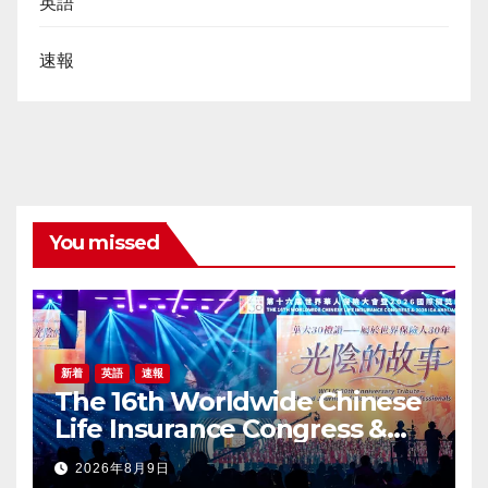
英語
速報
You missed
新着
英語
速報
The 16th Worldwide Chinese
Life Insurance Congress &
2026 International Dragon
2026年8月9日
Award (IDA) Annual