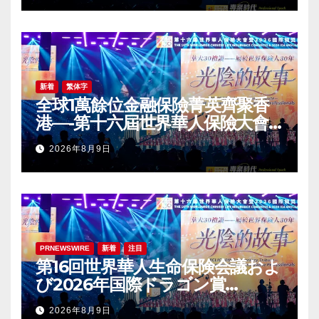
Conference Grandly Held
新着
繁体字
全球1萬餘位金融保險菁英齊聚香
港—-第十六屆世界華人保險大會
暨2026國際龍獎IDA年會盛大舉
2026年8月9日
辦
PRNEWSWIRE
新着
注目
第16回世界華人生命保険会議およ
び2026年国際ドラゴン賞
（IDA）年次会議が盛大に開催
2026年8月9日