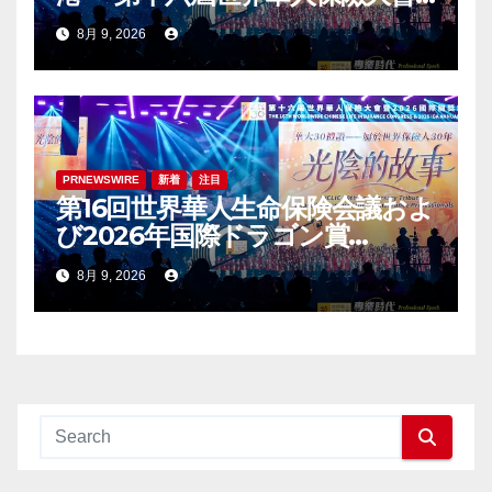
暨2026國際龍獎IDA年會盛大舉
8月 9, 2026
辦
PRNEWSWIRE
新着
注目
第16回世界華人生命保険会議およ
び2026年国際ドラゴン賞
（IDA）年次会議が盛大に開催
8月 9, 2026