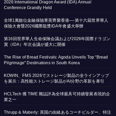
2026 International Dragon Award (IDA) Annual
Conference Grandly Held
全球1萬餘位金融保險菁英齊聚香港—-第十六屆世界華人
保險大會暨2026國際龍獎IDA年會盛大舉辦
第16回世界華人生命保険会議および2026年国際ドラゴン
賞（IDA）年次会議が盛大に開催
The Rise of Bread Festivals: Agoda Unveils Top “Bread
Pilgrimage” Destinations in South Korea
KOWIN、FMS 2026でストレージ製品の全ラインアップ
を展示：高性能ストレージ製品がAI分野の革新を牽引
HCLTech 獲 TIME 雜誌評為全球最具可持續發展表現的企
業之一
Thrupp & Maberly: 英国の由緒あるコーチビルダー、特注