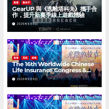
新着
繁体字
GearUP 與《逃離塔科夫》攜手合
作，提升新賽季線上遊戲體驗
2026年8月9日
新着
英語
速報
The 16th Worldwide Chinese
Life Insurance Congress &
2026 International Dragon
2026年8月9日
Award (IDA) Annual
Conference Grandly Held