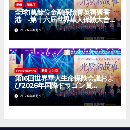
新着
繁体字
全球1萬餘位金融保險菁英齊聚香
港—-第十六屆世界華人保險大會
暨2026國際龍獎IDA年會盛大舉
2026年8月9日
辦
PRNEWSWIRE
新着
注目
第16回世界華人生命保険会議およ
び2026年国際ドラゴン賞
（IDA）年次会議が盛大に開催
2026年8月9日