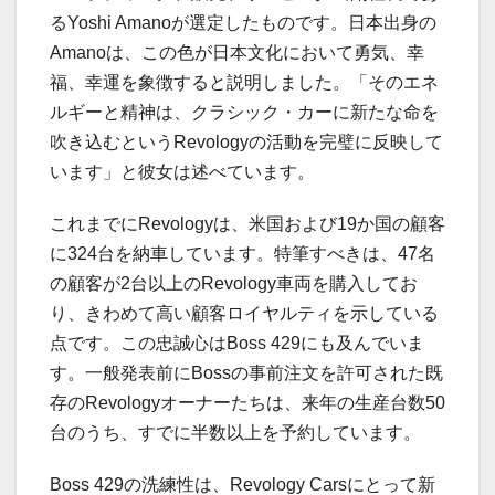
る
Yoshi Amano
が選定したものです。日本出身の
Amano
は、この色が日本文化において勇気、幸
福、幸運を象徴すると説明しました。「そのエネ
ルギーと精神は、クラシック・カーに新たな命を
吹き込むという
Revology
の活動を完璧に反映して
います」と彼女は述べています。
これまでに
Revology
は、米国および
19
か国の顧客
に
324
台を納車しています。特筆すべきは、
47
名
の顧客が
2
台以上の
Revology
車両を購入してお
り、きわめて高い顧客ロイヤルティを示している
点です。この忠誠心は
Boss 429
にも及んでいま
す。一般発表前に
Boss
の事前注文を許可された既
存の
Revology
オーナーたちは、来年の生産台数
50
台のうち、すでに半数以上を予約しています。
Boss 429
の洗練性は、
Revology Cars
にとって新