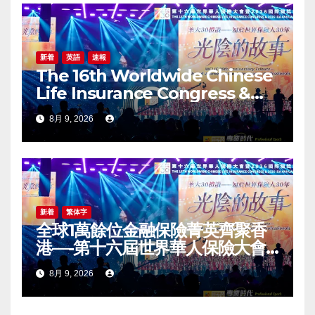
新着
英語
速報
The 16th Worldwide Chinese
Life Insurance Congress &
2026 International Dragon
8月 9, 2026
Award (IDA) Annual
Conference Grandly Held
新着
繁体字
全球1萬餘位金融保險菁英齊聚香
港—-第十六屆世界華人保險大會
暨2026國際龍獎IDA年會盛大舉
8月 9, 2026
辦