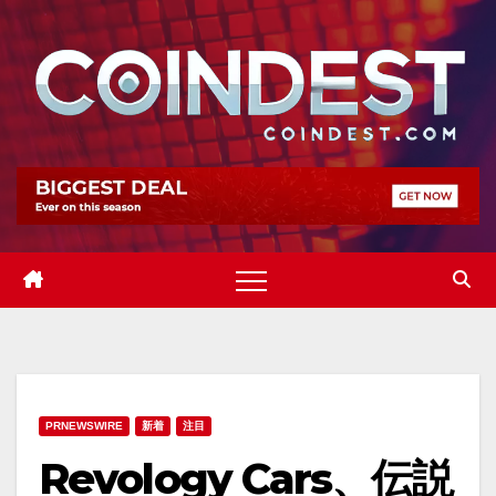
Skip
to
content
PRNEWSWIRE
新着
注目
Revology Cars、伝説