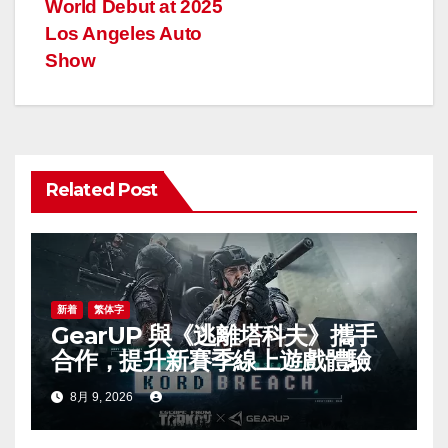
ナ
World Debut at 2025
Los Angeles Auto
ビ
Show
ゲ
ー
シ
Related Post
ョ
ン
新着
繁体字
GearUP 與《逃離塔科夫》攜手
合作，提升新賽季線上遊戲體驗
8月 9, 2026