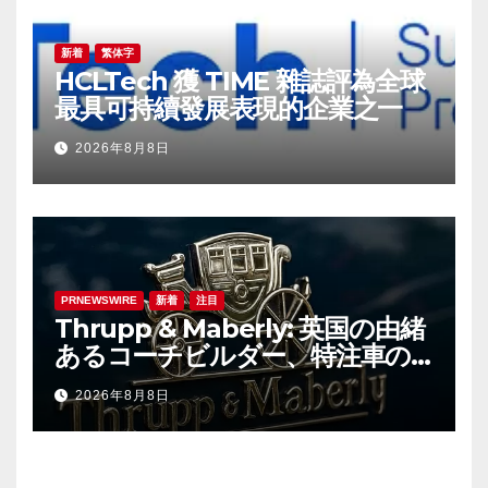
新着
繁体字
HCLTech 獲 TIME 雜誌評為全球
最具可持續發展表現的企業之一
2026年8月8日
PRNEWSWIRE
新着
注目
Thrupp & Maberly: 英国の由緒
あるコーチビルダー、特注車の
新時代へ
2026年8月8日