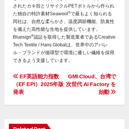
されたカキ殻とリサイクルPETボトルから作られ
®
た独自の特許素材Seawool
で最もよく知られる
同社は、自然な柔らかさ、温度調節機能、防臭性
を備えた高性能な生地を提供しています。
®
Bluesign
認証を取得した製造業者であるCreative
Tech Textile / Hans Globalは、世界中のアパレ
ル・ブランドが循環型で環境に優しい繊維を採用
できるよう支援しています。
投
EF英語能力指数
GMI Cloud、台湾で
（EF EPI）2025年版
次世代 AI Factory を
稿
発表
始動
ナ
ビ
ゲ