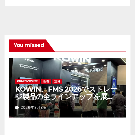
You missed
PRNEWSWIRE
新着
注目
KOWIN、FMS 2026でストレー
ジ製品の全ラインアップを展
示：高性能ストレージ製品がAI分
2026年8月8日
野の革新を牽引