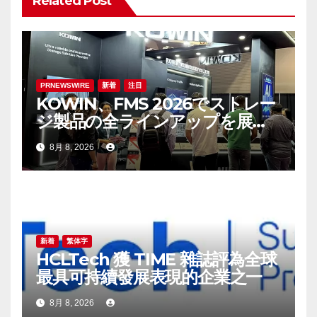
Related Post
ー
シ
ョ
PRNEWSWIRE
新着
注目
KOWIN、FMS 2026でストレー
ン
ジ製品の全ラインアップを展
示：高性能ストレージ製品がAI
8月 8, 2026
分野の革新を牽引
新着
繁体字
HCLTech 獲 TIME 雜誌評為全球
最具可持續發展表現的企業之一
8月 8, 2026