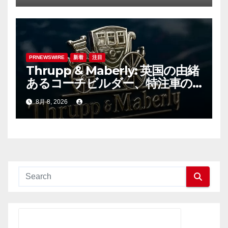
PRNEWSWIRE
新着
注目
Thrupp & Maberly: 英国の由緒
あるコーチビルダー、特注車の
新時代へ
8月 8, 2026