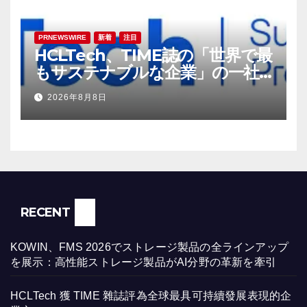
PRNEWSWIRE
新着
注目
HCLTech、TIME誌の「世界で最
もサステナブルな企業」の一社
に選出
2026年8月8日
RECENT
KOWIN、FMS 2026でストレージ製品の全ラインアップ
を展示：高性能ストレージ製品がAI分野の革新を牽引
HCLTech 獲 TIME 雜誌評為全球最具可持續發展表現的企