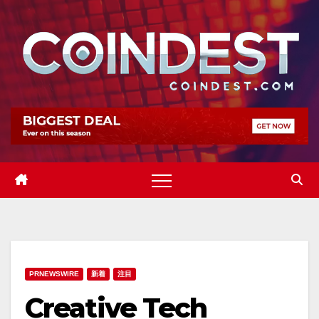
Skip
to
content
PRNEWSWIRE
新着
注目
Creative Tech