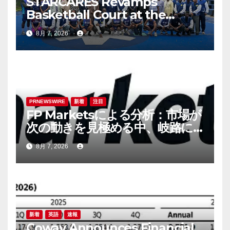
STARCARES Revamps
Basketball Court at the
University of Lagos for
8月 7, 2026
Future Healthcare
Professionals
PRNEWSWIRE
新着
注目
FP Marketsによる分析：市場が
次の動きを見極める中、岐路に
立つ円
8月 7, 2026
新着
英語
速報
Coway Announces Financial