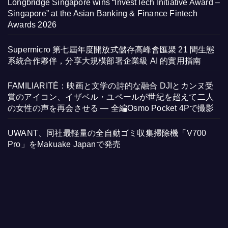
Longbridge Singapore wins “InvestTech Initiative Award –
Singapore” at the Asian Banking & Finance Fintech
Awards 2026
Supermicro 第七屆年度開放式儲存高峰會匯聚 21 間生態
系統合作夥伴，分享大規模部署企業級 AI 的實用指南
FAMILIARITÉ：映画と文学の詩的な融合 DJIとカンヌ受
賞のアイコン、イザベル・ユペールが世紀を超えて二人
の女性の声を再会させる — 全編Osmo Pocket 4Pで撮影
UWANT、同社最軽量の全自動ゴミ収集掃除機「V700
Pro」をMakuake Japanで発売