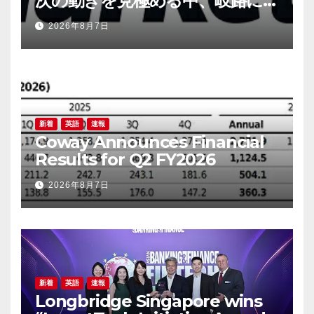
次の動きを見極める中、岐路に立
つ円
2026年8月7日
新着
英語
速報
Coway Announces Financial
Results for Q2 FY2026
2026年8月7日
新着
英語
速報
Longbridge Singapore wins