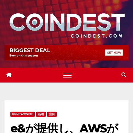
Skip
to
content
PRNEWSWIRE
新着
注目
e&が提供し、AWSが