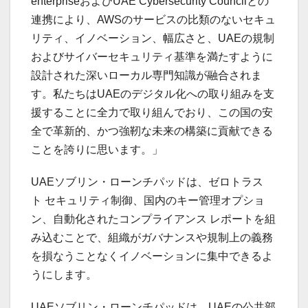
enterpriseおよびUAE Cybersecurity Councilとの
連携により、AWSのサービスの比類のないセキュ
リティ、イノベーション、幅広さと、UAEの規制
およびサイバーセキュリティ基準を満たすように
設計された深いローカル専門知識が融合されま
す。私たちはUAEのデジタル化への取り組みを支
援することに全力で取り組んでおり、この国の安
全で革新的、かつ強靭な未来の構築に貢献できる
ことを誇りに思います。」
UAEソブリン・ローンチパッドは、ゼロトラス
ト セキュリティ制御、国内のキー管理オプショ
ン、自動化されたコンプライアンス レポートを組
み込むことで、組織がガバナンスや規制上の義務
を損なうことなくイノベーションに集中できるよ
うにします。
UAEソブリン・ローンチパッドは、UAEの公共部