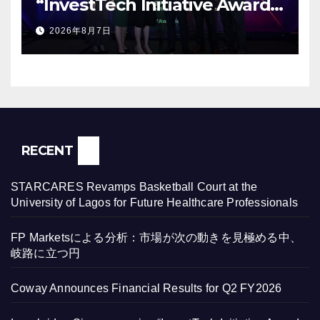
“InvestTech Initiative Award –
Singapore” at the Asian
2026年8月7日
Banking & Finance Fintech
Awards 2026
RECENT
STARCARES Revamps Basketball Court at the
University of Lagos for Future Healthcare Professionals
FP Marketsによる分析：市場が次の動きを見極める中、
岐路に立つ円
Coway Announces Financial Results for Q2 FY2026