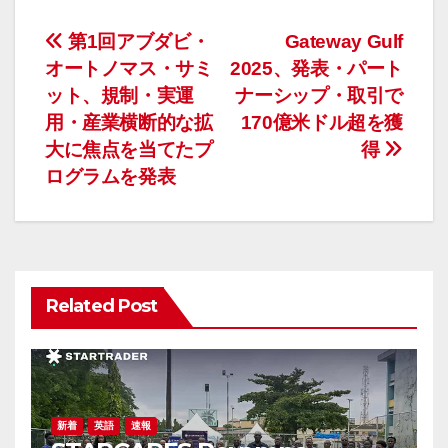
投
第1回アブダビ・
Gateway Gulf
オートノマス・サミ
2025、発表・パート
稿
ット、規制・実運
ナーシップ・取引で
ナ
用・産業横断的な拡
170億米ドル超を獲
大に焦点を当てたプ
得
ビ
ログラムを発表
ゲ
ー
シ
Related Post
ョ
ン
新着
英語
速報