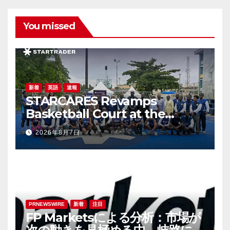
You missed
新着
英語
速報
STARCARES Revamps
Basketball Court at the
University of Lagos for Future
2026年8月7日
Healthcare Professionals
PRNEWSWIRE
新着
注目
FP Marketsによる分析：市場が