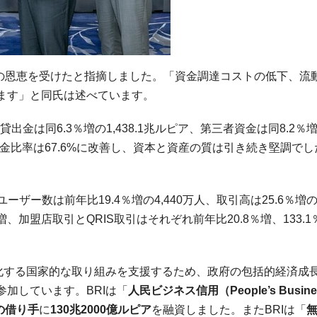
の恩恵を受けたと指摘しました。「資金調達コストの低下、流
ます」と同氏は述べています。
貸出金は同
6.3
％増の
1,438.1
兆ルピア、第三者資金は同
8.2
％
金比率は
67.6%
に改善し、資本と資産の質は引き続き堅調でし
ユーザー数は前年比
19.4
％増の
4,440
万人、取引高は
25.6
％増
増、加盟店取引と
QRIS
取引はそれぞれ前年比
20.8
％増、
133.1
化する国家的な取り組みを支援するため、政府の包括的経済成
参加しています。
BRI
は「
人民ビジネス信用（
People’s Busin
の借り手
に
130
兆
2000
億ルピア
を融資しました。また
BRI
は「