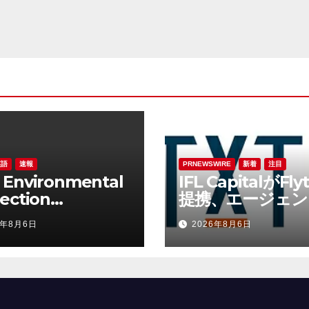
rnational
etary Fund and
World Bank
up
英語
速報
PRNEWSWIRE
新着
注目
 Environmental
IFL CapitalがFly
ection
提携、エージェン
iland) Co., Ltd.
AIを活用して運
6年8月6日
2026年8月6日
ded Triple
残高（AUM）の
gnition for
な拡大を図る
ting Healthier,
ener, and More
usive