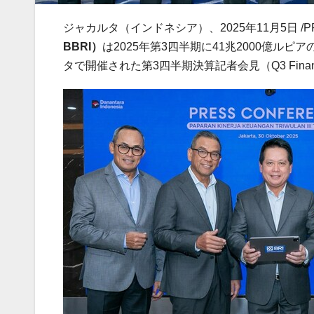
ジャカルタ（インドネシア）、
2025
年
11
月5
日
/P
BBRI
）
は
2025
年第
3
四半期に
41
兆
2000
億ルピア
タで開催された第
3
四半期決算記者会見（
Q3 Fina