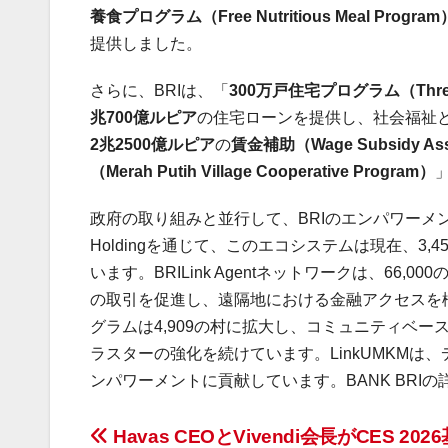
養食プログラム（
Free Nutritious Meal Program
提供しました。
さらに、
BRI
は、「
300
万戸住宅プログラム（
Thr
兆
700
億ルピア
の住宅ローンを提供し、社会福祉
2
兆
2500
億ルピア
の
賃金補助（
Wage Subsidy As
（
Merah Putih Village Cooperative Program
）
政府の取り組みと並行して、
BRI
のエンパワーメ
Holding
を通じて、このエコシステムは現在、
3,4
います。
BRILink Agent
ネットワークは、
66,000
の取引を促進し、遠隔地における金融アクセスを
グラムは
4,909
の村に拡大し、コミュニティベー
ラスターの強化を続けています。
LinkUMKM
は、
ンパワーメントに貢献しています。
BANK BRI
の
投
Havas CEOとVivendi会長がCES 202