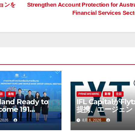
ョンを
Strengthen Account Protection for Austra
Financial Services Sec
語
速報
PRNEWSWIRE
新着
注目
land Ready to
IFL CapitalがFly
come 191
提携、エージェン
tries to the
AIを活用して運用
 2026
8月 6, 2026
 Annual
残高（AUM）の
ings of the
的な拡大を図る