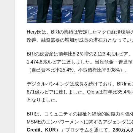
Hery
氏は、
BRI
の業績は安定したマクロ経済環境
改善、融資需要の増加が成長の潜在力となってい
BRI
の総資産は前年比
8.2
％増の
2,123.4
兆ルピア、
1,474.8
兆ルピアに達しました。当座預金・普通預
（自己資本比率
25.4%
、不良債権比率
3.08%
）。
デジタルバンキングは成長を続けており、
BRImo
671
億ルピアに達しました。
Qlola
は前年比
35.4
％
となりました。
BRI
は、コミュニティの福祉と経済的回復力を強
MSME
のエンパワーメントに関するアジェンダに
Credit
、
KUR
）
」プログラムを通じて、
280
万人