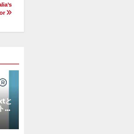
lia’s
tor
txtと
ト型
資産
持続