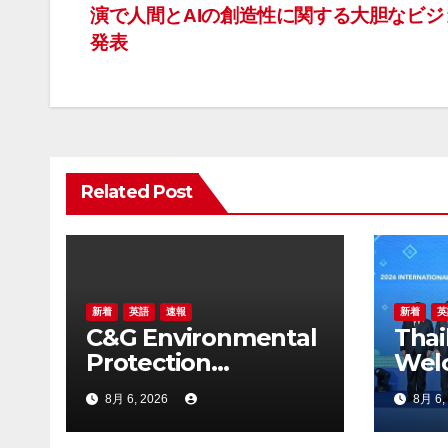
演で人間とAIの創造性に関する大胆なビジ
稿
発表
ナ
ビ
ゲ
Related Post
ー
シ
ョ
ン
新着
英語
速報
新着
英
C&G Environmental
Thai
Protection
Wel
(Thailand) Co., Ltd.
Coun
8月 6, 2026
8月 6,
Awarded Triple
2026
Recognition for
Meet