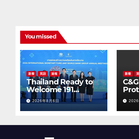
Creating Healthier,
Inte
Greener, and More
Mon
Inclusive
the 
Communities
Gro
You missed
新着
英語
速報
新着
Thailand Ready to
C&G
Welcome 191
Prot
Countries to the
(Tha
2026年8月6日
202
2026 Annual
Awar
Meetings of the
Reco
International
Crea
Monetary Fund and
Gre
the World Bank
Incl