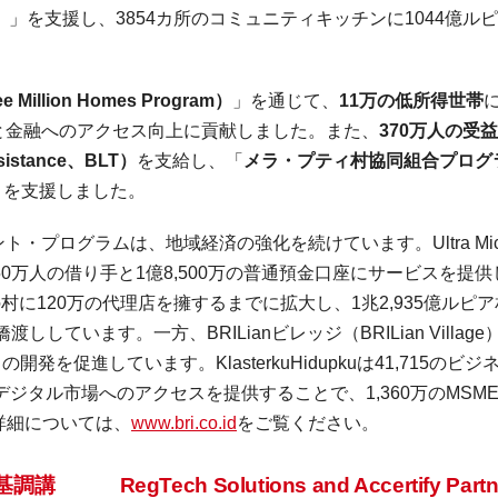
）
」を支援し、
3854
カ所のコミュニティキッチンに
1044
億ルピ
ee Million Homes Program
）
」を通じて、
11
万の低所得世帯
と金融へのアクセス向上に貢献しました。また、
370
万人の受益
sistance
、
BLT
）
を支給し、「
メラ・プティ村協同組合プログ
」を支援しました。
ント・プログラムは、地域経済の強化を続けています。
Ultra Mi
50
万人の借り手と
1
億
8,500
万の普通預金口座にサービスを提供
の村に
120
万の代理店を擁するまでに拡大し、
1
兆
2,935
億ルピア
橋渡ししています。一方、
BRILian
ビレッジ（
BRILian Village
スの開発を促進しています。
KlasterkuHidupku
は
41,715
のビジ
デジタル市場へのアクセスを提供することで、
1,360
万の
MSM
詳細については、
www.bri.co.id
をご覧ください。
6基調講
RegTech Solutions and Accertify Partn