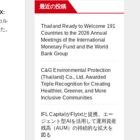
最近の投稿
X:
カル
Thailand Ready to Welcome 191
した。
Countries to the 2026 Annual
Meetings of the International
Monetary Fund and the World
Bank Group
C&G Environmental Protection
(Thailand) Co., Ltd. Awarded
Triple Recognition for Creating
Healthier, Greener, and More
Inclusive Communities
IFL CapitalがFlytxtと提携、エー
ジェント型AIを活用して運用資産
残高（AUM）の持続的な拡大を
図る