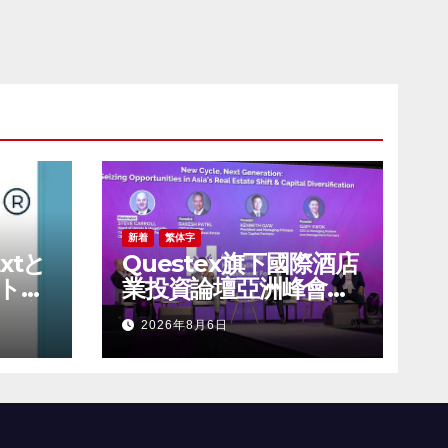
新着
繁体字
txtと
Questex旗下國際酒店
ト型
業投資論壇亞洲峰會表
用資産
示，亞洲酒店業有望迎
2026年8月6日
持続的
來投資加速期