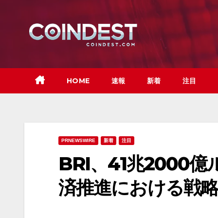
Skip
to
content
HOME
速報
新着
注目
PRNEWSWIRE
新着
注目
BRI、41兆200
済推進における戦略