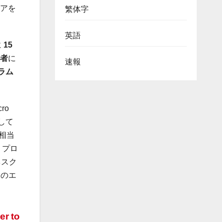
アを
繁体字
英語
に
15
者
に
速報
ラム
cro
して
相当
）プロ
ネスク
E
のエ
er to