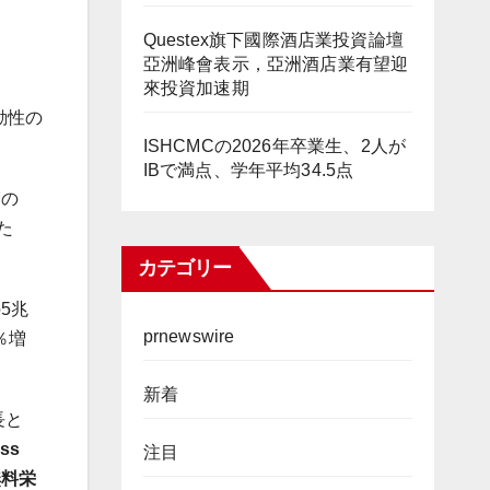
Questex旗下國際酒店業投資論壇
亞洲峰會表示，亞洲酒店業有望迎
來投資加速期
動性の
ISHCMCの2026年卒業生、2人が
IBで満点、学年平均34.5点
増の
た
カテゴリー
の
5
兆
prnewswire
％増
新着
長と
ess
注目
無料栄